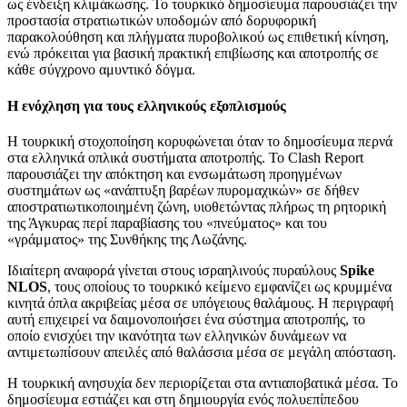
ως ένδειξη κλιμάκωσης. Το τουρκικό δημοσίευμα παρουσιάζει την
προστασία στρατιωτικών υποδομών από δορυφορική
παρακολούθηση και πλήγματα πυροβολικού ως επιθετική κίνηση,
ενώ πρόκειται για βασική πρακτική επιβίωσης και αποτροπής σε
κάθε σύγχρονο αμυντικό δόγμα.
Η ενόχληση για τους ελληνικούς εξοπλισμούς
Η τουρκική στοχοποίηση κορυφώνεται όταν το δημοσίευμα περνά
στα ελληνικά οπλικά συστήματα αποτροπής. Το Clash Report
παρουσιάζει την απόκτηση και ενσωμάτωση προηγμένων
συστημάτων ως «ανάπτυξη βαρέων πυρομαχικών» σε δήθεν
αποστρατιωτικοποιημένη ζώνη, υιοθετώντας πλήρως τη ρητορική
της Άγκυρας περί παραβίασης του «πνεύματος» και του
«γράμματος» της Συνθήκης της Λωζάνης.
Ιδιαίτερη αναφορά γίνεται στους ισραηλινούς πυραύλους
Spike
NLOS
, τους οποίους το τουρκικό κείμενο εμφανίζει ως κρυμμένα
κινητά όπλα ακριβείας μέσα σε υπόγειους θαλάμους. Η περιγραφή
αυτή επιχειρεί να δαιμονοποιήσει ένα σύστημα αποτροπής, το
οποίο ενισχύει την ικανότητα των ελληνικών δυνάμεων να
αντιμετωπίσουν απειλές από θαλάσσια μέσα σε μεγάλη απόσταση.
Η τουρκική ανησυχία δεν περιορίζεται στα αντιαποβατικά μέσα. Το
δημοσίευμα εστιάζει και στη δημιουργία ενός πολυεπίπεδου