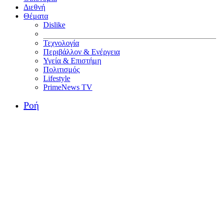
Διεθνή
Θέματα
Dislike
Τεχνολογία
Περιβάλλον & Ενέργεια
Υγεία & Επιστήμη
Πολιτισμός
Lifestyle
PrimeNews TV
Ροή