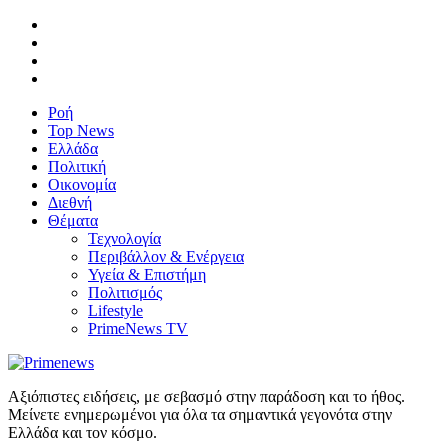
Ροή
Top News
Ελλάδα
Πολιτική
Οικονομία
Διεθνή
Θέματα
Τεχνολογία
Περιβάλλον & Ενέργεια
Υγεία & Επιστήμη
Πολιτισμός
Lifestyle
PrimeNews TV
Αξιόπιστες ειδήσεις, με σεβασμό στην παράδοση και το ήθος.
Μείνετε ενημερωμένοι για όλα τα σημαντικά γεγονότα στην
Ελλάδα και τον κόσμο.