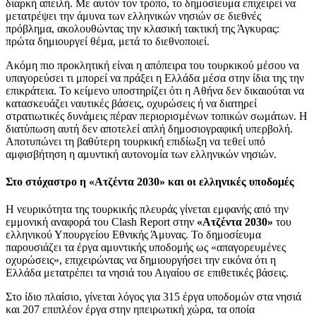
διαρκή απειλή. Με αυτόν τον τρόπο, το δημοσίευμα επιχειρεί να
μετατρέψει την άμυνα των ελληνικών νησιών σε διεθνές
πρόβλημα, ακολουθώντας την κλασική τακτική της Άγκυρας:
πρώτα δημιουργεί θέμα, μετά το διεθνοποιεί.
Ακόμη πιο προκλητική είναι η απόπειρα του τουρκικού μέσου να
υπαγορεύσει τι μπορεί να πράξει η Ελλάδα μέσα στην ίδια της την
επικράτεια. Το κείμενο υποστηρίζει ότι η Αθήνα δεν δικαιούται να
κατασκευάζει ναυτικές βάσεις, οχυρώσεις ή να διατηρεί
στρατιωτικές δυνάμεις πέραν περιορισμένων τοπικών σωμάτων. Η
διατύπωση αυτή δεν αποτελεί απλή δημοσιογραφική υπερβολή.
Αποτυπώνει τη βαθύτερη τουρκική επιδίωξη να τεθεί υπό
αμφισβήτηση η αμυντική αυτονομία των ελληνικών νησιών.
Στο στόχαστρο η «Ατζέντα 2030» και οι ελληνικές υποδομές
Η νευρικότητα της τουρκικής πλευράς γίνεται εμφανής από την
εμμονική αναφορά του Clash Report στην
«Ατζέντα 2030»
του
ελληνικού Υπουργείου Εθνικής Άμυνας. Το δημοσίευμα
παρουσιάζει τα έργα αμυντικής υποδομής ως «απαγορευμένες
οχυρώσεις», επιχειρώντας να δημιουργήσει την εικόνα ότι η
Ελλάδα μετατρέπει τα νησιά του Αιγαίου σε επιθετικές βάσεις.
Στο ίδιο πλαίσιο, γίνεται λόγος για 315 έργα υποδομών στα νησιά
και 207 επιπλέον έργα στην ηπειρωτική χώρα, τα οποία