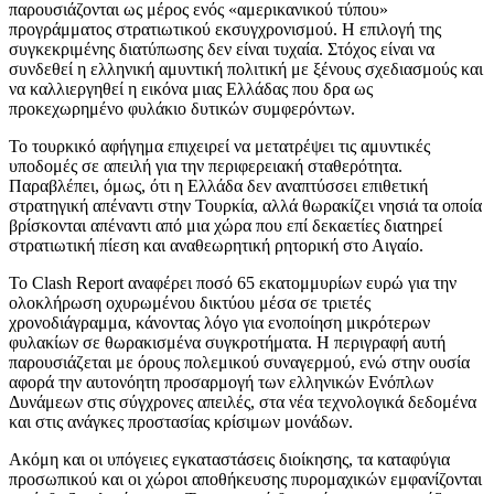
παρουσιάζονται ως μέρος ενός «αμερικανικού τύπου»
προγράμματος στρατιωτικού εκσυγχρονισμού. Η επιλογή της
συγκεκριμένης διατύπωσης δεν είναι τυχαία. Στόχος είναι να
συνδεθεί η ελληνική αμυντική πολιτική με ξένους σχεδιασμούς και
να καλλιεργηθεί η εικόνα μιας Ελλάδας που δρα ως
προκεχωρημένο φυλάκιο δυτικών συμφερόντων.
Το τουρκικό αφήγημα επιχειρεί να μετατρέψει τις αμυντικές
υποδομές σε απειλή για την περιφερειακή σταθερότητα.
Παραβλέπει, όμως, ότι η Ελλάδα δεν αναπτύσσει επιθετική
στρατηγική απέναντι στην Τουρκία, αλλά θωρακίζει νησιά τα οποία
βρίσκονται απέναντι από μια χώρα που επί δεκαετίες διατηρεί
στρατιωτική πίεση και αναθεωρητική ρητορική στο Αιγαίο.
Το Clash Report αναφέρει ποσό 65 εκατομμυρίων ευρώ για την
ολοκλήρωση οχυρωμένου δικτύου μέσα σε τριετές
χρονοδιάγραμμα, κάνοντας λόγο για ενοποίηση μικρότερων
φυλακίων σε θωρακισμένα συγκροτήματα. Η περιγραφή αυτή
παρουσιάζεται με όρους πολεμικού συναγερμού, ενώ στην ουσία
αφορά την αυτονόητη προσαρμογή των ελληνικών Ενόπλων
Δυνάμεων στις σύγχρονες απειλές, στα νέα τεχνολογικά δεδομένα
και στις ανάγκες προστασίας κρίσιμων μονάδων.
Ακόμη και οι υπόγειες εγκαταστάσεις διοίκησης, τα καταφύγια
προσωπικού και οι χώροι αποθήκευσης πυρομαχικών εμφανίζονται