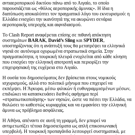
αντιαεροπορικού δικτύου πάνω από το Αιγαίο, το οποίο
παρουσιάζεται ως «θόλος αεροπορικής άμυνας». Η ίδια η
διατύπωση αποκαλύπτει τον πραγματικό λόγο του εκνευρισμού: η
Ελλάδα ενισχύει την ικανότητά της να ακυρώνει σενάρια
αεροπορικής υπεροχής και αιφνιδιασμού.
Το Clash Report αναφέρεται επίσης σε πιθανή απόκτηση
συστημάτων
BARAK
,
David’s Sling
και
SPYDER
,
υποστηρίζοντας ότι η ανάπτυξή τους θα μετατρέψει τα ελληνικά
νησιά σε αυτόνομα οχυρωμένα στρατιωτικά σημεία. Στην
πραγματικότητα, η τουρκική πλευρά ενοχλείται από κάθε κίνηση
που ενισχύει την ελληνική αποτροπή και περιορίζει την
επιχειρησιακή της ευχέρεια στο Αιγαίο.
Η ουσία του δημοσιεύματος δεν βρίσκεται στους νομικούς
ισχυρισμούς, αλλά στο πολιτικό μήνυμα που επιχειρεί να
εκπέμψει. Η Άγκυρα, μέσω φιλικών ή ευθυγραμμισμένων μέσων,
επιδιώκει να κατασκευάσει διεθνές αφήγημα περί
«στρατιωτικοποίησης» των νησιών, ώστε να πιέσει την Ελλάδα, να
θολώσει το καθεστώς κυριαρχίας και να εμφανίσει την ελληνική
άμυνα ως πρόβλημα ασφάλειας.
Η Αθήνα, απέναντι σε αυτή τη γραμμή, δεν μπορεί να
αντιμετωπίζει τέτοια δημοσιεύματα ως απλή επικοινωνιακή
υπερβολή. Η τουρκική προπαγάνδα λειτουργεί συστηματικά, με