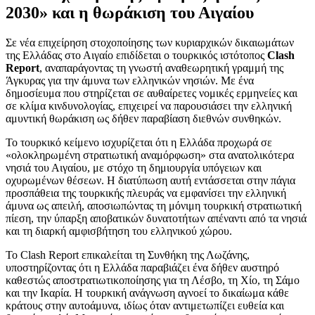
2030» και η θωράκιση του Αιγαίου
Σε νέα επιχείρηση στοχοποίησης των κυριαρχικών δικαιωμάτων
της Ελλάδας στο Αιγαίο επιδίδεται ο τουρκικός ιστότοπος
Clash
Report
, αναπαράγοντας τη γνωστή αναθεωρητική γραμμή της
Άγκυρας για την άμυνα των ελληνικών νησιών. Με ένα
δημοσίευμα που στηρίζεται σε αυθαίρετες νομικές ερμηνείες και
σε κλίμα κινδυνολογίας, επιχειρεί να παρουσιάσει την ελληνική
αμυντική θωράκιση ως δήθεν παραβίαση διεθνών συνθηκών.
Το τουρκικό κείμενο ισχυρίζεται ότι η Ελλάδα προχωρά σε
«ολοκληρωμένη στρατιωτική αναμόρφωση» στα ανατολικότερα
νησιά του Αιγαίου, με στόχο τη δημιουργία υπόγειων και
οχυρωμένων θέσεων. Η διατύπωση αυτή εντάσσεται στην πάγια
προσπάθεια της τουρκικής πλευράς να εμφανίσει την ελληνική
άμυνα ως απειλή, αποσιωπώντας τη μόνιμη τουρκική στρατιωτική
πίεση, την ύπαρξη αποβατικών δυνατοτήτων απέναντι από τα νησιά
και τη διαρκή αμφισβήτηση του ελληνικού χώρου.
Το Clash Report επικαλείται τη Συνθήκη της Λωζάνης,
υποστηρίζοντας ότι η Ελλάδα παραβιάζει ένα δήθεν αυστηρό
καθεστώς αποστρατιωτικοποίησης για τη Λέσβο, τη Χίο, τη Σάμο
και την Ικαρία. Η τουρκική ανάγνωση αγνοεί το δικαίωμα κάθε
κράτους στην αυτοάμυνα, ιδίως όταν αντιμετωπίζει ευθεία και