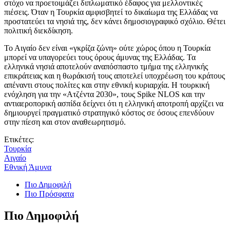
στόχο να προετοιμάζει διπλωματικό έδαφος για μελλοντικές
πιέσεις. Όταν η Τουρκία αμφισβητεί το δικαίωμα της Ελλάδας να
προστατεύει τα νησιά της, δεν κάνει δημοσιογραφικό σχόλιο. Θέτει
πολιτική διεκδίκηση.
Το Αιγαίο δεν είναι «γκρίζα ζώνη» ούτε χώρος όπου η Τουρκία
μπορεί να υπαγορεύει τους όρους άμυνας της Ελλάδας. Τα
ελληνικά νησιά αποτελούν αναπόσπαστο τμήμα της ελληνικής
επικράτειας και η θωράκισή τους αποτελεί υποχρέωση του κράτους
απέναντι στους πολίτες και στην εθνική κυριαρχία. Η τουρκική
ενόχληση για την «Ατζέντα 2030», τους Spike NLOS και την
αντιαεροπορική ασπίδα δείχνει ότι η ελληνική αποτροπή αρχίζει να
δημιουργεί πραγματικό στρατηγικό κόστος σε όσους επενδύουν
στην πίεση και στον αναθεωρητισμό.
Ετικέτες:
Τουρκία
Αιγαίο
Εθνική Άμυνα
Πιο Δημοφιλή
Πιο Πρόσφατα
Πιο Δημοφιλή