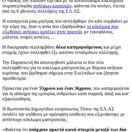
Ο «ασκός του Αιόλου» σχετικά με τα πολυπλόκαμα κυκλώματα
σωματεμπορίας
ανήλικων κοριτσιών
, φαίνεται ότι ανοίγει, έπειτα
από τις 6 χθεσινές συλλήψεις της ΕΛ.ΑΣ.
Η καταγγελία μιας μητέρας που αντιλήφθηκε ότι κάτι συμβαίνει με
την κόρη της, ήταν η αιτία που εξαρθρώθηκε
το κύκλωμα που
εξωθούσε ανήλικες κοπέλες στην πορνεία,
με εγκεφάλους,
μάλιστα, νεαρές κοπέλες…
Η δικογραφία περιλαμβάνει
δέκα κατηγορούμενους
και μέχρι
στιγμής έχουν συλληφθεί έξι, κατόπιν ενταλμάτων σύλληψης.
Την Παρασκευή θα απολογηθούν μάλιστα οι δύο νέοι
συλληφθέντες για το κύκλωμα μαστροπείας με θύματα ανήλικα
κορίτσια, που βρέθηκαν σήμερα στην Ευελπίδων και ζήτησαν
προσθεσμία.
Πρόκειται για έναν
55χρονο και έναν 36χρονο
, που κατηγορούνται
για το αδίκημα της εμπορίας ανθρώπων κατά συρροή, άπαξ και κατ’
εξακολούθηση.
Η Κωνσταντία Δημογλίδου εκπρόσωπος Τύπου της ΕΛ.ΑΣ
συνδέει την υπόθεση με πρόσφατη υπόθεση που εξιχνιάστηκε με
αντίστοιχο κύκλωμα μαστροπείας.
«Φαίνεται ότι
υπάρχουν αρκετά κοινά στοιχεία μεταξύ των δύο