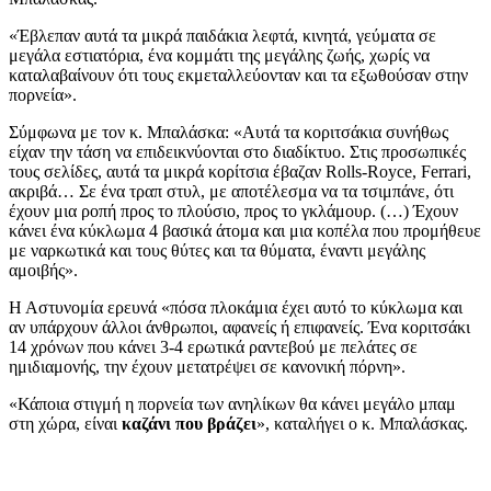
«Έβλεπαν αυτά τα μικρά παιδάκια λεφτά, κινητά, γεύματα σε
μεγάλα εστιατόρια, ένα κομμάτι της μεγάλης ζωής, χωρίς να
καταλαβαίνουν ότι τους εκμεταλλεύονταν και τα εξωθούσαν στην
πορνεία».
Σύμφωνα με τον κ. Μπαλάσκα: «Αυτά τα κοριτσάκια συνήθως
είχαν την τάση να επιδεικνύονται στο διαδίκτυο. Στις προσωπικές
τους σελίδες, αυτά τα μικρά κορίτσια έβαζαν Rolls-Royce, Ferrari,
ακριβά… Σε ένα τραπ στυλ, με αποτέλεσμα να τα τσιμπάνε, ότι
έχουν μια ροπή προς το πλούσιο, προς το γκλάμουρ. (…) Έχουν
κάνει ένα κύκλωμα 4 βασικά άτομα και μια κοπέλα που προμήθευε
με ναρκωτικά και τους θύτες και τα θύματα, έναντι μεγάλης
αμοιβής».
Η Αστυνομία ερευνά «πόσα πλοκάμια έχει αυτό το κύκλωμα και
αν υπάρχουν άλλοι άνθρωποι, αφανείς ή επιφανείς. Ένα κοριτσάκι
14 χρόνων που κάνει 3-4 ερωτικά ραντεβού με πελάτες σε
ημιδιαμονής, την έχουν μετατρέψει σε κανονική πόρνη».
«Κάποια στιγμή η πορνεία των ανηλίκων θα κάνει μεγάλο μπαμ
στη χώρα, είναι
καζάνι που βράζει
», καταλήγει ο κ. Μπαλάσκας.