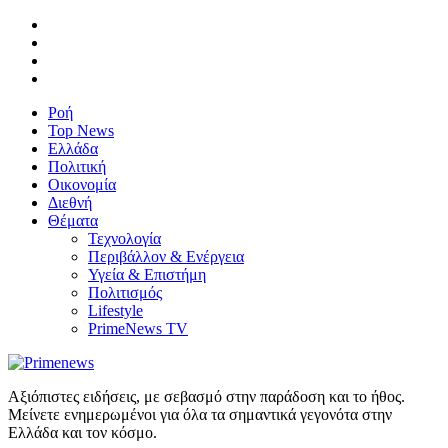
Ροή
Top News
Ελλάδα
Πολιτική
Οικονομία
Διεθνή
Θέματα
Τεχνολογία
Περιβάλλον & Ενέργεια
Υγεία & Επιστήμη
Πολιτισμός
Lifestyle
PrimeNews TV
Αξιόπιστες ειδήσεις, με σεβασμό στην παράδοση και το ήθος.
Μείνετε ενημερωμένοι για όλα τα σημαντικά γεγονότα στην
Ελλάδα και τον κόσμο.