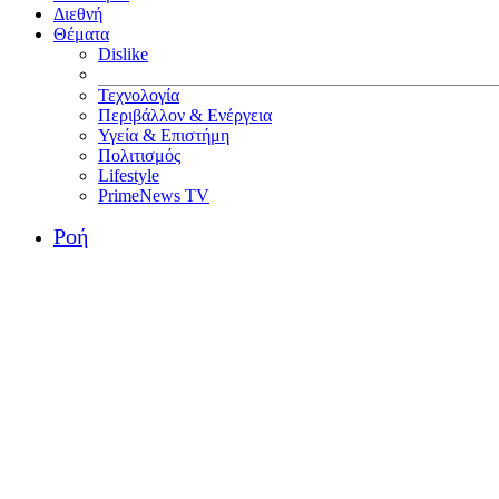
Διεθνή
Θέματα
Dislike
Τεχνολογία
Περιβάλλον & Ενέργεια
Υγεία & Επιστήμη
Πολιτισμός
Lifestyle
PrimeNews TV
Ροή