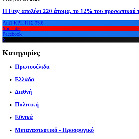
Η Etsy απολύει 220 άτομα, το 12% του προσωπικού 
Ant1 ΚΡΗΤΗΣ 95.8
YouTube
Facebook
X
Κατηγορίες
Πρωτοσέλιδα
Ελλάδα
Διεθνή
Πολιτική
Εθνικά
Μεταναστευτικό - Προσφυγικό