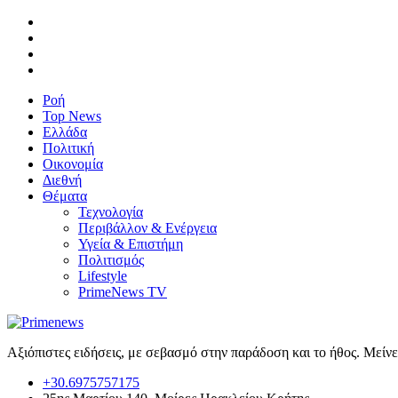
Ροή
Top News
Ελλάδα
Πολιτική
Οικονομία
Διεθνή
Θέματα
Τεχνολογία
Περιβάλλον & Ενέργεια
Υγεία & Επιστήμη
Πολιτισμός
Lifestyle
PrimeNews TV
Αξιόπιστες ειδήσεις, με σεβασμό στην παράδοση και το ήθος. Μείν
+30.6975757175