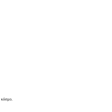
ν κόσμο.