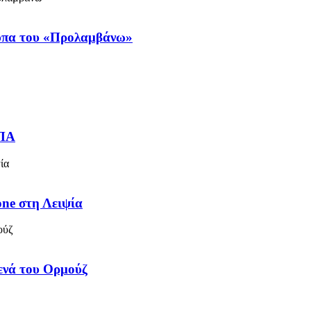
ύπα του «Προλαμβάνω»
ΗΠΑ
one στη Λειψία
τενά του Ορμούζ