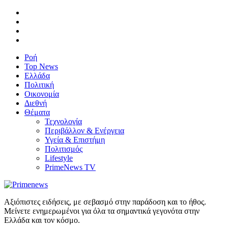
Ροή
Top News
Ελλάδα
Πολιτική
Οικονομία
Διεθνή
Θέματα
Τεχνολογία
Περιβάλλον & Ενέργεια
Υγεία & Επιστήμη
Πολιτισμός
Lifestyle
PrimeNews TV
Αξιόπιστες ειδήσεις, με σεβασμό στην παράδοση και το ήθος.
Μείνετε ενημερωμένοι για όλα τα σημαντικά γεγονότα στην
Ελλάδα και τον κόσμο.