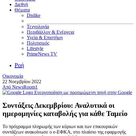
Διεθνή
Θέματα
Dislike
Τεχνολογία
Περιβάλλον & Ενέργεια
Υγεία & Επιστήμη
Πολιτισμός
Lifestyle
PrimeNews TV
Ροή
Οικονομία
22 Νοεμβρίου 2022
Από
NewsRoom1
Ενεργοποίηση ως προτιμώμενη πηγή στην Google
Συντάξεις Δεκεμβρίου: Αναλυτικά οι
ημερομηνίες καταβολής για κάθε Ταμείο
Το πρόγραμμα πληρωμής των κύριων και των επικουρικών
συντάξεων ανακοίνωσε ο e-ΕΦΚΑ, στο πλαίσιο της εφαρμογής