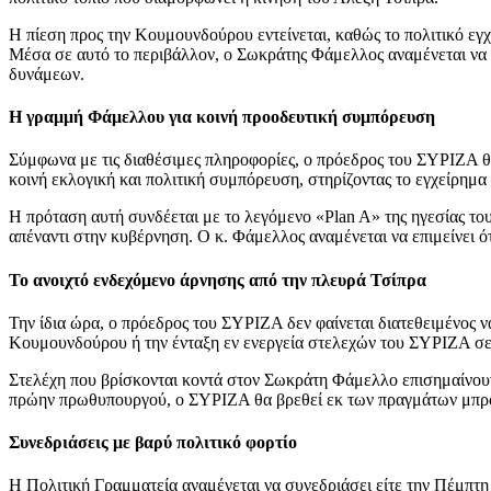
Η πίεση προς την Κουμουνδούρου εντείνεται, καθώς το πολιτικό εγ
Μέσα σε αυτό το περιβάλλον, ο Σωκράτης Φάμελλος αναμένεται να 
δυνάμεων.
Η γραμμή Φάμελλου για κοινή προοδευτική συμπόρευση
Σύμφωνα με τις διαθέσιμες πληροφορίες, ο πρόεδρος του ΣΥΡΙΖΑ θα
κοινή εκλογική και πολιτική συμπόρευση, στηρίζοντας το εγχείρημα
Η πρόταση αυτή συνδέεται με το λεγόμενο «Plan A» της ηγεσίας τ
απέναντι στην κυβέρνηση. Ο κ. Φάμελλος αναμένεται να επιμείνει ό
Το ανοιχτό ενδεχόμενο άρνησης από την πλευρά Τσίπρα
Την ίδια ώρα, ο πρόεδρος του ΣΥΡΙΖΑ δεν φαίνεται διατεθειμένος ν
Κουμουνδούρου ή την ένταξη εν ενεργεία στελεχών του ΣΥΡΙΖΑ σε
Στελέχη που βρίσκονται κοντά στον Σωκράτη Φάμελλο επισημαίνουν 
πρώην πρωθυπουργού, ο ΣΥΡΙΖΑ θα βρεθεί εκ των πραγμάτων μπροσ
Συνεδριάσεις με βαρύ πολιτικό φορτίο
Η Πολιτική Γραμματεία αναμένεται να συνεδριάσει είτε την Πέμπτη