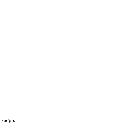
ν κόσμο.