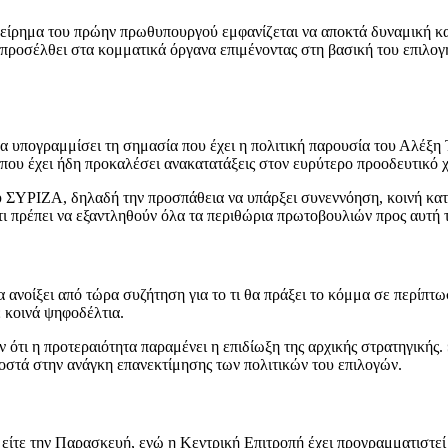
χείρημα του πρώην πρωθυπουργού εμφανίζεται να αποκτά δυναμική κα
προσέλθει στα κομματικά όργανα επιμένοντας στη βασική του επιλογ
 υπογραμμίσει τη σημασία που έχει η πολιτική παρουσία του Αλέξη Τ
 που έχει ήδη προκαλέσει ανακατατάξεις στον ευρύτερο προοδευτικό 
ου ΣΥΡΙΖΑ, δηλαδή την προσπάθεια να υπάρξει συνεννόηση, κοινή κα
τι πρέπει να εξαντληθούν όλα τα περιθώρια πρωτοβουλιών προς αυτή 
α ανοίξει από τώρα συζήτηση για το τι θα πράξει το κόμμα σε περίπτ
 κοινά ψηφοδέλτια.
ότι η προτεραιότητα παραμένει η επιδίωξη της αρχικής στρατηγικής
τά στην ανάγκη επανεκτίμησης των πολιτικών του επιλογών.
 είτε την Παρασκευή, ενώ η Κεντρική Επιτροπή έχει προγραμματιστεί