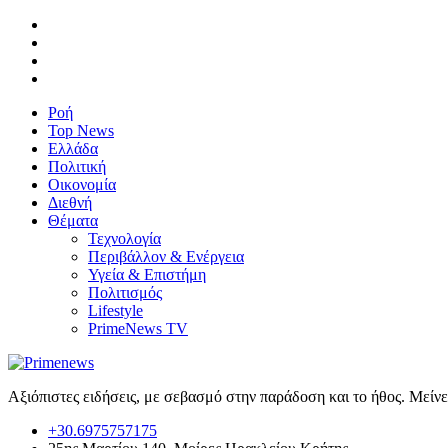
Ροή
Top News
Ελλάδα
Πολιτική
Οικονομία
Διεθνή
Θέματα
Τεχνολογία
Περιβάλλον & Ενέργεια
Υγεία & Επιστήμη
Πολιτισμός
Lifestyle
PrimeNews TV
Αξιόπιστες ειδήσεις, με σεβασμό στην παράδοση και το ήθος. Μείν
+30.6975757175