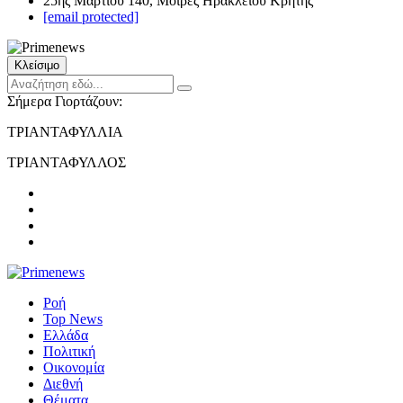
25ης Μαρτίου 140, Μοίρες Ηρακλείου Κρήτης
[email protected]
Κλείσιμο
Σήμερα Γιορτάζουν:
ΤΡΙΑΝΤΑΦΥΛΛΙΑ
ΤΡΙΑΝΤΑΦΥΛΛΟΣ
Ροή
Top News
Ελλάδα
Πολιτική
Οικονομία
Διεθνή
Θέματα