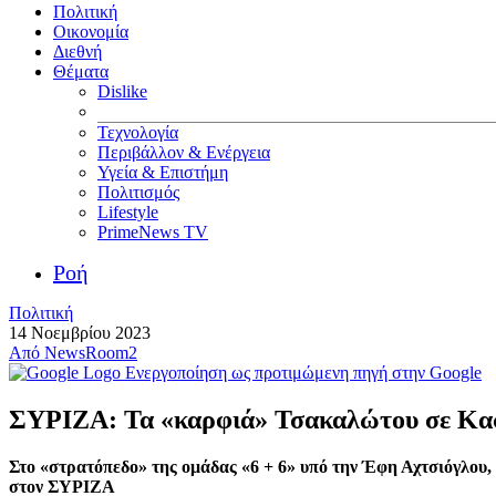
Πολιτική
Οικονομία
Διεθνή
Θέματα
Dislike
Τεχνολογία
Περιβάλλον & Ενέργεια
Υγεία & Επιστήμη
Πολιτισμός
Lifestyle
PrimeNews TV
Ροή
Πολιτική
14 Νοεμβρίου 2023
Από
NewsRoom2
Ενεργοποίηση ως προτιμώμενη πηγή στην Google
ΣΥΡΙΖΑ: Τα «καρφιά» Τσακαλώτου σε Κασσ
Στο «στρατόπεδο» της ομάδας «6 + 6» υπό την Έφη Αχτσιόγλου, ε
στον ΣΥΡΙΖΑ