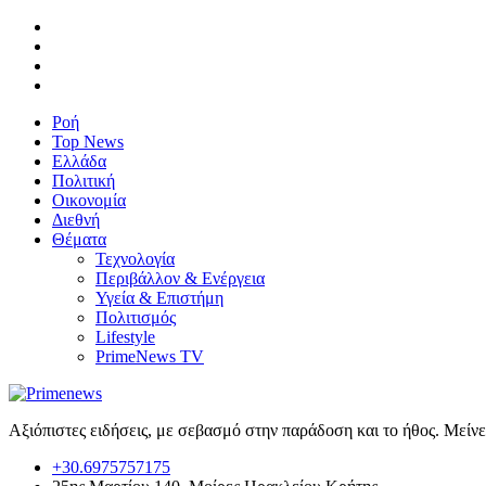
Ροή
Top News
Ελλάδα
Πολιτική
Οικονομία
Διεθνή
Θέματα
Τεχνολογία
Περιβάλλον & Ενέργεια
Υγεία & Επιστήμη
Πολιτισμός
Lifestyle
PrimeNews TV
Αξιόπιστες ειδήσεις, με σεβασμό στην παράδοση και το ήθος. Μείν
+30.6975757175