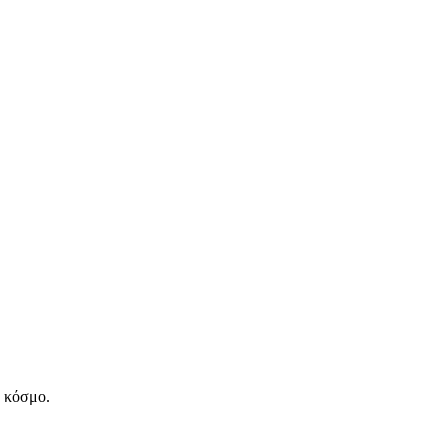
ν κόσμο.