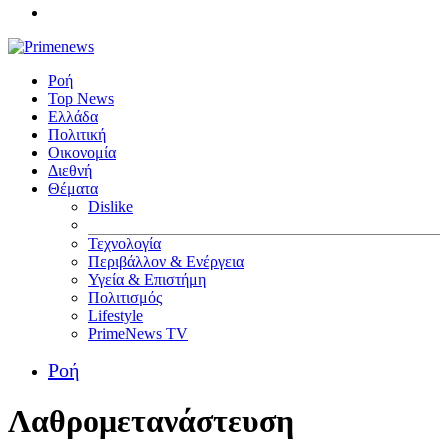
Ροή
Top News
Ελλάδα
Πολιτική
Οικονομία
Διεθνή
Θέματα
Dislike
Τεχνολογία
Περιβάλλον & Ενέργεια
Υγεία & Επιστήμη
Πολιτισμός
Lifestyle
PrimeNews TV
Ροή
Λαθρομετανάστευση