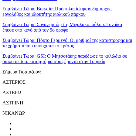
Συμβαίνει Τώρα:
Βοιωτία: Προφυλακίστηκαν δήμαρχος,
εργολάβος και ιδιοκτήτης αιολικού πάρκου
Συμβαίνει Τώρα:
Συναγερμός στη Μιχαλακοπούλου: Γυναίκα
έπεσε στο κενό από τον 5ο όροφο
Συμβαίνει Τώρα:
Πόρτο Γερμενό: Οι αριθμοί της καταστροφής και
τα χρήματα που υπόσχεται το κράτος
Συμβαίνει Τώρα:
GSI: Ο Μητσοτάκης παρέδωσε το καλώδιο σε
όμιλο με δισεκατομμύρια συμφέροντα στην Τουρκία
Σήμερα Γιορτάζουν:
ΑΣΤΕΡΙΟΣ
ΑΣΤΕΡΩ
ΑΣΤΡΙΝΗ
ΝΙΚΑΝΩΡ