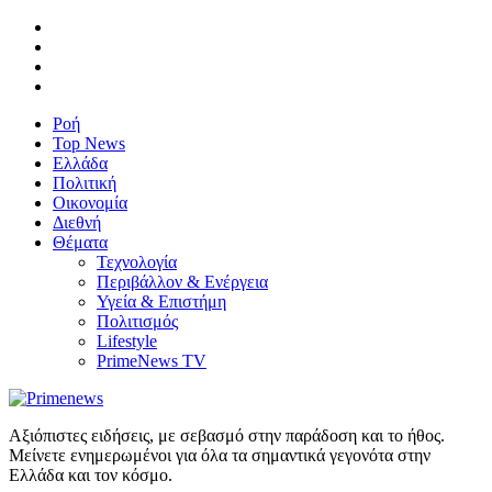
Ροή
Top News
Ελλάδα
Πολιτική
Οικονομία
Διεθνή
Θέματα
Τεχνολογία
Περιβάλλον & Ενέργεια
Υγεία & Επιστήμη
Πολιτισμός
Lifestyle
PrimeNews TV
Αξιόπιστες ειδήσεις, με σεβασμό στην παράδοση και το ήθος.
Μείνετε ενημερωμένοι για όλα τα σημαντικά γεγονότα στην
Ελλάδα και τον κόσμο.