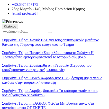
+30.6975757175
25ης Μαρτίου 140, Μοίρες Ηρακλείου Κρήτης
[email protected]
Κλείσιμο
Συμβαίνει Τώρα:
Χανιά: ΕΔΕ για τους αστυνομικούς μετά τον
θάνατο της 75χρονης που έφυγε από το Τμήμα
Συμβαίνει Τώρα:
Παναγία Σουμελά σε «πακέτο Σαλάχ»: Η
Τραπεζούντα εμπορευματοποιεί το ιστορικό σύμβολο
Συμβαίνει Τώρα:
Συνελήφθη στη Γερμανία 31χρονος που
καταζητούνταν για τρεις ανθρωποκτονίες
Συμβαίνει Τώρα:
Ειδικό Χωροταξικό: Η κυβέρνηση βάζει νέους
κανόνες στην τουριστική ανάπτυξη
Συμβαίνει Τώρα:
Ακριβές διακοπές: Τα καύσιμα «καίνε» τους
αδειούχους του Αυγούστου
Συμβαίνει Τώρα:
myAGRO: Φιέστα Μητσοτάκη πάνω στα
συντρίμμια του ΟΠΕΚΕΠΕ