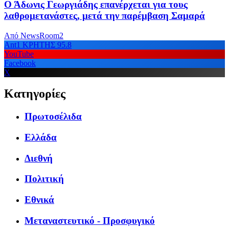
Ο Άδωνις Γεωργιάδης επανέρχεται για τους
λαθρομετανάστες, μετά την παρέμβαση Σαμαρά
Από
NewsRoom2
Ant1 ΚΡΗΤΗΣ 95.8
YouTube
Facebook
X
Κατηγορίες
Πρωτοσέλιδα
Ελλάδα
Διεθνή
Πολιτική
Εθνικά
Μεταναστευτικό - Προσφυγικό