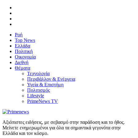
Ροή
Top News
Ελλάδα
Πολιτική
Οικονομία
Διεθνή
Θέματα
Τεχνολογία
Περιβάλλον & Ενέργεια
Υγεία & Επιστήμη
Πολιτισμός
Lifestyle
PrimeNews TV
Αξιόπιστες ειδήσεις, με σεβασμό στην παράδοση και το ήθος.
Μείνετε ενημερωμένοι για όλα τα σημαντικά γεγονότα στην
Ελλάδα και τον κόσμο.