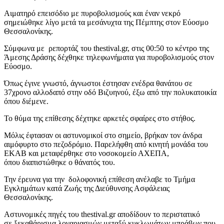
Aιματηρό επεισόδιο με πυροβολισμούς και έναν νεκρό
σημειώθηκε λίγο μετά τα μεσάνυχτα της Πέμπτης στον Εύοσμο
Θεσσαλονίκης.
Σύμφωνα με ρεπορτάζ του thestival.gr, στις 00:50 το κέντρο της
Άμεσης Δράσης δέχθηκε τηλεφωνήματα για πυροβολισμούς στον
Εύοσμο.
Όπως έγινε γνωστό, άγνωστοι έστησαν ενέδρα θανάτου σε
37χρονο αλλοδαπό στην οδό Βιζυηνού, έξω από την πολυκατοικία
όπου διέμενε.
Το θύμα της επίθεσης δέχτηκε αρκετές σφαίρες στο στήθος.
Μόλις έφτασαν οι αστυνομικοί στο σημείο, βρήκαν τον άνδρα
αιμόφυρτο στο πεζοδρόμιο. Παρελήφθη από κινητή μονάδα του
ΕΚΑΒ και μεταφέρθηκε στο νοσοκομείο ΑΧΕΠΑ,
όπου διαπιστώθηκε ο θάνατός του.
Την έρευνα για την δολοφονική επίθεση ανέλαβε το Τμήμα
Εγκλημάτων κατά Ζωής της Διεύθυνσης Ασφάλειας
Θεσσαλονίκης.
Αστυνομικές πηγές του thestival.gr αποδίδουν το περιστατικό
σε ξεκαθάρισμα λογαριασμών μεταξύ κυκλωμάτων μπράβων που