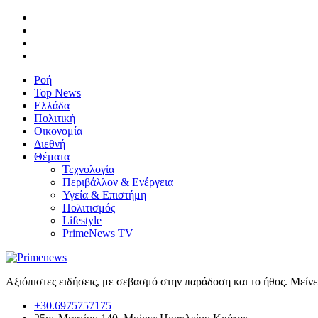
Ροή
Top News
Ελλάδα
Πολιτική
Οικονομία
Διεθνή
Θέματα
Τεχνολογία
Περιβάλλον & Ενέργεια
Υγεία & Επιστήμη
Πολιτισμός
Lifestyle
PrimeNews TV
Αξιόπιστες ειδήσεις, με σεβασμό στην παράδοση και το ήθος. Μείν
+30.6975757175