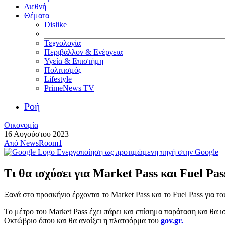
Διεθνή
Θέματα
Dislike
Τεχνολογία
Περιβάλλον & Ενέργεια
Υγεία & Επιστήμη
Πολιτισμός
Lifestyle
PrimeNews TV
Ροή
Οικονομία
16 Αυγούστου 2023
Από
NewsRoom1
Ενεργοποίηση ως προτιμώμενη πηγή στην Google
Τι θα ισχύσει για Market Pass και Fuel Pa
Ξανά στο προσκήνιο έρχονται το Market Pass και το Fuel Pass για τ
Το μέτρο του Market Pass έχει πάρει και επίσημα παράταση και θα
Οκτώβριο όπου και θα ανοίξει η πλατφόρμα του
gov.gr.