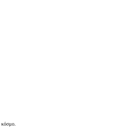
ν κόσμο.