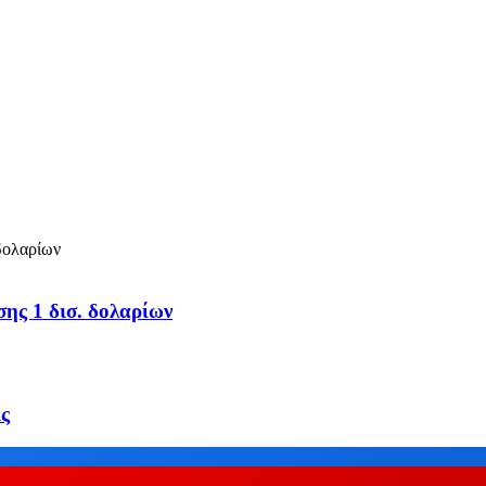
σης 1 δισ. δολαρίων
ις