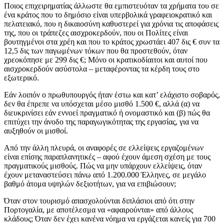
Ποιος επιχειρηματίας άλλωστε θα εμπιστευόταν τα χρήματα του σε
ένα κράτος που το δημόσιο είναι υπερβολικά γραφειοκρατικό και
πελατειακό, που η δικαιοσύνη καθυστερεί για χρόνια τις αποφάσεις
της, που οι τράπεζες αισχροκερδούν, που οι Πολίτες είναι
βουτηγμένοι στα χρέη και που το κράτος χρωστάει 407 δις € συν τα
12,5 δις των παγωμένων τόκων που θα προστεθούν, όταν
χρεοκόπησε με 299 δις €; Μόνο οι κρατικοδίαιτοι και αυτοί που
αισχροκερδούν ασύστολα – μεταφέροντας τα κέρδη τους στο
εξωτερικό.
Εάν λοιπόν ο πρωθυπουργός ήταν έστω και κατ’ ελάχιστο σοβαρός,
δεν θα έπρεπε να υπόσχεται μέσο μισθό 1.500 €, αλλά (α) να
διευκρινίσει εάν εννοεί πραγματικό ή ονομαστικό και (β) πώς θα
επιτύχει την άνοδο της παραγωγικότητας της εργασίας, για να
αυξηθούν οι μισθοί.
Από την άλλη πλευρά, οι αναφορές σε ελλείψεις εργαζομένων
είναι επίσης παραπλανητικές – αφού έχουν άμεση σχέση με τους
πραγματικούς μισθούς. Πώς να μην υπάρχουν ελλείψεις, όταν
έχουν μεταναστεύσει πάνω από 1.200.000 Έλληνες, σε μεγάλο
βαθμό άτομα υψηλών δεξιοτήτων, για να επιβιώσουν;
Όταν στον τουρισμό απασχολούνται διπλάσιοι από ότι στην
Πορτογαλία, με αποτέλεσμα να «αφαιρούνται» από άλλους
κλάδους; Όταν δεν έχει κανένα νόημα να εργάζεται κανείς για 700