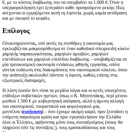
€, με το κόστος διαβίωσης του να υπερβαίνει τα 1.000 €; Όταν η
υπερφορολόγηση έχει ξεπεράσει κάθε προηγούμενο ρεκόρ; Πώς
ανέχονται οι εργαζόμενοι αυτή τη ληστεία, χωρίς καμία αντίδραση
και με σκυφτό το κεφάλι;
Επίλογος
Ολοκληρώνοντας, υπό αυτές τις συνθήκες η οικονομία μας
εγκλωβίζεται μακροπρόθεσμα σε έναν καθοδικό σπειροειδή κύκλο
χαμηλής παραγωγικότητας, χαμηλών αμοιβών, χαμηλών
επενδύσεων και χαμηλού επιπέδου διαβίωσης – υποβαθμίζεται σε
μία τριτοκοσμική οικονομία εντάσεως φθηνής εργασίας, οπότε
γίνεται ευάλωτη στις διακυμάνσεις του οικονομικού κύκλου, όπου
την ανάπτυξη ακολουθεί πάντοτε η ύφεση, καθώς επίσης στις
εξωτερικές διαταραχές.
Η λύση λοιπόν δεν είναι τα μεγάλα λόγια και οι κενές υποσχέσεις
επίδοξων σοβιετικών ηγετών, όπως ο Κ. Μητσοτάκης, περί μέσου
μισθού 1.500 € με κυβερνητική απόφαση, αλλά η άμεση αλλαγή
του οικονομικού, τουριστικού και φορολογικού μας
μοντέλου
(
εισήγηση
)
– όσο έχουμε ακόμη καιρό, πριν ξεσπάσει η
επόμενη παγκόσμια κρίση και πριν εγκαταλείψουν την Ελλάδα
όλοι οι Έλληνες, αφήνοντας μόνο τους συνταξιούχους (
ποιος θα
πληρώνει τότε τις συντάξεις;
), τους κρατικοδίαιτους και τους