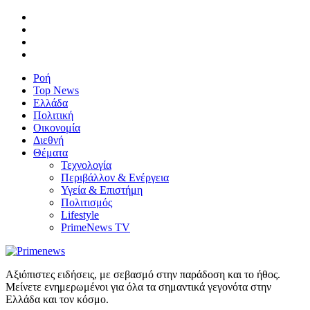
Ροή
Top News
Ελλάδα
Πολιτική
Οικονομία
Διεθνή
Θέματα
Τεχνολογία
Περιβάλλον & Ενέργεια
Υγεία & Επιστήμη
Πολιτισμός
Lifestyle
PrimeNews TV
Αξιόπιστες ειδήσεις, με σεβασμό στην παράδοση και το ήθος.
Μείνετε ενημερωμένοι για όλα τα σημαντικά γεγονότα στην
Ελλάδα και τον κόσμο.