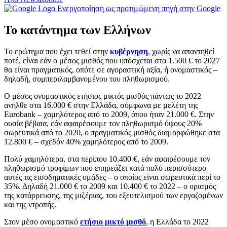
Ενεργοποίηση ως προτιμώμενη πηγή στην Google
Το κατάντημα των Ελλήνων
Το ερώτημα που έχει τεθεί στην
κυβέρνηση
, χωρίς να απαντηθεί
ποτέ, είναι εάν ο μέσος μισθός που υπόσχεται στα 1.500 € το 2027
θα είναι πραγματικός, οπότε σε αγοραστική αξία, ή ονομαστικός –
δηλαδή, συμπεριλαμβανομένου του πληθωρισμού.
Ο μέσος ονομαστικός ετήσιος μικτός μισθός πάντως το 2022
ανήλθε στα 16.000 € στην Ελλάδα, σύμφωνα με μελέτη της
Eurobank – χαμηλότερος από το 2009, όπου ήταν 21.000 €. Στην
ουσία βέβαια, εάν αφαιρέσουμε τον πληθωρισμό ύψους 20%
σωρευτικά από το 2020, ο πραγματικός μισθός διαμορφώθηκε στα
12.800 € – σχεδόν 40% χαμηλότερος από το 2009.
Πολύ χαμηλότερα, στα περίπου 10.400 €, εάν αφαιρέσουμε τον
πληθωρισμό τροφίμων που επηρεάζει κατά πολύ περισσότερο
αυτές τις εισοδηματικές ομάδες – ο οποίος είναι σωρευτικά περί το
35%. Δηλαδή 21.000 € το 2009 και 10.400 € το 2022 – ο ορισμός
της κατάρρευσης, της μιζέριας, του εξευτελισμού των εργαζομένων
και της ντροπής.
Στον μέσο ονομαστικό
ετήσιο μικτό μισθό
, η Ελλάδα το 2022