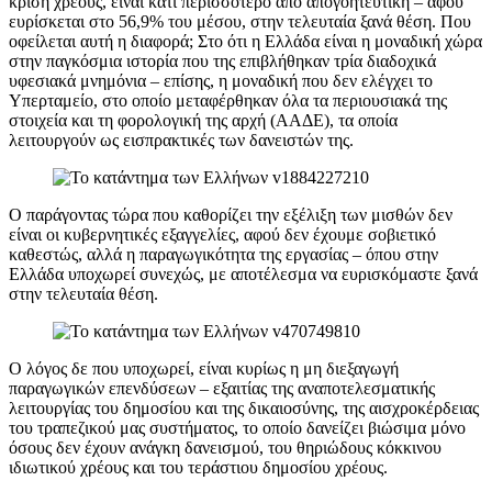
κρίση χρέους, είναι κάτι περισσότερο από απογοητευτική – αφού
ευρίσκεται στο 56,9% του μέσου, στην τελευταία ξανά θέση. Που
οφείλεται αυτή η διαφορά; Στο ότι η Ελλάδα είναι η μοναδική χώρα
στην παγκόσμια ιστορία που της επιβλήθηκαν τρία διαδοχικά
υφεσιακά μνημόνια – επίσης, η μοναδική που δεν ελέγχει το
Υπερταμείο, στο οποίο μεταφέρθηκαν όλα τα περιουσιακά της
στοιχεία και τη φορολογική της αρχή (ΑΑΔΕ), τα οποία
λειτουργούν ως εισπρακτικές των δανειστών της.
Ο παράγοντας τώρα που καθορίζει την εξέλιξη των μισθών δεν
είναι οι κυβερνητικές εξαγγελίες, αφού δεν έχουμε σοβιετικό
καθεστώς, αλλά η παραγωγικότητα της εργασίας – όπου στην
Ελλάδα υποχωρεί συνεχώς, με αποτέλεσμα να ευρισκόμαστε ξανά
στην τελευταία θέση.
Ο λόγος δε που υποχωρεί, είναι κυρίως η μη διεξαγωγή
παραγωγικών επενδύσεων – εξαιτίας της αναποτελεσματικής
λειτουργίας του δημοσίου και της δικαιοσύνης, της αισχροκέρδειας
του τραπεζικού μας συστήματος, το οποίο δανείζει βιώσιμα μόνο
όσους δεν έχουν ανάγκη δανεισμού, του θηριώδους κόκκινου
ιδιωτικού χρέους και του τεράστιου δημοσίου χρέους.