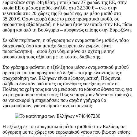
ευρισκόταν στην 24η θέση, μεταξύ των 27 χωρών της ΕΕ, στην
οποία ΕΕ ο μέσος μισθός ανήλθε στα 32.300 € – ενώ στην
τελευταία στις 20 χώρες της Ευρωζώνης, με μέσο μισθό στα
35.200 €. Όσον αφορά όμως το μέσο πραγματικό μισθό, σε
αγοραστική αξία δηλαδή, η Ελλάδα ήταν τελευταία στην ΕΕ, πίσω
ακόμη και από τη Βουλγαρία – προφανώς επίσης στην Ευρωζώνη.
Σε κάθε περίπτωση, η σύγκριση των ονομαστικών μισθών, τόσο
διαχρονικά, όσο και μεταξύ διαφορετικών χωρών, είναι
παραπλανητική – αφού έχει νόημα μόνο σε σχέση με την
αγοραστική τους αξία και με το κόστος διαβίωσης.
Στο γράφημα φαίνεται η εξέλιξη του μέσου ονομαστικού μισθού
αριστερά και του πραγματικού δεξιά – τεκμηριώνοντας πως η
φτωχοποίηση των Ελλήνων είναι εξωπραγματική. Πώς είναι
αλήθεια δυνατόν υπό αυτές τις συνθήκες να εξυπηρετούν οι
Πολίτες τα χρέη τους και να μειώσουν τα κόκκινα δάνεια τους, για
να μη χάσουν τα σπίτια τους; Πώς να παρέχουν δάνεια οι τράπεζες
σε νοικοκυριά ή επιχειρήσεις που αργά ή γρήγορα θα
χρεοκοπήσουν, για να είμαστε αντικειμενικοί;
Η εξέλιξη δε του πραγματικού μέσου μισθού στην Ελλάδα, σε
σύγκριση με τις χώρες του ευρωπαϊκού νότου που βίωσαν επίσης