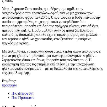
ξένους.
Υστερόγραφο: Στην ουσία, η κυβέρνηση στηρίζει την
αισχροκέρδεια των τραπεζών – αφού, για να μη χάσουν τον
αναβαλλόμενο φόρο των 20 δις € που τους έχει δοθεί, είναι στην
ουσία υποχρεωμένες επιχειρηματικά να κερδίζουν όσο
περισσότερα μπορούν και όσο πιο γρήγορα γίνεται, επειδή έχει
ημερομηνία λήξης. Πόσο μάλλον όταν οι τράπεζες βλέπουν
καθαρά τις δυσκολίες που θα έχει η οικονομία μας στο μέλλον –
τον τεράστιο κίνδυνο χρεοκοπίας, εάν ξεσπάσει η επόμενη
παγκόσμια κρίση.
Με απλά λόγια, χρειάζονται σωρευτικά κέρδη πάνω από 60 δις €,
για να μη χάσουν τη δυνατότητα των αφορολόγητων κερδών –
ληστεύοντας όπου και όπως μπορούν τους πελάτες τους. Η
κυβέρνηση πάντως τις στηρίζει επί πλέον με την υποχρέωση
ηλεκτρονικών πληρωμών – με τη δικαιολογία της καταπολέμησης
της φοροδιαφυγής.
Ετικέτες:
πρόσφατα
Πιο Δημοφιλή
Πιο Πρόσφατα