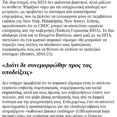
Την ίδια στιγμή, στις ΗΠΑ δεν φαίνονται βιαστικοί, αλλά μάλλον
το αντίθετο: Ψηφίζουν νόμο για την υποχρεωτική αποδοχή των
μετρητών, ως προβλέπει το σύνταγμα από καταστήματα/
επιχειρήσεις, που τις βολεύει να λειτουργούν μόνο σε περιβάλλον
cashless (πχ New York, Philadelphia, New Jersey). Επίσης,
προειδοποιούν ότι το CBDC μπορεί να αποτελέσει εργαλείο
επιτήρησης από την κυβέρνηση (Έκθεση Γερουσίας ΗΠΑ). Το ίδιο
αδιάφορο είναι και το Ηνωμένο Βασίλειο, αφού μαζί με τις ΗΠΑ,
πιστεύουν ότι ένα κρατικό ψηφιακό νόμισμα «θα μπορούσε να
σπρώξει τους πολίτες να αδειάσουν τους τραπεζικούς
λογαριασμούς τους και να θέσουν σε κίνδυνο το τραπεζικό
σύστημα» (Reuters, 20/01/23).
«Διότι δε συνεμορφώθην προς τας
υποδείξεις
»
Δεν υπάρχει αμφιβολία ότι το ψηφιακό νόμισμα είναι το απόλυτο
εργαλείο επιβολής συμπεριφοράς, συμμόρφωσης και social
engineering, αλλά και ίσως άμυνας των κυβερνήσεων έναντι των
πολιτών, από τον φόβο βίαιης αντίδρασής τους από τη διαρκή
λιτότητα και την φτωχοποίησή τους. Ενδεχομένως έτσι να αποτελεί
προετοιμασία ή προαπαιτούμενο για την είσοδο/μετάβαση στο
ονομαζόμενο «καθολικό βασικό εισόδημα» (UBI-universal basic
income) λόγω της τεράστιας ανεργίας που φέρνει η ξέφρενη