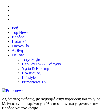
Ροή
Top News
Ελλάδα
Πολιτική
Οικονομία
Διεθνή
Θέματα
Τεχνολογία
Περιβάλλον & Ενέργεια
Υγεία & Επιστήμη
Πολιτισμός
Lifestyle
PrimeNews TV
Αξιόπιστες ειδήσεις, με σεβασμό στην παράδοση και το ήθος.
Μείνετε ενημερωμένοι για όλα τα σημαντικά γεγονότα στην
Ελλάδα και τον κόσμο.