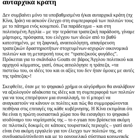
αυταρχικά κράτη
Δεν συμβαίνει μόνο τα υποβαθμισμένα ή/και αυταρχικά κράτη (πχ
Κίνα, Ιράν) να ασκούν έλεγχο στη συμπεριφορά των πολιτών τους
με το πάτημα ενός κουμπιού. Για παράδειγμα – και στη
πολιτισμένη Αγγλία – με την τεράστια τραπεζική παράδοση, γίναμε
μάρτυρες, πρόσφατα, του ελέγχου των ιδεών από το βαθύ
κατεστημένο, με τη ξαφνική, αναιτιολόγητη, απαγόρευση
τραπεζικών δραστηριοτήτων στοχευμένων-ισχυρών οικονομικά
πολιτών και τη μετατροπή τους σε “τραπεζικούς φυγάδες”.
Πρόκειται για το σκάνδαλο Goutts σε βάρος Άγγλου πολιτικού και
αρχηγού κόμματος, γιατί, όπως αιτιολόγησε η τράπεζα, «τα
πιστεύω του, οι ιδέες του και οι αξίες του δεν ήταν όμοιες με αυτές
της τράπεζας»!
Σκεφθείτε, όταν με το ψηφιακό χρήμα οι αλγόριθμοι θα αναλάβουν
να αξιολογούν αδιάκοπα τις ιδέες και τη συμπεριφορά των πολιτών
για να τους επιτρέψουν μια συναλλαγή, το τί μπορεί να
αναγκαστούν να κάνουν οι πολίτες και πώς θα συμμορφώνονται
πειθήνια στις επιταγές της κάθε κυβέρνησης. Η Κίνα εκτιμάται ότι
θα είναι η πρώτη ουσιαστικά χώρα που θα εισαγάγει το ψηφιακό
ισοδύναμο του νομίσματός της – το e-yuan που βρίσκεται ακόμη
σε πιλοτικές δοκιμές σε κάποιες τουριστικές περιοχές – γιατί αυτό
είναι ένα ακόμη εργαλείο για τον έλεγχο των πολιτών της, σε
συνδυασμό/σύνδεση και με το οργουελικό σύστημα κοινωνικής