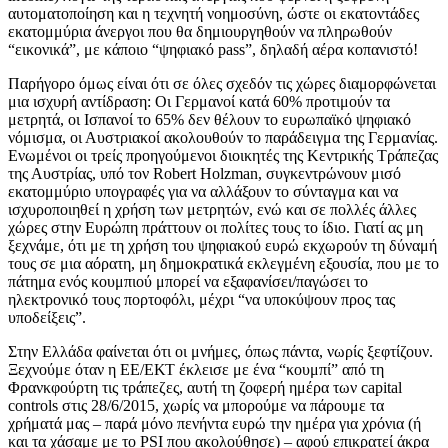
αυτοματοποίηση και η τεχνητή νοημοσύνη, ώστε οι εκατοντάδες
εκατομμύρια άνεργοι που θα δημιουργηθούν να πληρωθούν
“εικονικά”, με κάποιο “ψηφιακό pass”, δηλαδή αέρα κοπανιστό!
Παρήγορο όμως είναι ότι σε όλες σχεδόν τις χώρες διαμορφώνεται
μια ισχυρή αντίδραση: Οι Γερμανοί κατά 60% προτιμούν τα
μετρητά, οι Ισπανοί το 65% δεν θέλουν το ευρωπαϊκό ψηφιακό
νόμισμα, οι Αυστριακοί ακολουθούν το παράδειγμα της Γερμανίας.
Ενωμένοι οι τρείς προηγούμενοι διοικητές της Κεντρικής Τράπεζας
της Αυστρίας, υπό τον Robert Holzman, συγκεντρώνουν μισό
εκατομμύριο υπογραφές για να αλλάξουν το σύνταγμα και να
ισχυροποιηθεί η χρήση των μετρητών, ενώ και σε πολλές άλλες
χώρες στην Ευρώπη πράττουν οι πολίτες τους το ίδιο. Γιατί ας μη
ξεχνάμε, ότι με τη χρήση του ψηφιακού ευρώ εκχωρούν τη δύναμή
τους σε μια αόρατη, μη δημοκρατικά εκλεγμένη εξουσία, που με το
πάτημα ενός κουμπιού μπορεί να εξαφανίσει/παγώσει το
ηλεκτρονικό τους πορτοφόλι, μέχρι “να υποκύψουν προς τας
υποδείξεις”.
Στην Ελλάδα φαίνεται ότι οι μνήμες, όπως πάντα, νωρίς ξεφτίζουν.
Ξεχνούμε όταν η ΕΕ/ΕΚΤ έκλεισε με ένα “κουμπί” από τη
Φρανκφούρτη τις τράπεζες, αυτή τη ζοφερή ημέρα των capital
controls στις 28/6/2015, χωρίς να μπορούμε να πάρουμε τα
χρήματά μας – παρά μόνο πενήντα ευρώ την ημέρα για χρόνια (ή
και τα χάσαμε με το PSI που ακολούθησε) – αφού επικρατεί άκρα