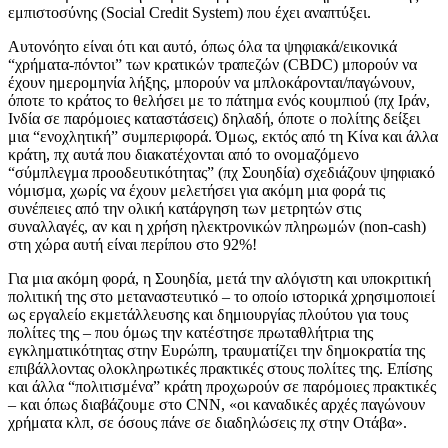
εμπιστοσύνης (Social Credit System) που έχει αναπτύξει.
Αυτονόητο είναι ότι και αυτό, όπως όλα τα ψηφιακά/εικονικά
“χρήματα-πόντοι” των κρατικών τραπεζών (CBDC) μπορούν να
έχουν ημερομηνία λήξης, μπορούν να μπλοκάρονται/παγώνουν,
όποτε το κράτος το θελήσει με το πάτημα ενός κουμπιού (πχ Ιράν,
Ινδία σε παρόμοιες καταστάσεις) δηλαδή, όποτε ο πολίτης δείξει
μια “ενοχλητική” συμπεριφορά. Όμως, εκτός από τη Κίνα και άλλα
κράτη, πχ αυτά που διακατέχονται από το ονομαζόμενο
“σύμπλεγμα προοδευτικότητας” (πχ Σουηδία) σχεδιάζουν ψηφιακό
νόμισμα, χωρίς να έχουν μελετήσει για ακόμη μια φορά τις
συνέπειες από την ολική κατάργηση των μετρητών στις
συναλλαγές, αν και η χρήση ηλεκτρονικών πληρωμών (non-cash)
στη χώρα αυτή είναι περίπου στο 92%!
Για μια ακόμη φορά, η Σουηδία, μετά την αλόγιστη και υποκριτική
πολιτική της στο μεταναστευτικό – το οποίο ιστορικά χρησιμοποιεί
ως εργαλείο εκμετάλλευσης και δημιουργίας πλούτου για τους
πολίτες της – που όμως την κατέστησε πρωταθλήτρια της
εγκληματικότητας στην Ευρώπη, τραυματίζει την δημοκρατία της
επιβάλλοντας ολοκληρωτικές πρακτικές στους πολίτες της. Επίσης
και άλλα “πολιτισμένα” κράτη προχωρούν σε παρόμοιες πρακτικές
– και όπως διαβάζουμε στο CNN, «οι καναδικές αρχές παγώνουν
χρήματα κλπ, σε όσους πάνε σε διαδηλώσεις πχ στην Οτάβα».