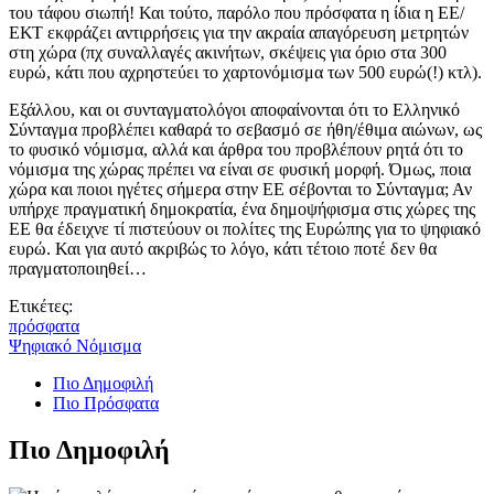
του τάφου σιωπή! Και τούτο, παρόλο που πρόσφατα η ίδια η ΕΕ/
ΕΚΤ εκφράζει αντιρρήσεις για την ακραία απαγόρευση μετρητών
στη χώρα (πχ συναλλαγές ακινήτων, σκέψεις για όριο στα 300
ευρώ, κάτι που αχρηστεύει το χαρτονόμισμα των 500 ευρώ(!) κτλ).
Εξάλλου, και οι συνταγματολόγοι αποφαίνονται ότι το Ελληνικό
Σύνταγμα προβλέπει καθαρά το σεβασμό σε ήθη/έθιμα αιώνων, ως
το φυσικό νόμισμα, αλλά και άρθρα του προβλέπουν ρητά ότι το
νόμισμα της χώρας πρέπει να είναι σε φυσική μορφή. Όμως, ποια
χώρα και ποιοι ηγέτες σήμερα στην ΕΕ σέβονται το Σύνταγμα; Αν
υπήρχε πραγματική δημοκρατία, ένα δημοψήφισμα στις χώρες της
ΕΕ θα έδειχνε τί πιστεύουν οι πολίτες της Ευρώπης για το ψηφιακό
ευρώ. Και για αυτό ακριβώς το λόγο, κάτι τέτοιο ποτέ δεν θα
πραγματοποιηθεί…
Ετικέτες:
πρόσφατα
Ψηφιακό Νόμισμα
Πιο Δημοφιλή
Πιο Πρόσφατα
Πιο Δημοφιλή