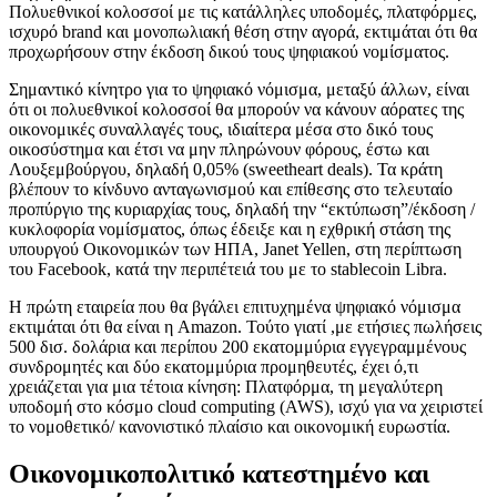
Πολυεθνικοί κολοσσοί με τις κατάλληλες υποδομές, πλατφόρμες,
ισχυρό brand και μονοπωλιακή θέση στην αγορά, εκτιμάται ότι θα
προχωρήσουν στην έκδοση δικού τους ψηφιακού νομίσματος.
Σημαντικό κίνητρο για το ψηφιακό νόμισμα, μεταξύ άλλων, είναι
ότι οι πολυεθνικοί κολοσσοί θα μπορούν να κάνουν αόρατες της
οικονομικές συναλλαγές τους, ιδιαίτερα μέσα στο δικό τους
οικοσύστημα και έτσι να μην πληρώνουν φόρους, έστω και
Λουξεμβούργου, δηλαδή 0,05% (sweetheart deals). Τα κράτη
βλέπουν το κίνδυνο ανταγωνισμού και επίθεσης στο τελευταίο
προπύργιο της κυριαρχίας τους, δηλαδή την “εκτύπωση”/έκδοση /
κυκλοφορία νομίσματος, όπως έδειξε και η εχθρική στάση της
υπουργού Οικονομικών των ΗΠΑ, Janet Yellen, στη περίπτωση
του Facebook, κατά την περιπέτειά του με το stablecoin Libra.
Η πρώτη εταιρεία που θα βγάλει επιτυχημένα ψηφιακό νόμισμα
εκτιμάται ότι θα είναι η Amazon. Τούτο γιατί ,με ετήσιες πωλήσεις
500 δισ. δολάρια και περίπου 200 εκατομμύρια εγγεγραμμένους
συνδρομητές και δύο εκατομμύρια προμηθευτές, έχει ό,τι
χρειάζεται για μια τέτοια κίνηση: Πλατφόρμα, τη μεγαλύτερη
υποδομή στο κόσμο cloud computing (AWS), ισχύ για να χειριστεί
το νομοθετικό/ κανονιστικό πλαίσιο και οικονομική ευρωστία.
Οικονομικοπολιτικό κατεστημένο και