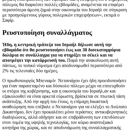
πόλεμος θα διαρκέσει πολλές εβδομάδες, αναμένεται να επιφέρει
περισσότερα άμεση ζημιά στην οικονομία του Ισραήλ σε σύγκριση
με προηγούμενους γύρους πολεμικών επιχειρήσεων», εκτιμά ο
Σαφίρ.
Ρευστοποίηση συναλλάγματος
Ήδη, η κεντρική τράπεζα του Ισραήλ δήλωσε αυτή την
εβδομάδα ότι θα ρευστοποιήσει έως και 30 δισεκατομμύρια
δολάρια σε συνάλλαγμα για να στηρίξει το σέκελ και να
αποτρέψει την κατάρρευσή του.
Παρά την ανακοίνωση αυτή
πάντως, το τοπικό νόμισμα έχει αποδυναμωθεί περισσότερο από
2% τις τελευταίες δύο ημέρες.
Ο πρωθυπουργός Μπενιαμίν Νετανιάχου έχει ήδη προειδοποιήσει
για έναν παρατεταμένο και δύσκολο πόλεμο μέχρι να επιτευχθούν
οι στόχοι της κυβέρνησης, και η οικονομία του Ισραήλ,αν και
εξακολουθεί να είναι αρκετά εύρωστη, βρίσκεται σε πτωτική τάση
ανάπτυξης. Από την αρχή του έτους, η επίμαχη δικαστική
αναθεώρηση που επέβαλε ο Νετανιάχου για να ελέγξει το Ανώτατο
Δικαστήριο, δεν έχει προκαλέσει μόνο τεράστιες αντικυβερνητικές
διαδηλώσεις, αλλά οδήγησε και σε επιβράδυνση των επενδύσεων
στον τομέα της υψηλής τεχνολογίας, τον κύριο αναπτυξιακό
κινητήρα της χώρας, και σε αποδυνάμωση της συναλλαγματικής