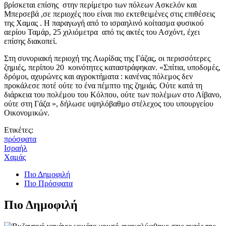
βρίσκεται επίσης στην περίμετρο των πόλεων Ασκελόν και
Μπερσεβά ,σε περιοχές που είναι πιο εκτεθειμένες στις επιθέσεις
της Χαμας . Η παραγωγή από το ισραηλινό κοίτασμα φυσικού
αερίου Ταμάρ, 25 χιλιόμετρα από τις ακτές του Ασχόντ, έχει
επίσης διακοπεί.
Στη συνοριακή περιοχή της Λωρίδας της Γάζας, οι περισσότερες
ζημιές, περίπου 20 κοινότητες καταστράφηκαν. «Σπίτια, υποδομές,
δρόμοι, αχυρώνες και αγροκτήματα : κανένας πόλεμος δεν
προκάλεσε ποτέ ούτε το ένα πέμπτο της ζημιάς. Ούτε κατά τη
διάρκεια του πολέμου του Κόλπου, ούτε των πολέμων στο Λίβανο,
ούτε στη Γάζα », δήλωσε υψηλόβαθμο στέλεχος του υπουργείου
Οικονομικών.
Ετικέτες:
πρόσφατα
Ισραήλ
Χαμάς
Πιο Δημοφιλή
Πιο Πρόσφατα
Πιο Δημοφιλή