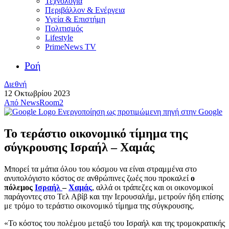
Τεχνολογία
Περιβάλλον & Ενέργεια
Υγεία & Επιστήμη
Πολιτισμός
Lifestyle
PrimeNews TV
Ροή
Διεθνή
12 Οκτωβρίου 2023
Από
NewsRoom2
Ενεργοποίηση ως προτιμώμενη πηγή στην Google
Το τεράστιο οικονομικό τίμημα της
σύγκρουσης Ισραήλ – Χαμάς
Μπορεί τα μάτια όλου του κόσμου να είναι στραμμένα στο
ανυπολόγιστο κόστος σε ανθρώπινες ζωές που προκαλεί
ο
πόλεμος
Ισραήλ
–
Χαμάς
, αλλά οι τράπεζες και οι οικονομικοί
παράγοντες στο Τελ Αβίβ και την Ιερουσαλήμ, μετρούν ήδη επίσης
με τρόμο το τεράστιο οικονομικό τίμημα της σύγκρουσης.
«Το κόστος του πολέμου μεταξύ του Ισραήλ και της τρομοκρατικής