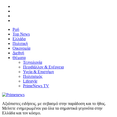
Ροή
Top News
Ελλάδα
Πολιτική
Οικονομία
Διεθνή
Θέματα
Τεχνολογία
Περιβάλλον & Ενέργεια
Υγεία & Επιστήμη
Πολιτισμός
Lifestyle
PrimeNews TV
Αξιόπιστες ειδήσεις, με σεβασμό στην παράδοση και το ήθος.
Μείνετε ενημερωμένοι για όλα τα σημαντικά γεγονότα στην
Ελλάδα και τον κόσμο.