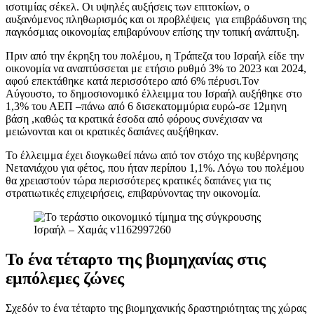
ισοτιμίας σέκελ. Οι υψηλές αυξήσεις των επιτοκίων, ο
αυξανόμενος πληθωρισμός και οι προβλέψεις για επιβράδυνση της
παγκόσμιας οικονομίας επιβαρύνουν επίσης την τοπική ανάπτυξη.
Πριν από την έκρηξη του πολέμου, η Τράπεζα του Ισραήλ είδε την
οικονομία να αναπτύσσεται με ετήσιο ρυθμό 3% το 2023 και 2024,
αφού επεκτάθηκε κατά περισσότερο από 6% πέρυσι.Τον
Αύγουστο, το δημοσιονομικό έλλειμμα του Ισραήλ αυξήθηκε στο
1,3% του ΑΕΠ –πάνω από 6 δισεκατομμύρια ευρώ-σε 12μηνη
βάση ,καθώς τα κρατικά έσοδα από φόρους συνέχισαν να
μειώνονται και οι κρατικές δαπάνες αυξήθηκαν.
Το έλλειμμα έχει διογκωθεί πάνω από τον στόχο της κυβέρνησης
Νετανιάχου για φέτος, που ήταν περίπου 1,1%. Λόγω του πολέμου
θα χρειαστούν τώρα περισσότερες κρατικές δαπάνες για τις
στρατιωτικές επιχειρήσεις, επιβαρύνοντας την οικονομία.
Το ένα τέταρτο της βιομηχανίας στις
εμπόλεμες ζώνες
Σχεδόν το ένα τέταρτο της βιομηχανικής δραστηριότητας της χώρας