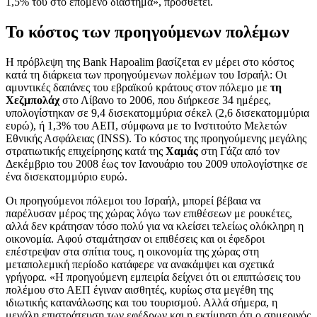
1,5% του στο επόμενο διάστημα», προσθέτει.
Το κόστος των προηγούμενων πολέμων
Η πρόβλεψη της Bank Hapoalim βασίζεται εν μέρει στο κόστος
κατά τη διάρκεια των προηγούμενων πολέμων του Ισραήλ: Οι
αμυντικές δαπάνες του εβραϊκού κράτους στον πόλεμο με
τη
Χεζμπολάχ
στο Λίβανο το 2006, που διήρκεσε 34 ημέρες,
υπολογίστηκαν σε 9,4 δισεκατομμύρια σέκελ (2,6 δισεκατομμύρια
ευρώ), ή 1,3% του ΑΕΠ, σύμφωνα με το Ινστιτούτο Μελετών
Εθνικής Ασφάλειας (INSS). Το κόστος της προηγούμενης μεγάλης
στρατιωτικής επιχείρησης κατά της
Χαμάς
στη Γάζα από τον
Δεκέμβριο του 2008 έως τον Ιανουάριο του 2009 υπολογίστηκε σε
ένα δισεκατομμύριο ευρώ.
Οι προηγούμενοι πόλεμοι του Ισραήλ, μπορεί βέβαια να
παρέλυσαν μέρος της χώρας λόγω των επιθέσεων με ρουκέτες,
αλλά δεν κράτησαν τόσο πολύ για να κλείσει τελείως ολόκληρη η
οικονομία. Αφού σταμάτησαν οι επιθέσεις και οι έφεδροι
επέστρεψαν στα σπίτια τους, η οικονομία της χώρας στη
μεταπολεμική περίοδο κατάφερε να ανακάμψει και σχετικά
γρήγορα. «Η προηγούμενη εμπειρία δείχνει ότι οι επιπτώσεις του
πολέμου στο ΑΕΠ έγιναν αισθητές, κυρίως στα μεγέθη της
ιδιωτικής κατανάλωσης και του τουρισμού. Αλλά σήμερα, η
μεγάλη επιστράτευση των εφέδρων και η εκτίμηση ότι ο σημερινός