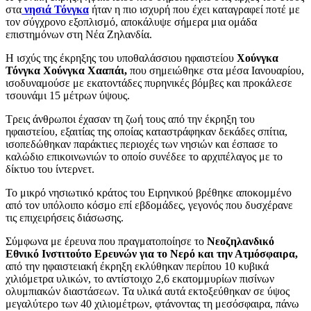
στα
νησιά Τόνγκα
ήταν η πιο ισχυρή που έχει καταγραφεί ποτέ με
τον σύγχρονο εξοπλισμό, αποκάλυψε σήμερα μια ομάδα
επιστημόνων στη Νέα Ζηλανδία.
Η ισχύς της έκρηξης του υποθαλάσσιου ηφαιστείου
Χούνγκα
Τόνγκα Χούνγκα Χααπάι,
που σημειώθηκε στα μέσα Ιανουαρίου,
ισοδυναμούσε με εκατοντάδες πυρηνικές βόμβες και προκάλεσε
τσουνάμι 15 μέτρων ύψους.
Τρεις άνθρωποι έχασαν τη ζωή τους από την έκρηξη του
ηφαιστείου, εξαιτίας της οποίας καταστράφηκαν δεκάδες σπίτια,
ισοπεδώθηκαν παράκτιες περιοχές των νησιών και έσπασε το
καλώδιο επικοινωνιών το οποίο συνέδεε το αρχιπέλαγος με το
δίκτυο του ίντερνετ.
Το μικρό νησιωτικό κράτος του Ειρηνικού βρέθηκε αποκομμένο
από τον υπόλοιπο κόσμο επί εβδομάδες, γεγονός που δυσχέρανε
τις επιχειρήσεις διάσωσης.
Σύμφωνα με έρευνα που πραγματοποίησε το
Νεοζηλανδικό
Εθνικό Ινστιτούτο Ερευνών για το Νερό και την Ατμόσφαιρα,
από την ηφαιστειακή έκρηξη εκλύθηκαν περίπου 10 κυβικά
χιλιόμετρα υλικών, το αντίστοιχο 2,6 εκατομμυρίων πισίνων
ολυμπιακών διαστάσεων. Τα υλικά αυτά εκτοξεύθηκαν σε ύψος
μεγαλύτερο των 40 χιλιομέτρων, φτάνοντας τη μεσόσφαιρα, πάνω