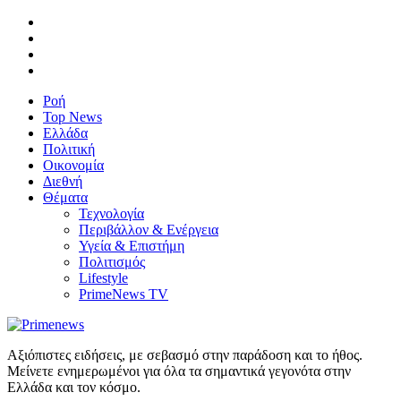
Ροή
Top News
Ελλάδα
Πολιτική
Οικονομία
Διεθνή
Θέματα
Τεχνολογία
Περιβάλλον & Ενέργεια
Υγεία & Επιστήμη
Πολιτισμός
Lifestyle
PrimeNews TV
Αξιόπιστες ειδήσεις, με σεβασμό στην παράδοση και το ήθος.
Μείνετε ενημερωμένοι για όλα τα σημαντικά γεγονότα στην
Ελλάδα και τον κόσμο.