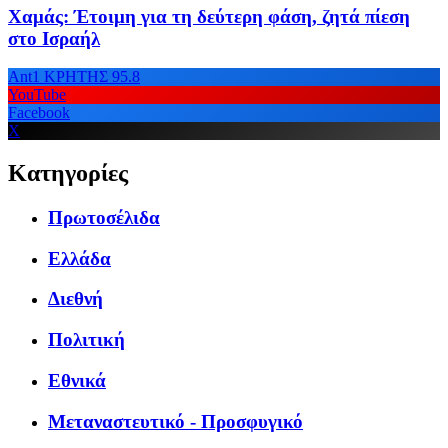
Χαμάς: Έτοιμη για τη δεύτερη φάση, ζητά πίεση
στο Ισραήλ
Ant1 ΚΡΗΤΗΣ 95.8
YouTube
Facebook
X
Κατηγορίες
Πρωτοσέλιδα
Ελλάδα
Διεθνή
Πολιτική
Εθνικά
Μεταναστευτικό - Προσφυγικό