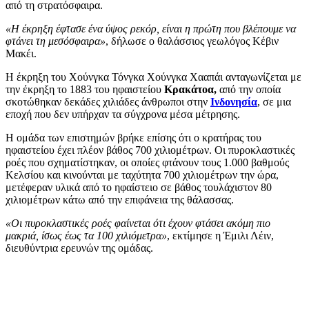
από τη στρατόσφαιρα.
«Η έκρηξη έφτασε ένα ύψος ρεκόρ, είναι η πρώτη που βλέπουμε να
φτάνει τη μεσόσφαιρα»
, δήλωσε ο θαλάσσιος γεωλόγος Κέβιν
Μακέι.
Η έκρηξη του Χούνγκα Τόνγκα Χούνγκα Χααπάι ανταγωνίζεται με
την έκρηξη το 1883 του ηφαιστείου
Κρακάτοα,
από την οποία
σκοτώθηκαν δεκάδες χιλιάδες άνθρωποι στην
Ινδονησία
, σε μια
εποχή που δεν υπήρχαν τα σύγχρονα μέσα μέτρησης.
Η ομάδα των επιστημών βρήκε επίσης ότι ο κρατήρας του
ηφαιστείου έχει πλέον βάθος 700 χιλιομέτρων. Οι πυροκλαστικές
ροές που σχηματίστηκαν, οι οποίες φτάνουν τους 1.000 βαθμούς
Κελσίου και κινούνται με ταχύτητα 700 χιλιομέτρων την ώρα,
μετέφεραν υλικά από το ηφαίστειο σε βάθος τουλάχιστον 80
χιλιομέτρων κάτω από την επιφάνεια της θάλασσας.
«Οι πυροκλαστικές ροές φαίνεται ότι έχουν φτάσει ακόμη πιο
μακριά, ίσως έως τα 100 χιλιόμετρα»
, εκτίμησε η Έμιλι Λέιν,
διευθύντρια ερευνών της ομάδας.