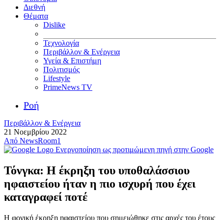
Διεθνή
Θέματα
Dislike
Τεχνολογία
Περιβάλλον & Ενέργεια
Υγεία & Επιστήμη
Πολιτισμός
Lifestyle
PrimeNews TV
Ροή
Περιβάλλον & Ενέργεια
21 Νοεμβρίου 2022
Από
NewsRoom1
Ενεργοποίηση ως προτιμώμενη πηγή στην Google
Τόνγκα: Η έκρηξη του υποθαλάσσιου
ηφαιστείου ήταν η πιο ισχυρή που έχει
καταγραφεί ποτέ
Η φονική έκρηξη ηφαιστείου που σημειώθηκε στις αρχές του έτους