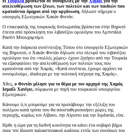
Η
Τουρκία
βρίσκεται σε συνομιλίες με την
Χαμάς
για την
απελευθέρωση των ξένων, των πολιτών και των παιδιών που
κρατούνται όμηροι από την οργάνωση
, δήλωσε σήμερα ο
υπουργός Εξωτερικών Χακάν Φιντάν.
Ο επικεφαλής της τουρκικής διπλωματίας βρίσκεται στην Βηρυτό
έπειτα από πρόσκληση του λιβανέζου ομολόγου του Αμπντάλα
Ρασίντ Μπουχαμπίμπ.
Κατά την διάρκεια συνέντευξης Τύπου στο υπουργείο Εξωτερικών
της Βηρυτού, ο Χακάν Φιντάν δήλωσε στο πλευρό του λιβανέζου
ομολόγου του ότι «πολλές χώρες» έχουν ζητήσει από την Τουρκία
να εξασφαλίσει την απελευθέρωση των πολιτών τους που
κρατούνται από την Χαμάς. «Κατά συνέπεια, έχουμε αρχίσει να
συνομιλούμε, ιδιαίτερα με την πολιτική πτέρυγα της Χαμάς».
Χθες,
ο Φιντάν μίλησε για το θέμα με τον αρχηγό της Χαμάς
Ισμαΐλ Χανίγιε,
σύμφωνα με πηγή του τουρκικού υπουργείου
Εξωτερικών.
Κάνουμε ό,τι μπορούμε για να προλάβουμε την εξέλιξη του
πολέμου κατά τρόπο που θα αποσταθεροποιήσει χώρες της
περιοχής, κυρίως τον Λίβανο, την Αίγυπτο και την Ιορδανία, είπε.
Ηρθε η ώρα για τη διεθνή κοινότητα να κάνει ένα σοβαρό βήμα
προς την ίδρυση παλαιστινιακού κράτους εντός των συνόρων του