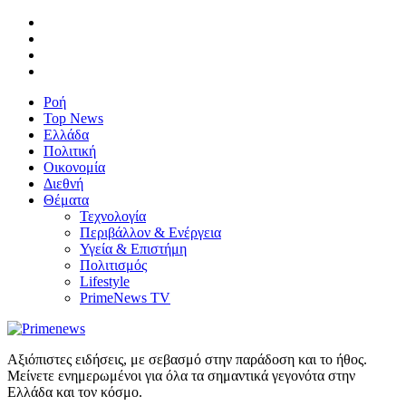
Ροή
Top News
Ελλάδα
Πολιτική
Οικονομία
Διεθνή
Θέματα
Τεχνολογία
Περιβάλλον & Ενέργεια
Υγεία & Επιστήμη
Πολιτισμός
Lifestyle
PrimeNews TV
Αξιόπιστες ειδήσεις, με σεβασμό στην παράδοση και το ήθος.
Μείνετε ενημερωμένοι για όλα τα σημαντικά γεγονότα στην
Ελλάδα και τον κόσμο.