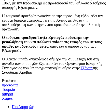
1967, με την Ιερουσαλήμ ως πρωτεύουσά του, δήλωσε ο τούρκος
υπουργός Εξωτερικών.
Η τουρκική προεδρία ανακοίνωσε την περασμένη εβδομάδα την
έναρξη διαπραγματεύσεων με την Χαμάς με στόχο την
απελευθέρωση των ομήρων που κρατούνται από την ισλαμική
οργάνωση.
Ο τούρκος πρόεδρος Ταγίπ Ερντογάν πρόσφερε την
μεσολάβησή του και πολλαπλασίασε τις επαφές του με τους
άραβες και δυτικούς ηγέτες
, όπως και ο υπουργός του των
Εξωτερικών.
Ο Χακάν Φιντάν ανακοίνωσε σήμερα την συμμετοχή του στη
σύνοδο των υπουργών Εξωτερικών του Οργανισμού Ισλαμικής
Συνεργασίας που θα πραγματοποιηθεί αύριο στην
Τζέντα
της
Σαουδικής Αραβίας.
Ετικέτες:
πρόσφατα
Τουρκία
όμηροι
Χαμάς
Πιο Δημοφιλή