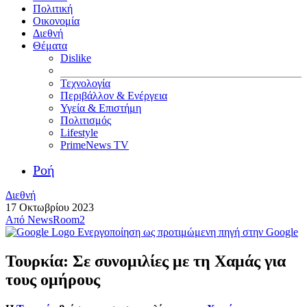
Πολιτική
Οικονομία
Διεθνή
Θέματα
Dislike
Τεχνολογία
Περιβάλλον & Ενέργεια
Υγεία & Επιστήμη
Πολιτισμός
Lifestyle
PrimeNews TV
Ροή
Διεθνή
17 Οκτωβρίου 2023
Από
NewsRoom2
Ενεργοποίηση ως προτιμώμενη πηγή στην Google
Τουρκία: Σε συνομιλίες με τη Χαμάς για
τους ομήρους