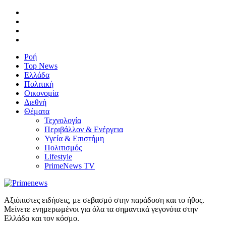
Ροή
Top News
Ελλάδα
Πολιτική
Οικονομία
Διεθνή
Θέματα
Τεχνολογία
Περιβάλλον & Ενέργεια
Υγεία & Επιστήμη
Πολιτισμός
Lifestyle
PrimeNews TV
Αξιόπιστες ειδήσεις, με σεβασμό στην παράδοση και το ήθος.
Μείνετε ενημερωμένοι για όλα τα σημαντικά γεγονότα στην
Ελλάδα και τον κόσμο.