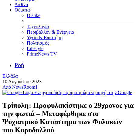
Διεθνή
Θέματα
Dislike
Τεχνολογία
Περιβάλλον & Ενέργεια
Υγεία & Επιστήμη
Πολιτισμός
Lifestyle
PrimeNews TV
Ροή
Ελλάδα
10 Αυγούστου 2023
Από
NewsRoom1
Ενεργοποίηση ως προτιμώμενη πηγή στην Google
Τρίπολη: Προφυλακίστηκε ο 29χρονος για
την φωτιά – Μεταφέρθηκε στο
Ψυχιατρικό Κατάστημα των Φυλακών
του Κορυδαλλού