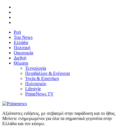
Ροή
Top News
Ελλάδα
Πολιτική
Οικονομία
Διεθνή
Θέματα
Τεχνολογία
Περιβάλλον & Ενέργεια
Υγεία & Επιστήμη
Πολιτισμός
Lifestyle
PrimeNews TV
Αξιόπιστες ειδήσεις, με σεβασμό στην παράδοση και το ήθος.
Μείνετε ενημερωμένοι για όλα τα σημαντικά γεγονότα στην
Ελλάδα και τον κόσμο.