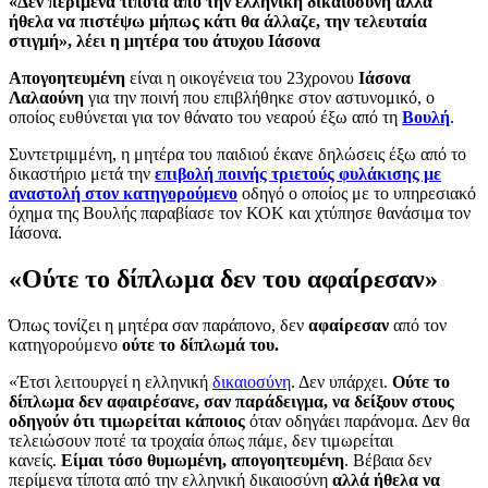
«Δεν περίμενα τίποτα από την ελληνική δικαιοσύνη αλλά
ήθελα να πιστέψω μήπως κάτι θα άλλαζε, την τελευταία
στιγμή», λέει η μητέρα του άτυχου Ιάσονα
Απογοητευμένη
είναι η οικογένεια του 23χρονου
Ιάσονα
Λαλαούνη
για την ποινή που επιβλήθηκε στον αστυνομικό, ο
οποίος ευθύνεται για τον θάνατο του νεαρού έξω από τη
Βουλή
.
Συντετριμμένη, η μητέρα του παιδιού έκανε δηλώσεις έξω από το
δικαστήριο μετά την
επιβολή ποινής τριετούς φυλάκισης με
αναστολή στον κατηγορούμενο
οδηγό ο οποίος με το υπηρεσιακό
όχημα της Βουλής παραβίασε τον ΚΟΚ και χτύπησε θανάσιμα τον
Ιάσονα.
«Ούτε το δίπλωμα δεν του αφαίρεσαν»
Όπως τονίζει η μητέρα σαν παράπονο, δεν
αφαίρεσαν
από τον
κατηγορούμενο
ούτε το δίπλωμά του.
«Έτσι λειτουργεί η ελληνική
δικαιοσύνη
. Δεν υπάρχει.
Ούτε το
δίπλωμα δεν αφαιρέσανε, σαν παράδειγμα, να δείξουν στους
οδηγούν ότι τιμωρείται κάποιος
όταν οδηγάει παράνομα. Δεν θα
τελειώσουν ποτέ τα τροχαία όπως πάμε, δεν τιμωρείται
κανείς.
Είμαι τόσο θυμωμένη, απογοητευμένη
. Βέβαια δεν
περίμενα τίποτα από την ελληνική δικαιοσύνη
αλλά ήθελα να