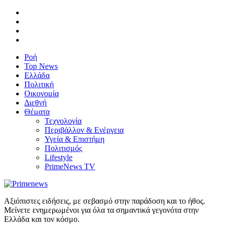
Ροή
Top News
Ελλάδα
Πολιτική
Οικονομία
Διεθνή
Θέματα
Τεχνολογία
Περιβάλλον & Ενέργεια
Υγεία & Επιστήμη
Πολιτισμός
Lifestyle
PrimeNews TV
Αξιόπιστες ειδήσεις, με σεβασμό στην παράδοση και το ήθος.
Μείνετε ενημερωμένοι για όλα τα σημαντικά γεγονότα στην
Ελλάδα και τον κόσμο.