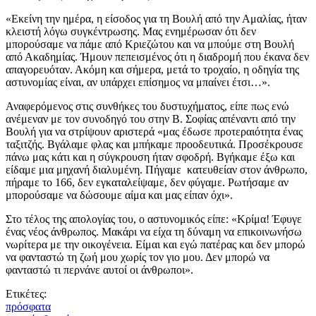
«Εκείνη την ημέρα, η είσοδος για τη Βουλή από την Αμαλίας, ήταν
κλειστή λόγω συγκέντρωσης. Μας ενημέρωσαν ότι δεν
μπορούσαμε να πάμε από Κριεζώτου και να μπούμε στη Βουλή
από Ακαδημίας. Ήμουν πεπεισμένος ότι η διαδρομή που έκανα δεν
απαγορευόταν. Ακόμη και σήμερα, μετά το τροχαίο, η οδηγία της
αστυνομίας είναι, αν υπάρχει επίσημος να μπαίνει έτσι…».
Αναφερόμενος στις συνθήκες του δυστυχήματος, είπε πως ενώ
ανέμεναν με τον συνοδηγό του στην Β. Σοφίας απέναντι από την
Βουλή για να στρίψουν αριστερά «μας έδωσε προτεραιότητα ένας
ταξιτζής. Βγάλαμε φλας και μπήκαμε προοδευτικά. Προσέκρουσε
πάνω μας κάτι και η σύγκρουση ήταν σφοδρή. Βγήκαμε έξω και
είδαμε μια μηχανή διαλυμένη. Πήγαμε κατευθείαν στον άνθρωπο,
πήραμε το 166, δεν εγκαταλείψαμε, δεν φύγαμε. Ρωτήσαμε αν
μπορούσαμε να δώσουμε αίμα και μας είπαν όχι».
Στο τέλος της απολογίας του, ο αστυνομικός είπε: «Κρίμα! Έφυγε
ένας νέος άνθρωπος. Μακάρι να είχα τη δύναμη να επικοινωνήσω
νωρίτερα με την οικογένεια. Είμαι και εγώ πατέρας και δεν μπορώ
να φανταστώ τη ζωή μου χωρίς τον γιο μου. Δεν μπορώ να
φανταστώ τι περνάνε αυτοί οι άνθρωποι».
Ετικέτες:
πρόσφατα