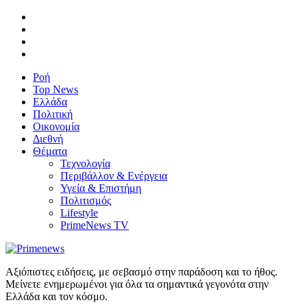
Ροή
Top News
Ελλάδα
Πολιτική
Οικονομία
Διεθνή
Θέματα
Τεχνολογία
Περιβάλλον & Ενέργεια
Υγεία & Επιστήμη
Πολιτισμός
Lifestyle
PrimeNews TV
Αξιόπιστες ειδήσεις, με σεβασμό στην παράδοση και το ήθος.
Μείνετε ενημερωμένοι για όλα τα σημαντικά γεγονότα στην
Ελλάδα και τον κόσμο.