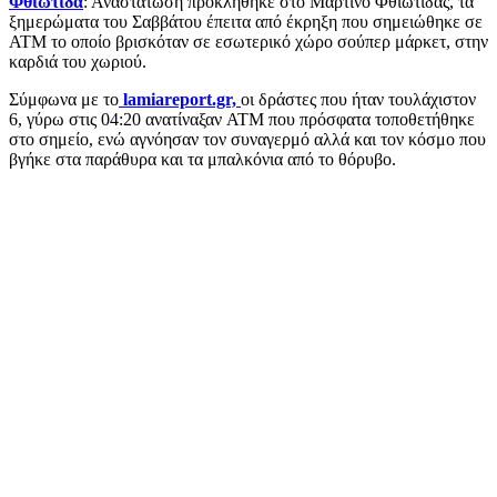
Φθιώτιδα
: Αναστάτωση προκλήθηκε στο Μαρτίνο Φθιώτιδας, τα
ξημερώματα του Σαββάτου έπειτα από έκρηξη που σημειώθηκε σε
ΑΤΜ το οποίο βρισκόταν σε εσωτερικό χώρο σούπερ μάρκετ, στην
καρδιά του χωριού.
Σύμφωνα με το
lamiareport.gr,
οι δράστες που ήταν τουλάχιστον
6, γύρω στις 04:20 ανατίναξαν ATM που πρόσφατα τοποθετήθηκε
στο σημείο, ενώ αγνόησαν τον συναγερμό αλλά και τον κόσμο που
βγήκε στα παράθυρα και τα μπαλκόνια από το θόρυβο.