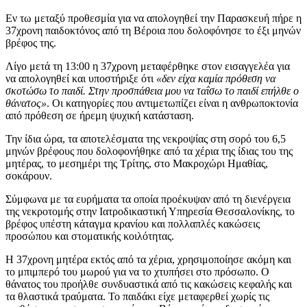
Εν τω μεταξύ προθεσμία για να απολογηθεί την Παρασκευή πήρε η
37χρονη παιδοκτόνος από τη Βέροια που δολοφόνησε το έξι μηνών
βρέφος της.
Λίγο μετά τη 13:00 η 37χρονη μεταφέρθηκε στον εισαγγελέα για
να απολογηθεί και υποστήριξε ότι
«δεν είχα καμία πρόθεση να
σκοτώσω το παιδί. Στην προσπάθεια μου να ταΐσω το παιδί επήλθε ο
θάνατος»
. Οι κατηγορίες που αντιμετωπίζει είναι η ανθρωποκτονία
από πρόθεση σε ήρεμη ψυχική κατάσταση.
Την ίδια ώρα, τα αποτελέσματα της νεκροψίας στη σορό του 6,5
μηνών βρέφους που δολοφονήθηκε από τα χέρια της ίδιας του της
μητέρας, το μεσημέρι της Τρίτης, στο Μακροχώρι Ημαθίας,
σοκάρουν.
Σύμφωνα με τα ευρήματα τα οποία προέκυψαν από τη διενέργεια
της νεκροτομής στην Ιατροδικαστική Υπηρεσία Θεσσαλονίκης, το
βρέφος υπέστη κάταγμα κρανίου και πολλαπλές κακώσεις
προσώπου και στοματικής κοιλότητας.
H 37χρονη μητέρα εκτός από τα χέρια, χρησιμοποίησε ακόμη και
το μπιμπερό του μωρού για να το χτυπήσει στο πρόσωπο. Ο
θάνατος του προήλθε συνδυαστικά από τις κακώσεις κεφαλής και
τα θλαστικά τραύματα. Το παιδάκι είχε μεταφερθεί χωρίς τις