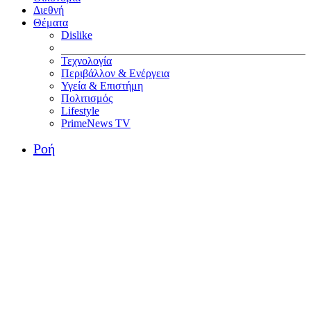
Διεθνή
Θέματα
Dislike
Τεχνολογία
Περιβάλλον & Ενέργεια
Υγεία & Επιστήμη
Πολιτισμός
Lifestyle
PrimeNews TV
Ροή