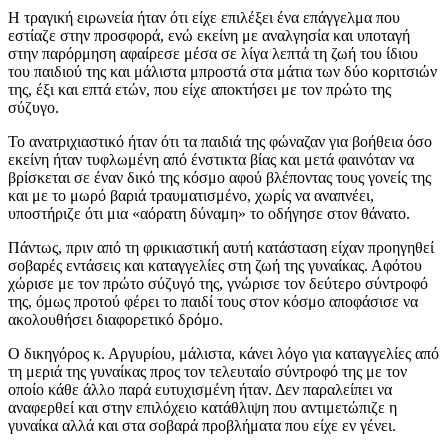
Η τραγική ειρωνεία ήταν ότι είχε επιλέξει ένα επάγγελμα που
εστίαζε στην προσφορά, ενώ εκείνη με αναλγησία και υποταγή
στην παρόρμηση αφαίρεσε μέσα σε λίγα λεπτά τη ζωή του ίδιου
του παιδιού της και μάλιστα μπροστά στα μάτια των δύο κοριτσιών
της, έξι και επτά ετών, που είχε αποκτήσει με τον πρώτο της
σύζυγο.
Το ανατριχιαστικό ήταν ότι τα παιδιά της φώναζαν για βοήθεια όσο
εκείνη ήταν τυφλωμένη από ένστικτα βίας και μετά φαινόταν να
βρίσκεται σε έναν δικό της κόσμο αφού βλέποντας τους γονείς της
και με το μωρό βαριά τραυματισμένο, χωρίς να αναπνέει,
υποστήριζε ότι μια «αόρατη δύναμη» το οδήγησε στον θάνατο.
Πάντως, πριν από τη φρικιαστική αυτή κατάσταση είχαν προηγηθεί
σοβαρές εντάσεις και καταγγελίες στη ζωή της γυναίκας. Αφότου
χώρισε με τον πρώτο σύζυγό της, γνώρισε τον δεύτερο σύντροφό
της, όμως προτού φέρει το παιδί τους στον κόσμο αποφάσισε να
ακολουθήσει διαφορετικό δρόμο.
Ο δικηγόρος κ. Αργυρίου, μάλιστα, κάνει λόγο για καταγγελίες από
τη μεριά της γυναίκας προς τον τελευταίο σύντροφό της με τον
οποίο κάθε άλλο παρά ευτυχισμένη ήταν. Δεν παραλείπει να
αναφερθεί και στην επιλόχειο κατάθλιψη που αντιμετώπιζε η
γυναίκα αλλά και στα σοβαρά προβλήματα που είχε εν γένει.