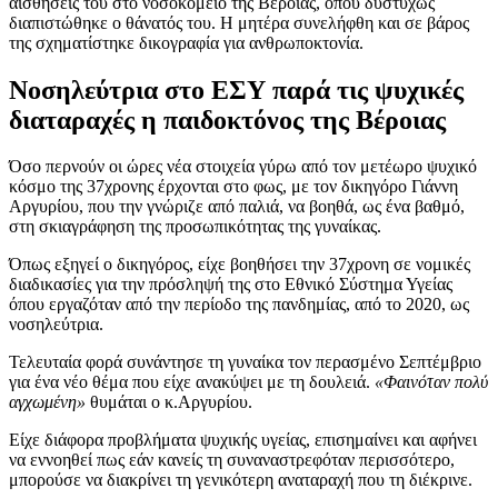
αισθήσεις του στο νοσοκομείο της Βέροιας, όπου δυστυχώς
διαπιστώθηκε ο θάνατός του. Η μητέρα συνελήφθη και σε βάρος
της σχηματίστηκε δικογραφία για ανθρωποκτονία.
Νοσηλεύτρια στο ΕΣΥ παρά τις ψυχικές
διαταραχές η παιδοκτόνος της Βέροιας
Όσο περνούν οι ώρες νέα στοιχεία γύρω από τον μετέωρο ψυχικό
κόσμο της 37χρονης έρχονται στο φως, με τον δικηγόρο Γιάννη
Αργυρίου, που την γνώριζε από παλιά, να βοηθά, ως ένα βαθμό,
στη σκιαγράφηση της προσωπικότητας της γυναίκας.
Όπως εξηγεί ο δικηγόρος, είχε βοηθήσει την 37χρονη σε νομικές
διαδικασίες για την πρόσληψή της στο Εθνικό Σύστημα Υγείας
όπου εργαζόταν από την περίοδο της πανδημίας, από το 2020, ως
νοσηλεύτρια.
Τελευταία φορά συνάντησε τη γυναίκα τον περασμένο Σεπτέμβριο
για ένα νέο θέμα που είχε ανακύψει με τη δουλειά.
«Φαινόταν πολύ
αγχωμένη»
θυμάται ο κ.Αργυρίου.
Είχε διάφορα προβλήματα ψυχικής υγείας, επισημαίνει και αφήνει
να εννοηθεί πως εάν κανείς τη συναναστρεφόταν περισσότερο,
μπορούσε να διακρίνει τη γενικότερη αναταραχή που τη διέκρινε.