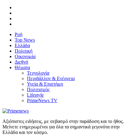
Ροή
Top News
Ελλάδα
Πολιτική
Οικονομία
Διεθνή
Θέματα
Τεχνολογία
Περιβάλλον & Ενέργεια
Υγεία & Επιστήμη
Πολιτισμός
Lifestyle
PrimeNews TV
Αξιόπιστες ειδήσεις, με σεβασμό στην παράδοση και το ήθος.
Μείνετε ενημερωμένοι για όλα τα σημαντικά γεγονότα στην
Ελλάδα και τον κόσμο.