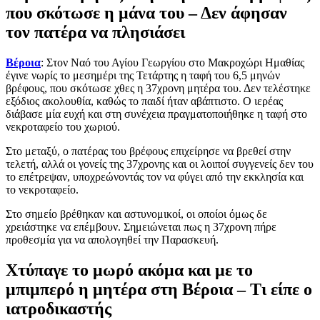
που σκότωσε η μάνα του – Δεν άφησαν
τον πατέρα να πλησιάσει
Βέροια
: Στον Ναό του Αγίου Γεωργίου στο Μακροχώρι Ημαθίας
έγινε νωρίς το μεσημέρι της Τετάρτης η ταφή του 6,5 μηνών
βρέφους, που σκότωσε χθες η 37χρονη μητέρα του. Δεν τελέστηκε
εξόδιος ακολουθία, καθώς το παιδί ήταν αβάπτιστο. Ο ιερέας
διάβασε μία ευχή και στη συνέχεια πραγματοποιήθηκε η ταφή στο
νεκροταφείο του χωριού.
Στο μεταξύ, ο πατέρας του βρέφους επιχείρησε να βρεθεί στην
τελετή, αλλά οι γονείς της 37χρονης και οι λοιποί συγγενείς δεν του
το επέτρεψαν, υποχρεώνοντάς τον να φύγει από την εκκλησία και
το νεκροταφείο.
Στο σημείο βρέθηκαν και αστυνομικοί, οι οποίοι όμως δε
χρειάστηκε να επέμβουν. Σημειώνεται πως η 37χρονη πήρε
προθεσμία για να απολογηθεί την Παρασκευή.
Χτύπαγε το μωρό ακόμα και με το
μπιμπερό η μητέρα στη Βέροια – Τι είπε ο
ιατροδικαστής