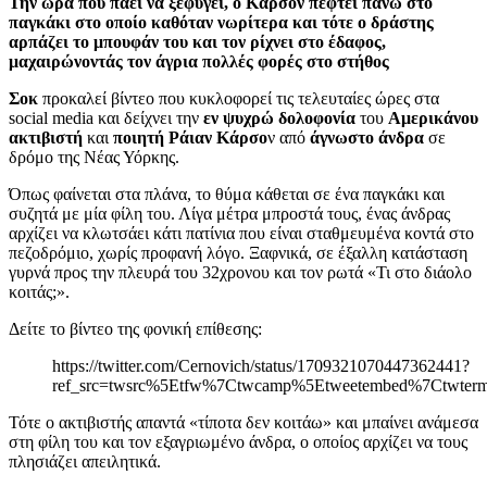
Την ώρα που πάει να ξεφύγει, ο Κάρσον πέφτει πάνω στο
παγκάκι στο οποίο καθόταν νωρίτερα και τότε ο δράστης
αρπάζει το μπουφάν του και τον ρίχνει στο έδαφος,
μαχαιρώνοντάς τον άγρια πολλές φορές στο στήθος
Σοκ
προκαλεί βίντεο που κυκλοφορεί τις τελευταίες ώρες στα
social media και δείχνει την
εν ψυχρώ δολοφονία
του
Αμερικάνου
ακτιβιστή
και
ποιητή
Ράιαν Κάρσο
ν από
άγνωστο άνδρα
σε
δρόμο της Νέας Υόρκης.
Όπως φαίνεται στα πλάνα, το θύμα κάθεται σε ένα παγκάκι και
συζητά με μία φίλη του. Λίγα μέτρα μπροστά τους, ένας άνδρας
αρχίζει να κλωτσάει κάτι πατίνια που είναι σταθμευμένα κοντά στο
πεζοδρόμιο, χωρίς προφανή λόγο. Ξαφνικά, σε έξαλλη κατάσταση
γυρνά προς την πλευρά του 32χρονου και τον ρωτά «Τι στο διάολο
κοιτάς;».
Δείτε το βίντεο της φονική επίθεσης:
https://twitter.com/Cernovich/status/1709321070447362441?
ref_src=twsrc%5Etfw%7Ctwcamp%5Etweetembed%7Ctwte
Τότε ο ακτιβιστής απαντά «τίποτα δεν κοιτάω» και μπαίνει ανάμεσα
στη φίλη του και τον εξαγριωμένο άνδρα, ο οποίος αρχίζει να τους
πλησιάζει απειλητικά.