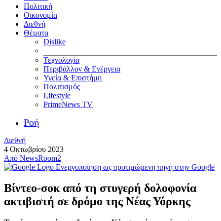
Πολιτική
Οικονομία
Διεθνή
Θέματα
Dislike
Τεχνολογία
Περιβάλλον & Ενέργεια
Υγεία & Επιστήμη
Πολιτισμός
Lifestyle
PrimeNews TV
Ροή
Διεθνή
4 Οκτωβρίου 2023
Από
NewsRoom2
Ενεργοποίηση ως προτιμώμενη πηγή στην Google
Βίντεο-σοκ από τη στυγερή δολοφονία
ακτιβιστή σε δρόμο της Νέας Υόρκης