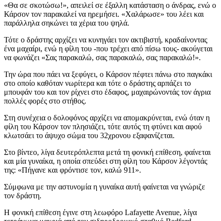
«Θα σε σκοτώσω!», απειλεί σε έξαλλη κατάσταση ο άνδρας, ενώ ο
Κάρσον τον παρακαλεί να ηρεμήσει. «Χαλάρωσε» του λέει και
παράλληλα σηκώνει τα χέρια του ψηλά.
Τότε ο δράστης αρχίζει να κυνηγάει τον ακτιβιστή, κραδαίνοντας
ένα μαχαίρι, ενώ η φίλη του -που τρέχει από πίσω τους- ακούγεται
να φωνάζει «Σας παρακαλώ, σας παρακαλώ, σας παρακαλώ!».
Την ώρα που πάει να ξεφύγει, ο Κάρσον πέφτει πάνω στο παγκάκι
στο οποίο καθόταν νωρίτερα και τότε ο δράστης αρπάζει το
μπουφάν του και τον ρίχνει στο έδαφος, μαχαιρώνοντάς τον άγρια
πολλές φορές στο στήθος.
Στη συνέχεια ο δολοφόνος αρχίζει να απομακρύνεται, ενώ όταν η
φίλη του Κάρσον τον πλησιάζει, τότε αυτός τη φτύνει και αφού
κλωτσάει το άψυχο σώμα του 32χρονου εξαφανίζεται.
Στο βίντεο, λίγα δευτερόπλεπτα μετά τη φονική επίθεση, φαίνεται
και μία γυναίκα, η οποία σπεύδει στη φίλη του Κάρσον λέγοντάς
της: «Πήγανε και φρόντισε τον, καλώ 911».
Σύμφωνα με την αστυνομία η γυναίκα αυτή φαίνεται να γνώριζε
τον δράστη.
Η φονική επίθεση έγινε στη λεωφόρο Lafayette Avenue, λίγα