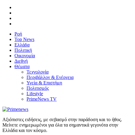
Ροή
Top News
Ελλάδα
Πολιτική
Οικονομία
Διεθνή
Θέματα
Τεχνολογία
Περιβάλλον & Ενέργεια
Υγεία & Επιστήμη
Πολιτισμός
Lifestyle
PrimeNews TV
Αξιόπιστες ειδήσεις, με σεβασμό στην παράδοση και το ήθος.
Μείνετε ενημερωμένοι για όλα τα σημαντικά γεγονότα στην
Ελλάδα και τον κόσμο.