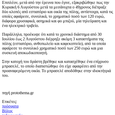
Επιπλέον, μετά από την έρευνα που έγινε, εξακριβώθηκε πως την
Κυριακή 6 Αυγούστου μετά τα μεσάνυχτα ο 49χρονος διέπραξε
δύο κλοπές από εστιατόριο και οικία της πόλης, αντίστοιχα, κατά τις
οποίες αφαίρεσε, συνολικά, το χρηματικό ποσό των 120 ευρώ,
διάφορα χρυσαφικά, ασημικά και φο μπιζού, μία τηλεόραση και
ένα ηλεκτρικό τριβείο.
Παράλληλα, προέκυψε ότι κατά το χρονικό διάστημα από 30
Ιουλίου έως 2 Αυγούστου διέρρηξε ακόμη 3 καταστήματα της
πόλης (εστιατόριο, ανθοπωλείο και καφεκοπτείο), από τα οποία
αφαίρεσε το συνολικό χρηματικό ποσό των 250 ευρώ και μια
συσκευή αποκωδικοποιητή.
Στην κατοχή του δράστη βρέθηκε και κατασχέθηκε ένα επίχρυσο
μπρασελέ, το οποίο διαπιστώθηκε ότι είχε αφαιρέσει από την
προαναφερόμενη οικία. Το μπρασελέ αποδόθηκε στην ιδιοκτήτριά
του.
πηγή protothema.gr
Ετικέτες:
πρόσφατα
Βόλος