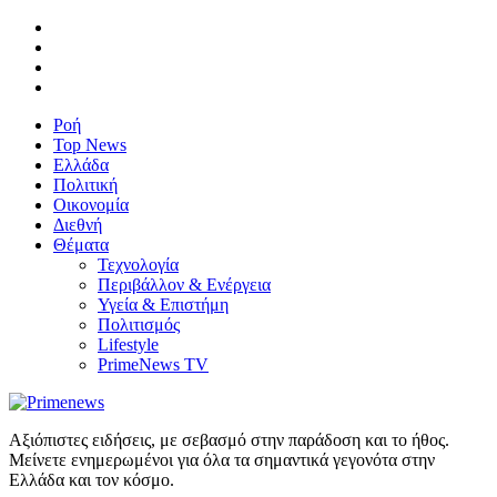
Ροή
Top News
Ελλάδα
Πολιτική
Οικονομία
Διεθνή
Θέματα
Τεχνολογία
Περιβάλλον & Ενέργεια
Υγεία & Επιστήμη
Πολιτισμός
Lifestyle
PrimeNews TV
Αξιόπιστες ειδήσεις, με σεβασμό στην παράδοση και το ήθος.
Μείνετε ενημερωμένοι για όλα τα σημαντικά γεγονότα στην
Ελλάδα και τον κόσμο.