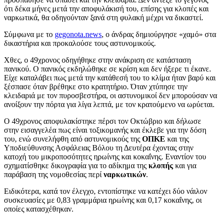
ότι δέκα μήνες μετά την αποφυλάκισή του, επίσης για κλοπές και
ναρκωτικά, θα οδηγούνταν ξανά στη φυλακή μέχρι να δικαστεί.
Σύμφωνα με το
gegonota.news
, ο άνδρας δημιούργησε «χαμό» στα
δικαστήρια και προκαλούσε τους αστυνομικούς.
Χθες, ο 49χρονος οδηγήθηκε στην ανάκριση σε κατάσταση
πανικού. Ο πανικός εκδηλώθηκε σε κρίση και δεν ήξερε τι έκανε.
Είχε καταλάβει πως μετά την κατάθεσή του το κλίμα ήταν βαρύ και
ξέσπασε όταν βρέθηκε στο κρατητήριο. Όταν χτύπησε την
κλειδαριά με τον πυροσβεστήρα, οι αστυνομικοί δεν μπορούσαν να
ανοίξουν την πόρτα για λίγα λεπτά, με τον κρατούμενο να ωρύεται.
Ο 49χρονος αποφυλακίστηκε πέρσι τον Οκτώβριο και δήλωσε
στην εισαγγελέα πως είναι τοξικομανής και έκλεβε για την δόση
του, ενώ συνελήφθη από αστυνομικούς της
ΟΠΚΕ
και της
Υποδιεύθυνσης Ασφάλειας Βόλου τη Δευτέρα έχοντας στην
κατοχή του μικροποσότητες ηρωίνης και κοκαΐνης. Εναντίον του
σχηματίσθηκε δικογραφία για το αδίκημα της
κλοπής
και για
παράβαση της νομοθεσίας περί
ναρκωτικών
.
Ειδικότερα, κατά τον έλεγχο, εντοπίστηκε να κατέχει δύο νάιλον
συσκευασίες με 0,83 γραμμάρια ηρωίνης και 0,17 κοκαΐνης, οι
οποίες κατασχέθηκαν.