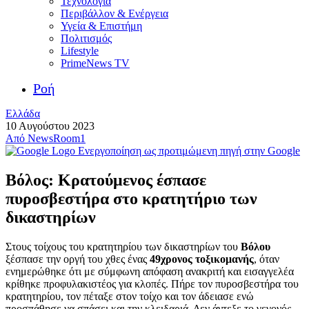
Τεχνολογία
Περιβάλλον & Ενέργεια
Υγεία & Επιστήμη
Πολιτισμός
Lifestyle
PrimeNews TV
Ροή
Ελλάδα
10 Αυγούστου 2023
Από
NewsRoom1
Ενεργοποίηση ως προτιμώμενη πηγή στην Google
Βόλος: Κρατούμενος έσπασε
πυροσβεστήρα στο κρατητήριο των
δικαστηρίων
Στους τοίχους του κρατητηρίου των δικαστηρίων του
Βόλου
ξέσπασε την οργή του χθες ένας
49χρονος τοξικομανής
, όταν
ενημερώθηκε ότι με σύμφωνη απόφαση ανακριτή και εισαγγελέα
κρίθηκε προφυλακιστέος για κλοπές. Πήρε τον πυροσβεστήρα του
κρατητηρίου, τον πέταξε στον τοίχο και τον άδειασε ενώ
προσπάθησε να σπάσει και την κλειδαριά. Δεν άντεξε το γεγονός