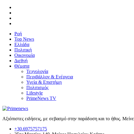
Ροή
Top News
Ελλάδα
Πολιτική
Οικονομία
Διεθνή
Θέματα
Τεχνολογία
Περιβάλλον & Ενέργεια
Υγεία & Επιστήμη
Πολιτισμός
Lifestyle
PrimeNews TV
Αξιόπιστες ειδήσεις, με σεβασμό στην παράδοση και το ήθος. Μείν
+30.6975757175