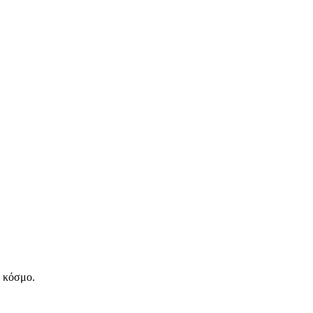
ν κόσμο.