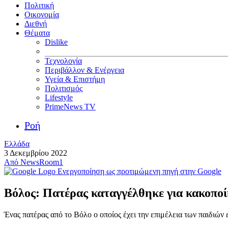
Πολιτική
Οικονομία
Διεθνή
Θέματα
Dislike
Τεχνολογία
Περιβάλλον & Ενέργεια
Υγεία & Επιστήμη
Πολιτισμός
Lifestyle
PrimeNews TV
Ροή
Ελλάδα
3 Δεκεμβρίου 2022
Από
NewsRoom1
Ενεργοποίηση ως προτιμώμενη πηγή στην Google
Βόλος: Πατέρας καταγγέλθηκε για κακοποί
Ένας πατέρας από το Βόλο ο οποίος έχει την επιμέλεια των παιδιών 