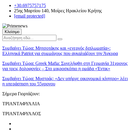
+30.6975757175
25ης Μαρτίου 140, Μοίρες Ηρακλείου Κρήτης
[email protected]
Κλείσιμο
Συμβαίνει Τώρα:
Μητσοτάκης και «ενεργός διπλωματία»:
Ελληνικά Patriot για συμμάχους που αγκαλιάζουν την Άγκυρα
Συμβαίνει Τώρα:
Greek Mafia: Συνελήφθη στη Γερμανία 31χρονος
για τρεις δολοφονίες – Στο μικροσκόπιο η ομάδα «Έντικ»
Συμβαίνει Τώρα:
Μυστράς: «Δεν υπήρχε οικονομικό κίνητρο» λέει
η υπεράσπιση του 55χρονου
Σήμερα Γιορτάζουν:
ΤΡΙΑΝΤΑΦΥΛΛΙΑ
ΤΡΙΑΝΤΑΦΥΛΛΟΣ