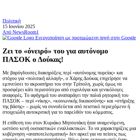
Πολιτική
15 Ιουνίου 2025
Από
NewsRoom1
Ενεργοποίηση ως προτιμώμενη πηγή στην Google
Ζει το «όνειρό» του για αυτόνομο
ΠΑΣΟΚ ο Δούκας!
Με βαρύγδουπες διακηρύξεις περί «αυτόνομης πορείας» και
στόχου για «πολιτική αλλαγή», ο Χάρης Δούκας επιχείρησε να
εμπνεύσει το ακροατήριο του στην Τρίπολη, χωρίς όμως να
προσφέρει κάτι περισσότερο από ευχολόγια και γενικόλογες
αναφορές. Το αφήγημά του αναπαράγει την παλιά ρητορική του
ΠΑΣΟΚ – περί «νίκης», «κοινωνικής δικαιοσύνης» και «στήριξης
της βάσης» – χωρίς να συνοδεύεται από πειστικό περιεχόμενο ή
στοιχειώδη αυτοκριτική για το παρελθόν του κόμματος.
Η επίθεση του στον Κυριάκο Μητσοτάκη ήταν αναμενόμενη,
ωστόσο κενή ουσιαστικών εναλλακτικών. Το να χαρακτηρίζεις μια
κυβέρνηση «αναποτελεσματική» δεν αρκεί για να πείσεις πως
μπορείς να την αντικαταστήσεις. Ιδίως όταν εκπροσωπείς έναν