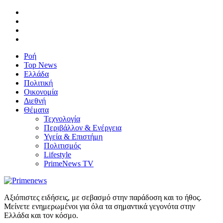
Ροή
Top News
Ελλάδα
Πολιτική
Οικονομία
Διεθνή
Θέματα
Τεχνολογία
Περιβάλλον & Ενέργεια
Υγεία & Επιστήμη
Πολιτισμός
Lifestyle
PrimeNews TV
Αξιόπιστες ειδήσεις, με σεβασμό στην παράδοση και το ήθος.
Μείνετε ενημερωμένοι για όλα τα σημαντικά γεγονότα στην
Ελλάδα και τον κόσμο.