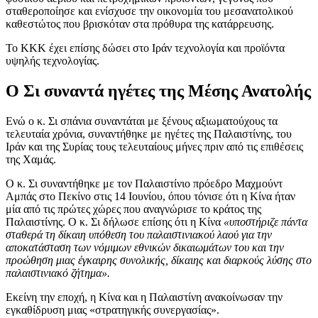
σταθεροποίησε και ενίσχυσε την οικονομία του μεσανατολικού
καθεστώτος που βρισκόταν στα πρόθυρα της κατάρρευσης.
Το ΚΚΚ έχει επίσης δώσει στο Ιράν τεχνολογία και προϊόντα
υψηλής τεχνολογίας.
Ο Σι συναντά ηγέτες της Μέσης Ανατολής
Ενώ ο κ. Σι σπάνια συναντάται με ξένους αξιωματούχους τα
τελευταία χρόνια, συναντήθηκε με ηγέτες της Παλαιστίνης, του
Ιράν και της Συρίας τους τελευταίους μήνες πριν από τις επιθέσεις
της Χαμάς.
Ο κ. Σι συναντήθηκε με τον Παλαιστίνιο πρόεδρο Μαχμούντ
Αμπάς στο Πεκίνο στις 14 Ιουνίου, όπου τόνισε ότι η Κίνα ήταν
μία από τις πρώτες χώρες που αναγνώρισε το κράτος της
Παλαιστίνης. Ο κ. Σι δήλωσε επίσης ότι η Κίνα
«υποστήριζε πάντα
σταθερά τη δίκαιη υπόθεση του παλαιστινιακού λαού για την
αποκατάσταση των νόμιμων εθνικών δικαιωμάτων του και την
προώθηση μιας έγκαιρης συνολικής, δίκαιης και διαρκούς λύσης στο
παλαιστινιακό ζήτημα».
Εκείνη την εποχή, η Κίνα και η Παλαιστίνη ανακοίνωσαν την
εγκαθίδρυση μιας «στρατηγικής συνεργασίας».