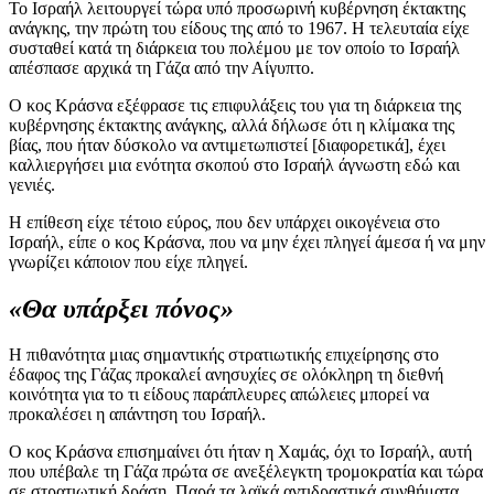
Το Ισραήλ λειτουργεί τώρα υπό προσωρινή κυβέρνηση έκτακτης
ανάγκης, την πρώτη του είδους της από το 1967. Η τελευταία είχε
συσταθεί κατά τη διάρκεια του πολέμου με τον οποίο το Ισραήλ
απέσπασε αρχικά τη Γάζα από την Αίγυπτο.
Ο κος Κράσνα εξέφρασε τις επιφυλάξεις του για τη διάρκεια της
κυβέρνησης έκτακτης ανάγκης, αλλά δήλωσε ότι η κλίμακα της
βίας, που ήταν δύσκολο να αντιμετωπιστεί [διαφορετικά], έχει
καλλιεργήσει μια ενότητα σκοπού στο Ισραήλ άγνωστη εδώ και
γενιές.
Η επίθεση είχε τέτοιο εύρος, που δεν υπάρχει οικογένεια στο
Ισραήλ, είπε ο κος Κράσνα, που να μην έχει πληγεί άμεσα ή να μην
γνωρίζει κάποιον που είχε πληγεί.
«Θα υπάρξει πόνος»
Η πιθανότητα μιας σημαντικής στρατιωτικής επιχείρησης στο
έδαφος της Γάζας προκαλεί ανησυχίες σε ολόκληρη τη διεθνή
κοινότητα για το τι είδους παράπλευρες απώλειες μπορεί να
προκαλέσει η απάντηση του Ισραήλ.
Ο κος Κράσνα επισημαίνει ότι ήταν η Χαμάς, όχι το Ισραήλ, αυτή
που υπέβαλε τη Γάζα πρώτα σε ανεξέλεγκτη τρομοκρατία και τώρα
σε στρατιωτική δράση. Παρά τα λαϊκά αντιδραστικά συνθήματα