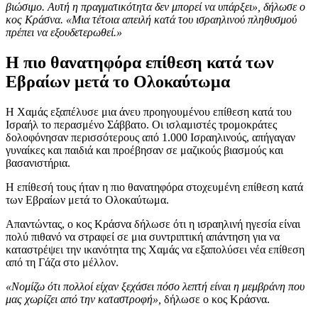
βιώσιμο. Αυτή η πραγματικότητα δεν μπορεί να υπάρξει», δήλωσε ο
κος Κράσνα. «Μια τέτοια απειλή κατά του ισραηλινού πληθυσμού
πρέπει να εξουδετερωθεί.»
Η πιο θανατηφόρα επίθεση κατά των
Εβραίων μετά το Ολοκαύτωμα
Η Χαμάς εξαπέλυσε μια άνευ προηγουμένου επίθεση κατά του
Ισραήλ το περασμένο Σάββατο. Οι ισλαμιστές τρομοκράτες
δολοφόνησαν περισσότερους από 1.000 Ισραηλινούς, απήγαγαν
γυναίκες και παιδιά και προέβησαν σε μαζικούς βιασμούς και
βασανιστήρια.
Η επίθεσή τους ήταν η πιο θανατηφόρα στοχευμένη επίθεση κατά
των Εβραίων μετά το Ολοκαύτωμα.
Απαντώντας, ο κος Κράσνα δήλωσε ότι η ισραηλινή ηγεσία είναι
πολύ πιθανό να στραφεί σε μια συντριπτική απάντηση για να
καταστρέψει την ικανότητα της Χαμάς να εξαπολύσει νέα επίθεση
από τη Γάζα στο μέλλον.
«Νομίζω ότι πολλοί είχαν ξεχάσει πόσο λεπτή είναι η μεμβράνη που
μας χωρίζει από την καταστροφή»,
δήλωσε ο κος Κράσνα.