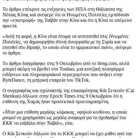
Το άρθρο επέκρινε τις ενέργειες των ΗΠΑ στη Θάλασσα της
Νότιας Κίνας και ανέφερε ότι οι Ηνωμένες Πολιτείες εμπόδισαν
την «επιστροφή» της Ταϊβάν στην Κίνα και ότι η Κίνα το υπέμεινε
αρκετά.
«Αυτή τη φορά, η Κίνα είναι έτοιμη να αντεπιτεθεί στις Ηνωμένες
Πολιτείες, να δημιουργήσει στενή συνεργασία με τη Συρία και να
επιτεθεί στο Ισραήλ, το οποίο είναι το αμερικανικό πιόνι»,
ανέφερε
το άρθρο.
Το άρθρο διαγράφηκε στις 9 Οκτωβρίου από το ifeng.com, αλλά
μπορεί ακόμη να βρεθεί στο Toutiao, μια κινεζική πλατφόρμα
ειδήσεων και πληροφοριακού περιεχομένου που ανήκει στην
ByteDance, τη μητρική εταιρεία του TikTok.
Ο συγγραφέας και σχολιαστής της επικαιρότητας Κάι Σενκούν (Cai
Shenkun) δήλωσε στην Epoch Times στις 9 Οκτωβρίου ότι η
επίθεση της Χαμάς ήταν προσεκτικά προετοιμασμένη.
«Ήταν μια επίθεση μεγάλης κλίμακας, υψηλού κινδύνου, η οποία
μπορεί να χρησιμεύσει ως μεγάλη αναφορά για το σχεδιασμό του
ΚΚΚ να εισβάλει στην Ταϊβάν»
, είπε.
Ο Κάι Σενκούν δήλωσε ότι το ΚΚΚ μπορεί να έχει μάθει από την