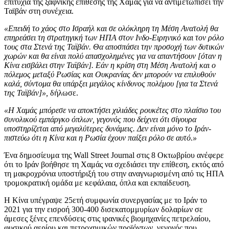
επιτυχία της ξαφνικής επίθεσης της Χαμάς για να αντιμετωπίσει την
Ταϊβάν στη συνέχεια.
«Επειδή το χάος στο Ισραήλ και σε ολόκληρη τη Μέση Ανατολή θα
επηρεάσει τη στρατηγική των ΗΠΑ στον Ινδο-Ειρηνικό και τον ρόλο
τους στα Στενά της Ταϊβάν. Θα αποσπάσει την προσοχή των δυτικών
χωρών και θα είναι πολύ απασχολημένες για να απαντήσουν [όταν η
Κίνα εισβάλει στην Ταϊβάν]. Εάν η κρίση στη Μέση Ανατολή και ο
πόλεμος μεταξύ Ρωσίας και Ουκρανίας δεν μπορούν να επιλυθούν
καλά, σύντομα θα υπάρξει μεγάλος κίνδυνος πολέμου [για τα Στενά
της Ταϊβάν]»,
δήλωσε.
«Η Χαμάς μπόρεσε να αποκτήσει χιλιάδες ρουκέτες στο πλαίσιο του
συνολικού εμπάργκο όπλων, γεγονός που δείχνει ότι σίγουρα
υποστηρίζεται από μεγαλύτερες δυνάμεις. Δεν είναι μόνο το Ιράν-
πιστεύω ότι η Κίνα και η Ρωσία έχουν παίξει ρόλο σε αυτό.»
Ένα δημοσίευμα της Wall Street Journal στις 8 Οκτωβρίου ανέφερε
ότι το Ιράν βοήθησε τη Χαμάς να σχεδιάσει την επίθεση, εκτός από
τη μακροχρόνια υποστήριξή του στην αναγνωρισμένη από τις ΗΠΑ
τρομοκρατική ομάδα με κεφάλαια, όπλα και εκπαίδευση.
Η Κίνα υπέγραψε 25ετή συμφωνία συνεργασίας με το Ιράν το
2021 για την εισροή 300-400 δισεκατομμυρίων δολαρίων σε
άμεσες ξένες επενδύσεις στις ιρανικές βιομηχανίες πετρελαίου,
φυσικού αερίου και πετροχημικών προϊόντων, γεγονός που