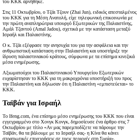
του ΚΚΚ αρνήθηκε.
Στις 11 Οκτωβρίου, ο Τζάι Τζουν (Zhai Jun), ειδικός απεσταλμένος
του ΚΚΚ για τη Μέση Ανατολή, είχε τηλεφωνική επικοινωνία με
την πρώτη αναπληρώτρια υπουργό Εξωτερικών της Παλαιστίνης,
Αμάλ Τζαντού (Amal Jadou), σχετικά με την κατάσταση μεταξύ
Ισραήλ και Παλαιστίνης.
Ο κ. Τζάι εξέφρασε την ανησυχία του για την ασφάλεια και την
ανθρωπιστική κατάσταση στην Παλαιστίνη και υποστήριξε την
ίδρυση παλαιστινιακού κράτους, σύμφωνα με τα επίσημα κινεζικά
μέσα ενημέρωσης.
Αξιωματούχοι του Παλαιστινιακού Υπουργείου Εξωτερικών
ευχαρίστησαν το ΚΚΚ για τη μακροχρόνια υποστήριξή του προς
την Παλαιστίνη και δήλωσαν ότι η Παλαιστίνη «εμπιστεύεται» το
ΚΚΚ.
Ταϊβάν για Ισραήλ
Το Ifeng.com, ένα επίσημο μέσο ενημέρωσης του ΚΚΚ που είναι
εγγεγραμμένο στο Χονγκ Κονγκ, δημοσίευσε ένα άρθρο στις 7
Οκτωβρίου με τίτλο «Αν μας παρεμποδίζετε να πάρουμε την
Ταϊβάν, θα τα βάλουμε με το Ισραήλ σας- η Κίνα θα κάνει
στρατιωτικές επιχειρήσεις σε τρεις περιοχές στη Συρία».