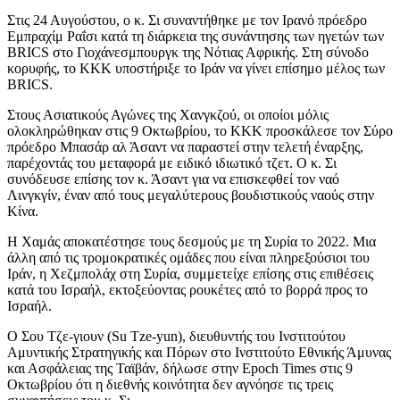
Στις 24 Αυγούστου, ο κ. Σι συναντήθηκε με τον Ιρανό πρόεδρο
Εμπραχίμ Ραΐσι κατά τη διάρκεια της συνάντησης των ηγετών των
BRICS στο Γιοχάνεσμπουργκ της Νότιας Αφρικής. Στη σύνοδο
κορυφής, το ΚΚΚ υποστήριξε το Ιράν να γίνει επίσημο μέλος των
BRICS.
Στους Ασιατικούς Αγώνες της Χανγκζού, οι οποίοι μόλις
ολοκληρώθηκαν στις 9 Οκτωβρίου, το ΚΚΚ προσκάλεσε τον Σύρο
πρόεδρο Μπασάρ αλ Άσαντ να παραστεί στην τελετή έναρξης,
παρέχοντάς του μεταφορά με ειδικό ιδιωτικό τζετ. Ο κ. Σι
συνόδευσε επίσης τον κ. Άσαντ για να επισκεφθεί τον ναό
Λινγκγίν, έναν από τους μεγαλύτερους βουδιστικούς ναούς στην
Κίνα.
Η Χαμάς αποκατέστησε τους δεσμούς με τη Συρία το 2022. Μια
άλλη από τις τρομοκρατικές ομάδες που είναι πληρεξούσιοι του
Ιράν, η Χεζμπολάχ στη Συρία, συμμετείχε επίσης στις επιθέσεις
κατά του Ισραήλ, εκτοξεύοντας ρουκέτες από το βορρά προς το
Ισραήλ.
Ο Σου Τζε-γιουν (Su Tze-yun), διευθυντής του Ινστιτούτου
Αμυντικής Στρατηγικής και Πόρων στο Ινστιτούτο Εθνικής Άμυνας
και Ασφάλειας της Ταϊβάν, δήλωσε στην Epoch Times στις 9
Οκτωβρίου ότι η διεθνής κοινότητα δεν αγνόησε τις τρεις