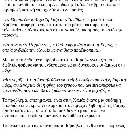
περί του αντιθέτου, είπε, η Λωρίδα της Γάζας δεν βρίσκεται υπό
ισραηλινή κατοχή για σχεδόν δύο δεκαετίες.
«Το Ισραήλ δεν κατέχει τη Γάζα από το 2005»,
δήλωσε ο κος
Κράσνα, αναφερόμενος στο πότε το κράτος απέσυρε τους
τελευταίους πολιτικούς και στρατιωτικούς οικισμούς του από την
περιοχή.
«Τα τελευταία 16 χρόνια…, η Γάζα κυβερνάται από τη Χαμάς, η
οποία ανέλαβε την εξουσία με ένα βίαιο πραξικόπημα.»
Με αυτό το δεδομένο, πρόσθεσε ότι το Ισραήλ γνωρίζει τους
διεθνείς φόβους για το ενδεχόμενο να κινδυνεύσουν οι άμαχοι στη
Γάζα.
«Δεν νομίζω ότι το Ισραήλ θέλει να υπάρξει ανθρωπιστική κρίση στη
Γάζα, αλλά νομίζω ότι η φύση του εχθρού που αντιμετωπίζουμε θα
προκαλέσει πόνο και σε ανθρώπους που δεν είναι μαχητές.»
Το πρόβλημα, επισημαίνει, είναι ότι η Χαμάς έκανε μια σκόπιμη
προσπάθεια να κρυφτεί ανάμεσα στον άμαχο πληθυσμό της Γάζας,
εξασφαλίζοντας έτσι ότι το Ισραήλ δεν θα μποροέσει να
ανταποδώσει χωρίς να πάθουν κακό αθώοι άνθρωποι.
Τα αναπόφευκτα αντίποινα από το Ισραήλ, είπε, θα είναι επομένως