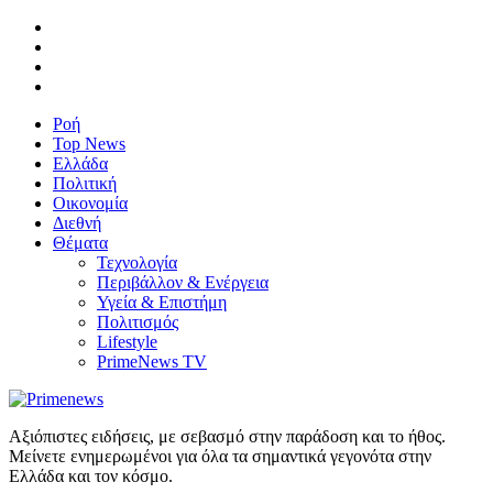
Ροή
Top News
Ελλάδα
Πολιτική
Οικονομία
Διεθνή
Θέματα
Τεχνολογία
Περιβάλλον & Ενέργεια
Υγεία & Επιστήμη
Πολιτισμός
Lifestyle
PrimeNews TV
Αξιόπιστες ειδήσεις, με σεβασμό στην παράδοση και το ήθος.
Μείνετε ενημερωμένοι για όλα τα σημαντικά γεγονότα στην
Ελλάδα και τον κόσμο.