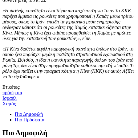
συναντήσεις του κ. Σι.
«Η διεθνής κοινότητα είναι τώρα πιο καχύποπτη για το αν το ΚΚΚ
παρέχει έμμεσα τις ρουκέτες που χρησιμοποιεί η Χαμάς μέσω τρίτου
μέρους, όπως το Ιράν, επειδή τα γερμανικά μέσα ενημέρωσης
ανέφεραν κάποτε ότι οι ρουκέτες της Χαμάς κατασκευάζονται στην
Κίνα. Μήπως η Κίνα έχει επίσης προμηθεύσει τη Χαμάς με πρώτες
ύλες για την κατασκευή των ρουκετών;»
, είπε.
«Η Κίνα διαθέτει μεγάλη παραγωγική ικανότητα όπλων στο Ιράν, το
οποίο έχει παράσχει μεγάλη ποσότητα στρατιωτικού εξοπλισμού στη
Ρωσία. Ωστόσο, η ίδια η ικανότητα παραγωγής όπλων του Ιράν από
μόνη της δεν είναι στην πραγματικότητα καθόλου αρκετή γι’ αυτό. Τι
ρόλο έχει παίξει στην πραγματικότητα η Κίνα (ΚΚΚ) σε αυτό; Αξίζει
να το εξετάσουμε.»
Ετικέτες:
πρόσφατα
Ισραήλ
Χαμάς
Πιο Δημοφιλή
Πιο Πρόσφατα
Πιο Δημοφιλή