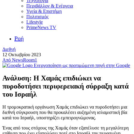
Τεχνολογία
Περιβάλλον & Ενέργεια
Υγεία & Επιστήμη
Πολιτισμός
Lifestyle
PrimeNews TV
Ροή
Διεθνή
12 Οκτωβρίου 2023
Από
NewsRoom1
Ενεργοποίηση ως προτιμώμενη πηγή στην Google
Ανάλυση: Η Χαμάς επιδιώκει να
πυροδοτήσει περιφερειακή σύρραξη κατά
του Ισραήλ
Η τρομοκρατική οργάνωση Χαμάς επιδιώκει να πυροδοτήσει μια
διεθνή σύγκρουση που θα προκαλέσει αυξημένη ισλαμιστική βία
κατά του Ισραήλ, υποστηρίζει εμπειρογνώμονας.
Ένας από τους στόχους της Χαμάς όταν εξαπέλυσε τη μεγαλύτερη
επίθεση που έχει εξαπολύσει ποτέ στο Ισραήλ την περασμένη