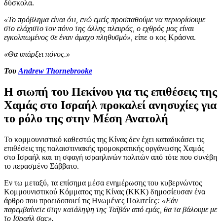
δύσκολα.
«Το πρόβλημα είναι ότι, ενώ εμείς προσπαθούμε να περιορίσουμε
στο ελάχιστο τον πόνο της άλλης πλευράς, ο εχθρός μας είναι
εγκολπωμένος σε έναν άμαχο πληθυσμό»,
είπε ο κος Κράσνα.
«Θα υπάρξει πόνος.»
Του
Andrew Thornebrooke
Η σιωπή του Πεκίνου για τις επιθέσεις της
Χαμάς στο Ισραήλ προκαλεί ανησυχίες για
το ρόλο της στην Μέση Ανατολή
Το κομμουνιστικό καθεστώς της Κίνας δεν έχει καταδικάσει τις
επιθέσεις της παλαιστινιακής τρομοκρατικής οργάνωσης Χαμάς
στο Ισραήλ και τη σφαγή ισραηλινών πολιτών από τότε που συνέβη
το περασμένο Σάββατο.
Εν τω μεταξύ, τα επίσημα μέσα ενημέρωσης του κυβερνώντος
Κομμουνιστικού Κόμματος της Κίνας (ΚΚΚ) δημοσίευσαν ένα
άρθρο που προειδοποιεί τις Ηνωμένες Πολιτείε
ς: «Εάν
παρεμβαίνετε στην κατάληψη της Ταϊβάν από εμάς, θα τα βάλουμε με
το Ισραήλ σας».