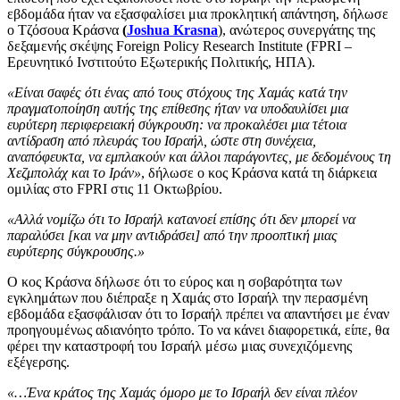
εβδομάδα ήταν να εξασφαλίσει μια προκλητική απάντηση, δήλωσε
ο Τζόσουα Κράσνα
(
Joshua Krasna
), ανώτερος συνεργάτης της
δεξαμενής σκέψης Foreign Policy Research Institute (FPRI –
Ερευνητικό Ινστιτούτο Εξωτερικής Πολιτικής, ΗΠΑ).
«Είναι σαφές ότι ένας από τους στόχους της Χαμάς κατά την
πραγματοποίηση αυτής της επίθεσης ήταν να υποδαυλίσει μια
ευρύτερη περιφερειακή σύγκρουση: να προκαλέσει μια τέτοια
αντίδραση από πλευράς του Ισραήλ, ώστε στη συνέχεια,
αναπόφευκτα, να εμπλακούν και άλλοι παράγοντες, με δεδομένους τη
Χεζμπολάχ και το Ιράν»
, δήλωσε ο κος Κράσνα κατά τη διάρκεια
ομιλίας στο FPRI στις 11 Οκτωβρίου.
«Αλλά νομίζω ότι το Ισραήλ κατανοεί επίσης ότι δεν μπορεί να
παραλύσει [και να μην αντιδράσει] από την προοπτική μιας
ευρύτερης σύγκρουσης.»
Ο κος Κράσνα δήλωσε ότι το εύρος και η σοβαρότητα των
εγκλημάτων που διέπραξε η Χαμάς στο Ισραήλ την περασμένη
εβδομάδα εξασφάλισαν ότι το Ισραήλ πρέπει να απαντήσει με έναν
προηγουμένως αδιανόητο τρόπο. Το να κάνει διαφορετικά, είπε, θα
φέρει την καταστροφή του Ισραήλ μέσω μιας συνεχιζόμενης
εξέγερσης.
«…Ένα κράτος της Χαμάς όμορο με το Ισραήλ δεν είναι πλέον