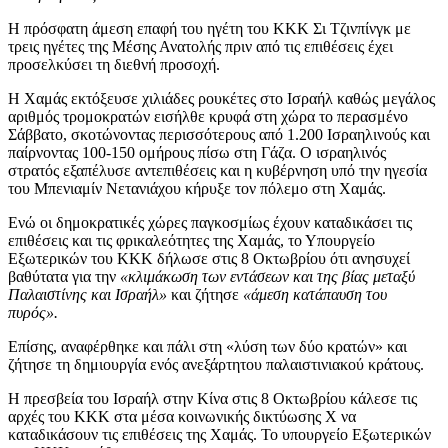
Η πρόσφατη άμεση επαφή του ηγέτη του ΚΚΚ Σι Τζινπίνγκ με
τρεις ηγέτες της Μέσης Ανατολής πριν από τις επιθέσεις έχει
προσελκύσει τη διεθνή προσοχή.
Η Χαμάς εκτόξευσε χιλιάδες ρουκέτες στο Ισραήλ καθώς μεγάλος
αριθμός τρομοκρατών εισήλθε κρυφά στη χώρα το περασμένο
Σάββατο, σκοτώνοντας περισσότερους από 1.200 Ισραηλινούς και
παίρνοντας 100-150 ομήρους πίσω στη Γάζα. Ο ισραηλινός
στρατός εξαπέλυσε αντεπιθέσεις και η κυβέρνηση υπό την ηγεσία
του Μπενιαμίν Νετανιάχου κήρυξε τον πόλεμο στη Χαμάς.
Ενώ οι δημοκρατικές χώρες παγκοσμίως έχουν καταδικάσει τις
επιθέσεις και τις φρικαλεότητες της Χαμάς, το Υπουργείο
Εξωτερικών του ΚΚΚ δήλωσε στις 8 Οκτωβρίου ότι ανησυχεί
βαθύτατα για την
«κλιμάκωση των εντάσεων και της βίας μεταξύ
Παλαιστίνης και Ισραήλ»
και ζήτησε
«άμεση κατάπαυση του
πυρός».
Επίσης, αναφέρθηκε και πάλι στη «λύση των δύο κρατών» και
ζήτησε τη δημιουργία ενός ανεξάρτητου παλαιστινιακού κράτους.
Η πρεσβεία του Ισραήλ στην Κίνα στις 8 Οκτωβρίου κάλεσε τις
αρχές του ΚΚΚ στα μέσα κοινωνικής δικτύωσης Χ να
καταδικάσουν τις επιθέσεις της Χαμάς. Το υπουργείο Εξωτερικών