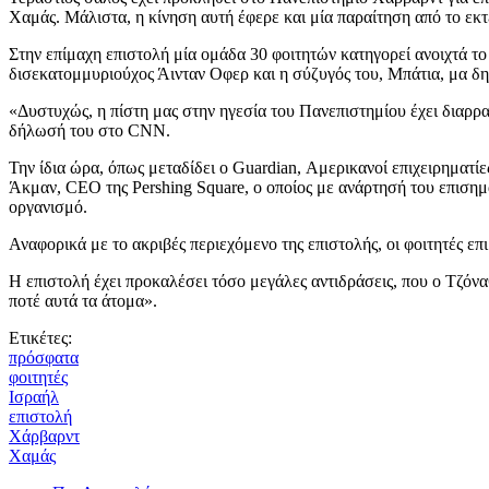
Χαμάς. Μάλιστα, η κίνηση αυτή έφερε και μία παραίτηση από το εκ
Στην επίμαχη επιστολή μία ομάδα 30 φοιτητών κατηγορεί ανοιχτά τ
δισεκατομμυριούχος Άινταν Οφερ και η σύζυγός του, Μπάτια, μα δη
«Δυστυχώς, η πίστη μας στην ηγεσία του Πανεπιστημίου έχει διαρραγ
δήλωσή του στο CNN.
Την ίδια ώρα, όπως μεταδίδει ο Guardian, Αμερικανοί επιχειρηματ
Άκμαν, CEO της Pershing Square, ο οποίος με ανάρτησή του επισημα
οργανισμό.
Αναφορικά με το ακριβές περιεχόμενο της επιστολής, οι φοιτητές επ
Η επιστολή έχει προκαλέσει τόσο μεγάλες αντιδράσεις, που ο Τζό
ποτέ αυτά τα άτομα».
Ετικέτες:
πρόσφατα
φοιτητές
Ισραήλ
επιστολή
Χάρβαρντ
Χαμάς