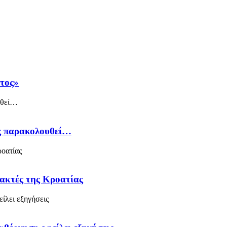
άτος»
ός παρακολουθεί…
 ακτές της Κροατίας