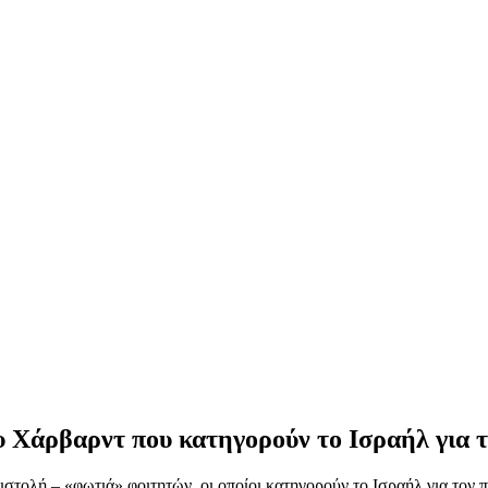
υ Χάρβαρντ που κατηγορούν το Ισραήλ για τ
στολή – «φωτιά» φοιτητών, οι οποίοι κατηγορούν το Ισραήλ για τον πό