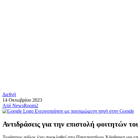
Διεθνή
14 Οκτωβρίου 2023
Από
NewsRoom2
Ενεργοποίηση ως προτιμώμενη πηγή στην Google
Αντιδράσεις για την επιστολή φοιτητών το
Τεράστιος σάλος έχει προκληθεί στο Πανεπιστήμιο Χάρβαρντ για επι