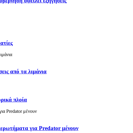
υβέρνηση οφείλει εξηγήσεις
ατίες
εις από τα λιμάνια
ρικά πλοία
 ερωτήματα για Predator μένουν