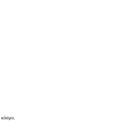
ν κόσμο.