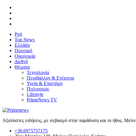
Ροή
Top News
Ελλάδα
Πολιτική
Οικονομία
Διεθνή
Θέματα
Τεχνολογία
Περιβάλλον & Ενέργεια
Υγεία & Επιστήμη
Πολιτισμός
Lifestyle
PrimeNews TV
Αξιόπιστες ειδήσεις, με σεβασμό στην παράδοση και το ήθος. Μείν
+30.6975757175