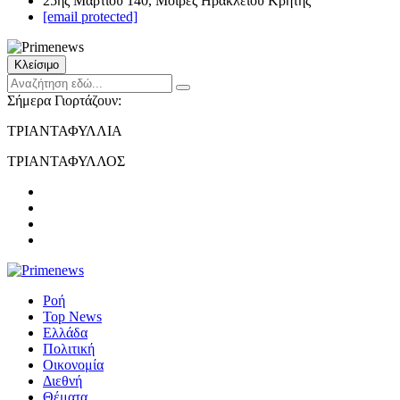
25ης Μαρτίου 140, Μοίρες Ηρακλείου Κρήτης
[email protected]
Κλείσιμο
Σήμερα Γιορτάζουν:
ΤΡΙΑΝΤΑΦΥΛΛΙΑ
ΤΡΙΑΝΤΑΦΥΛΛΟΣ
Ροή
Top News
Ελλάδα
Πολιτική
Οικονομία
Διεθνή
Θέματα