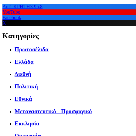
Ant1 ΚΡΗΤΗΣ 95.8
YouTube
Facebook
X
Κατηγορίες
Πρωτοσέλιδα
Ελλάδα
Διεθνή
Πολιτική
Εθνικά
Μεταναστευτικό - Προσφυγικό
Εκκλησία
Οικονομία