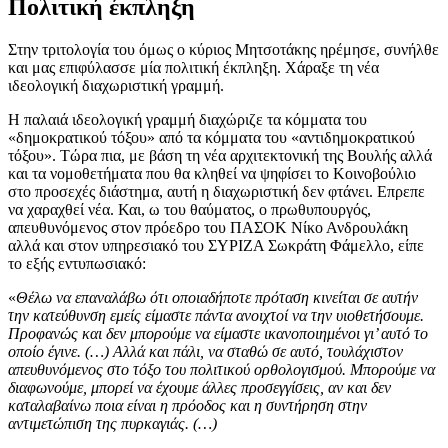
Πολιτική έκπληξη
Στην τριτολογία του όμως ο κύριος Μητσοτάκης ηρέμησε, συνήλθε
και μας επιφύλασσε μία πολιτική έκπληξη. Χάραξε τη νέα
ιδεολογική διαχωριστική γραμμή.
Η παλαιά ιδεολογική γραμμή διαχώριζε τα κόμματα του
«δημοκρατικού τόξου» από τα κόμματα του «αντιδημοκρατικού
τόξου». Τώρα πια, με βάση τη νέα αρχιτεκτονική της Βουλής αλλά
και τα νομοθετήματα που θα κληθεί να ψηφίσει το Κοινοβούλιο
στο προσεχές διάστημα, αυτή η διαχωριστική δεν φτάνει. Επρεπε
να χαραχθεί νέα. Και, ω του θαύματος, ο πρωθυπουργός,
απευθυνόμενος στον πρόεδρο του ΠΑΣΟΚ Νίκο Ανδρουλάκη
αλλά και στον υπηρεσιακό του ΣΥΡΙΖΑ Σωκράτη Φάμελλο, είπε
το εξής εντυπωσιακό:
«
Θέλω να επαναλάβω ότι οποιαδήποτε πρόταση κινείται σε αυτήν
την κατεύθυνση εμείς είμαστε πάντα ανοιχτοί να την υιοθετήσουμε.
Προφανώς και δεν μπορούμε να είμαστε ικανοποιημένοι γι’ αυτό το
οποίο έγινε. (…) Αλλά και πάλι, να σταθώ σε αυτό, τουλάχιστον
απευθυνόμενος στο τόξο του πολιτικού ορθολογισμού. Μπορούμε να
διαφωνούμε, μπορεί να έχουμε άλλες προσεγγίσεις, αν και δεν
καταλαβαίνω ποια είναι η πρόοδος και η συντήρηση στην
αντιμετώπιση της πυρκαγιάς. (…)