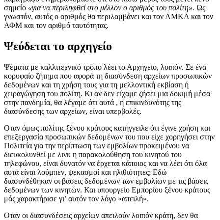
σημείο
«για να περιληφθεί στο μέλλον ο αριθμός του πολίτη».
Ως
γνωστόν, αυτός ο αριθμός θα περιλαμβάνει και τον ΑΜΚΑ και τον
ΑΦΜ και τον αριθμό ταυτότητας.
Ψεύδεται το αρχηγείο
Ψέματα με καλλιτεχνικό τρόπο λέει το Αρχηγείο, λοιπόν. Σε ένα
κορυφαίο ζήτημα που αφορά τη διασύνδεση αρχείων προσωπικών
δεδομένων και τη χρήση τους για τη μελλοντική εκβίαση ή
χειραγώγηση του πολίτη. Κι αν δεν είχαμε ζήσει μια δοκιμή μέσα
στην πανδημία, θα λέγαμε ότι αυτά , η επικινδυνότης της
διασύνδεσης των αρχείων, είναι υπερβολές.
Οταν όμως πολίτης ξένου κράτους κατήγγειλε ότι έγινε χρήση και
επεξεργασία προσωπικών δεδομένων του που είχε χορηγήσει στην
Πολιτεία για την περίπτωση των εμβολίων προκειμένου να
διευκολυνθεί με λινκ η παρακολούθηση του κινητού του
τηλεφώνου, είναι δυνατόν να έρχεται κάποιος και να λέει ότι όλα
αυτά είναι λούμπεν, ψεκασμοί και ηλιθιότητες; Εδώ
διασυνδέθηκαν οι βάσεις δεδομένων των εμβολίων με τις βάσεις
δεδομένων των κινητών. Και υπουργείο Εμπορίου ξένου κράτους
μάς χαρακτήρισε γι’ αυτόν τον λόγο «απειλή».
Οταν οι διασυνδέσεις αρχείων απειλούν λοιπόν κράτη, δεν θα