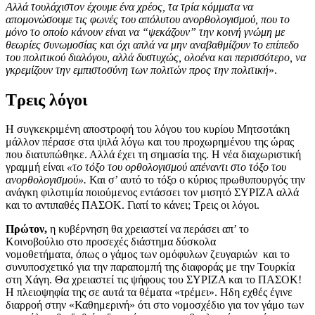
Αλλά τουλάχιστον έχουμε ένα χρέος, τα τρία κόμματα να
απομονώσουμε τις φωνές του απόλυτου ανορθολογισμού, που το
μόνο το οποίο κάνουν είναι να “ψεκάζουν” την κοινή γνώμη με
θεωρίες συνωμοσίας και όχι απλά να μην αναβαθμίζουν το επίπεδο
του πολιτικού διαλόγου, αλλά δυστυχώς, ολοένα και περισσότερο, να
γκρεμίζουν την εμπιστοσύνη των πολιτών προς την πολιτική
».
Τρεις λόγοι
Η συγκεκριμένη αποστροφή του λόγου του κυρίου Μητσοτάκη
μάλλον πέρασε στα ψιλά λόγω και του προχωρημένου της ώρας
που διατυπώθηκε. Αλλά έχει τη σημασία της. Η νέα διαχωριστική
γραμμή είναι
«το τόξο του ορθολογισμού απέναντι στο τόξο του
ανορθολογισμού».
Και σ’ αυτό το τόξο ο κύριος πρωθυπουργός την
ανάγκη φιλοτιμία ποιούμενος εντάσσει τον μισητό ΣΥΡΙΖΑ αλλά
και το αντιπαθές ΠΑΣΟΚ. Γιατί το κάνει; Τρεις οι λόγοι.
Πρώτον,
η κυβέρνηση θα χρειαστεί να περάσει απ’ το
Κοινοβούλιο στο προσεχές διάστημα δύσκολα
νομοθετήματα, όπως ο γάμος των ομόφυλων ζευγαριών και το
συνυποσχετικό για την παραπομπή της διαφοράς με την Τουρκία
στη Χάγη. Θα χρειαστεί τις ψήφους του ΣΥΡΙΖΑ και το ΠΑΣΟΚ!
Η πλειοψηφία της σε αυτά τα θέματα «τρέμει». Ηδη εχθές έγινε
διαρροή στην «Καθημερινή» ότι στο νομοσχέδιο για τον γάμο των