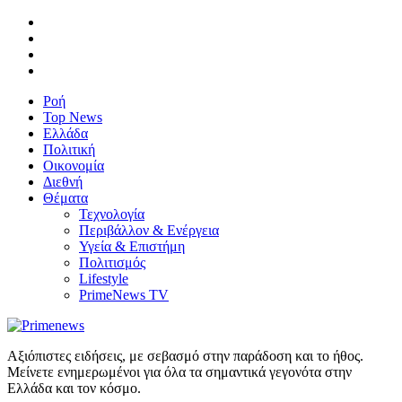
Ροή
Top News
Ελλάδα
Πολιτική
Οικονομία
Διεθνή
Θέματα
Τεχνολογία
Περιβάλλον & Ενέργεια
Υγεία & Επιστήμη
Πολιτισμός
Lifestyle
PrimeNews TV
Αξιόπιστες ειδήσεις, με σεβασμό στην παράδοση και το ήθος.
Μείνετε ενημερωμένοι για όλα τα σημαντικά γεγονότα στην
Ελλάδα και τον κόσμο.