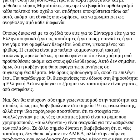
μέθοδο ο κύριος Μητσοτάκης επιχειρεί να βαφτίσει ορθολογισμό
κάθε πολιτικό του σχέδιο και οτιδήποτε υποκρύπτεται πίσω απ’
αυτό, ακόμα και εθνικές υποχωρήσεις, και να χρωματίσει ως
ανορθολογισμό κάθε διαφωνία.
Οποιος διαφωνεί με τα σχέδιά του είτε για το Σύνταγμα είτε για τα
Ελληνοτουρκικά ή για τις ταυτότητες ή για τους μετανάστες ή για
τον γάμο τον ομοφύλων θεωρείται λούμπεν, ψεκασμένος και
ηλίθιος. Η ετικέτα είναι μια παλαιά κομμουνιστική τακτική
σταλινικής προελεύσεως, η οποία φαίνεται ότι είναι χρήσιμη υπό
προϋποθέσεις ακόμα και στους φιλελεύθερους. Αυτό δεν σημαίνει
όμως ότι η κυβέρνηση θα αποφύγει τις απαντήσεις σε
συγκεκριμένα θέματα. Με όρους ορθολογισμού, αφού το επιλέγει
έτσι. Για παράδειγμα: Οι διευκρινίσεις που έδωσε στη δημοσιότητα
η Ελληνική Αστυνομία για το ζήτημα των ταυτοτήτων είναι γεμάτες
από αντιφάσεις.
Ναι, δεν θα υπάρχουν σύστημα γεωεντοπισμού στην ταυτότητα και
τσιπάκι, όπως μας διαβεβαιώνουν στο σημείο 19 της ανακοίνωσης,
αλλά στην ίδια παράγραφο προστίθεται ότι τα στοιχεία που
«συλλέγονται» με τις νέες ταυτότητες (αυτό είναι το ρήμα που
χρησιμοποιούν, «συλλέγονται») είναι αναγκαία για την
«ασφάλεια
των πολιτών».
Σε άλλο σημείο δίνεται η διαβεβαίωση ότι οι νέες
ταυτότητες δεν θα περιέχουν τον ΑΜΚΑ, αλλά στην επόμενη
παράγραφο ενημερωνόμαστε ότι στο πίσω μέρος τους μένει κενό