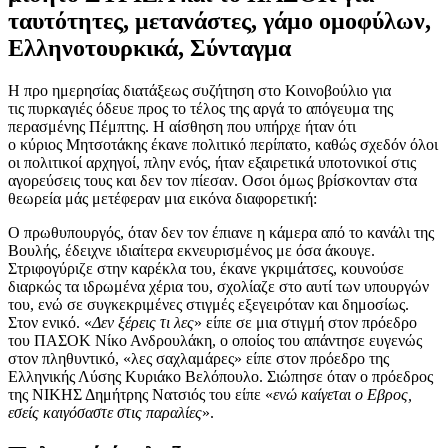
ταυτότητες, μετανάστες, γάμο ομοφύλων,
Ελληνοτουρκικά, Σύνταγμα
Η προ ημερησίας διατάξεως συζήτηση στο Κοινοβούλιο για
τις πυρκαγιές όδευε προς το τέλος της αργά το απόγευμα της
περασμένης Πέμπτης. Η αίσθηση που υπήρχε ήταν ότι
ο κύριος Μητσοτάκης έκανε πολιτικό περίπατο, καθώς σχεδόν όλοι
οι πολιτικοί αρχηγοί, πλην ενός, ήταν εξαιρετικά υποτονικοί στις
αγορεύσεις τους και δεν τον πίεσαν. Οσοι όμως βρίσκονταν στα
θεωρεία μάς μετέφεραν μια εικόνα διαφορετική:
Ο πρωθυπουργός, όταν δεν τον έπιανε η κάμερα από το κανάλι της
Βουλής, έδειχνε ιδιαίτερα εκνευρισμένος με όσα άκουγε.
Στριφογύριζε στην καρέκλα του, έκανε γκριμάτσες, κουνούσε
διαρκώς τα ιδρωμένα χέρια του, σχολίαζε στο αυτί των υπουργών
του, ενώ σε συγκεκριμένες στιγμές εξεγειρόταν και δημοσίως.
Στον ενικό. «
Δεν ξέρεις τι λες
» είπε σε μια στιγμή στον πρόεδρο
του ΠΑΣΟΚ Νίκο Ανδρουλάκη, ο οποίος του απάντησε ευγενώς
στον πληθυντικό, «λες σαχλαμάρες» είπε στον πρόεδρο της
Ελληνικής Λύσης Κυριάκο Βελόπουλο. Σιώπησε όταν ο πρόεδρος
της ΝΙΚΗΣ Δημήτρης Νατσιός του είπε «
ενώ καίγεται ο Εβρος,
εσείς καιγόσαστε στις παραλίες
».