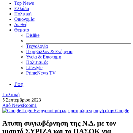
Top News
Ελλάδα
Πολιτική
Οικονομία
Διεθνή
Θέματα
Dislike
Τεχνολογία
Περιβάλλον & Ενέργεια
Υγεία & Επιστήμη
Πολιτισμός
Lifestyle
PrimeNews TV
Ροή
Πολιτική
5 Σεπτεμβρίου 2023
Από
NewsRoom1
Ενεργοποίηση ως προτιμώμενη πηγή στην Google
Άτυπη συγκυβέρνηση της Ν.Δ. με τον
μισητό ΣΥΡΙΖΑ και το ΠΑΣΟΚ για