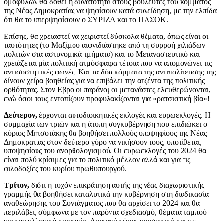
ομοφύλων θα δοθεί η δυνατότητα στους βουλευτές του κόμματος
της Νέας Δημοκρατίας να ψηφίσουν κατά συνείδηση, με την ελπίδα
ότι θα το υπερψηφίσουν ο ΣΥΡΙΖΑ και το ΠΑΣΟΚ.
Επίσης, θα χρειαστεί να χειριστεί δύσκολα θέματα, όπως είναι οι
ταυτότητες (το Μαξίμου αιφνιδιάστηκε από τη συρροή χιλιάδων
πολιτών στα αστυνομικά τμήματα) και το Μεταναστευτικό και
χρειάζεται μία πολιτική ατμόσφαιρα τέτοια που να απομονώνει τις
αντισυστημικές φωνές. Και τα δύο κόμματα της αντιπολίτευσης της
δίνουν χείρα βοηθείας για να επιβάλει την ατζέντα της πολιτικής
ορθότητας. Στον Εβρο οι παράνομοι μετανάστες ελευθερώνονται,
ενώ όσοι τους εντοπίζουν προφυλακίζονται για «ρατσιστική βία»!
Δεύτερον,
έρχονται αυτοδιοικητικές εκλογές και ευρωεκλογές. Η
συμμαχία των τριών και η άτυπη συγκυβέρνηση που επιδιώκει ο
κύριος Μητσοτάκης θα βοηθήσει πολλούς υποψηφίους της Νέας
Δημοκρατίας στον δεύτερο γύρο να νικήσουν τους, υποτίθεται,
υποψηφίους του ανορθολογισμού. Οι ευρωεκλογές του 2024 θα
είναι πολύ κρίσιμες για το πολιτικό μέλλον αλλά και για τις
φιλοδοξίες του κυρίου πρωθυπουργού.
Τρίτον,
διότι η τυχόν επικράτηση αυτής της νέας διαχωριστικής
γραμμής θα βοηθήσει καταλυτικά την κυβέρνηση στη διαδικασία
αναθεώρησης του Συντάγματος που θα αρχίσει το 2024 και θα
περιλάβει, σύμφωνα με τον παρόντα σχεδιασμό, θέματα ταμπού
για την ελληνική κοινωνία. Αρα από τώρα προσεκτικά και με