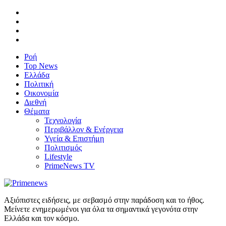
Ροή
Top News
Ελλάδα
Πολιτική
Οικονομία
Διεθνή
Θέματα
Τεχνολογία
Περιβάλλον & Ενέργεια
Υγεία & Επιστήμη
Πολιτισμός
Lifestyle
PrimeNews TV
Αξιόπιστες ειδήσεις, με σεβασμό στην παράδοση και το ήθος.
Μείνετε ενημερωμένοι για όλα τα σημαντικά γεγονότα στην
Ελλάδα και τον κόσμο.