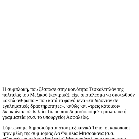
Η συμπλοκή, που ξέσπασε στην κοινότητα Τεσκαλτιτλάν της
πολιτείας του Μεξικού (κεντρικά), είχε αποτέλεσμα να σκοτωθούν
«οκτώ άνθρωποι» που κατά τα φαινόμενα «επιδίδονταν σε
εγκληματικές δραστηριότητες», καθώς και «τρεις κάτοικοι»,
διευκρίνισε σε δελτίο Τύπου που δημοσιοποίησε η πολιτειακή
γραμματεία (σ.σ. το υπουργείο) Ασφαλείας.
Σύμφωνα με δημοσιεύματα στον μεξικανικό Τύπο, οι κακοποιοί
ήταν μέλη της συμμορίας Λα Φαμίλια Μιτσοακάνα (σ.σ.
«Οικογένεια από την [πολιτεία] Μιτσοακάν»), που πήγαν στην