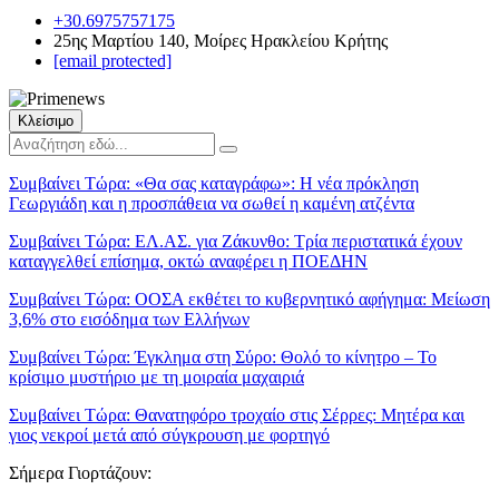
+30.6975757175
25ης Μαρτίου 140, Μοίρες Ηρακλείου Κρήτης
[email protected]
Κλείσιμο
Συμβαίνει Τώρα:
«Θα σας καταγράφω»: Η νέα πρόκληση
Γεωργιάδη και η προσπάθεια να σωθεί η καμένη ατζέντα
Συμβαίνει Τώρα:
ΕΛ.ΑΣ. για Ζάκυνθο: Τρία περιστατικά έχουν
καταγγελθεί επίσημα, οκτώ αναφέρει η ΠΟΕΔΗΝ
Συμβαίνει Τώρα:
ΟΟΣΑ εκθέτει το κυβερνητικό αφήγημα: Μείωση
3,6% στο εισόδημα των Ελλήνων
Συμβαίνει Τώρα:
Έγκλημα στη Σύρο: Θολό το κίνητρο – Το
κρίσιμο μυστήριο με τη μοιραία μαχαιριά
Συμβαίνει Τώρα:
Θανατηφόρο τροχαίο στις Σέρρες: Μητέρα και
γιος νεκροί μετά από σύγκρουση με φορτηγό
Σήμερα Γιορτάζουν: