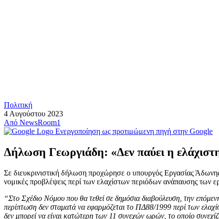
Πολιτική
4 Αυγούστου 2023
Από
NewsRoom1
Ενεργοποίηση ως προτιμώμενη πηγή στην Google
Δήλωση Γεωργιάδη: «Δεν παύει η ελάχιστ
Σε διευκρινιστική δήλωση προχώρησε ο υπουργός Εργασίας Άδωνης Γ
νομικές προβλέψεις περί των ελαχίστων περιόδων ανάπαυσης των ε
“Στο Σχέδιο Νόμου που θα τεθεί σε δημόσια διαβούλευση, την επόμεν
περίπτωση δεν σταματά να εφαρμόζεται το ΠΔ88/1999 περί των ελαχίσ
δεν μπορεί να είναι κατώτερη των 11 συνεχών ωρών, το οποίο συνεχίζε