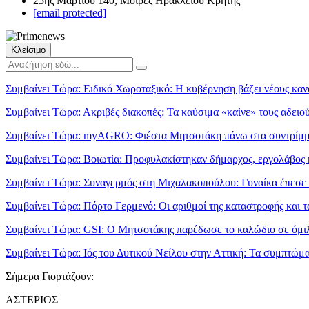
25ης Μαρτίου 140, Μοίρες Ηρακλείου Κρήτης
[email protected]
Κλείσιμο
Συμβαίνει Τώρα:
Ειδικό Χωροταξικό: Η κυβέρνηση βάζει νέους κανό
Συμβαίνει Τώρα:
Ακριβές διακοπές: Τα καύσιμα «καίνε» τους αδει
Συμβαίνει Τώρα:
myAGRO: Φιέστα Μητσοτάκη πάνω στα συντρί
Συμβαίνει Τώρα:
Βοιωτία: Προφυλακίστηκαν δήμαρχος, εργολάβος κ
Συμβαίνει Τώρα:
Συναγερμός στη Μιχαλακοπούλου: Γυναίκα έπεσε 
Συμβαίνει Τώρα:
Πόρτο Γερμενό: Οι αριθμοί της καταστροφής και τ
Συμβαίνει Τώρα:
GSI: Ο Μητσοτάκης παρέδωσε το καλώδιο σε όμιλ
Συμβαίνει Τώρα:
Ιός του Δυτικού Νείλου στην Αττική: Τα συμπτώμα
Σήμερα Γιορτάζουν:
ΑΣΤΕΡΙΟΣ