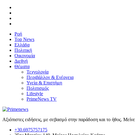
Ροή
Top News
Ελλάδα
Πολιτική
Οικονομία
Διεθνή
Θέματα
Τεχνολογία
Περιβάλλον & Ενέργεια
Υγεία & Επιστήμη
Πολιτισμός
Lifestyle
PrimeNews TV
Αξιόπιστες ειδήσεις, με σεβασμό στην παράδοση και το ήθος. Μείν
+30.6975757175