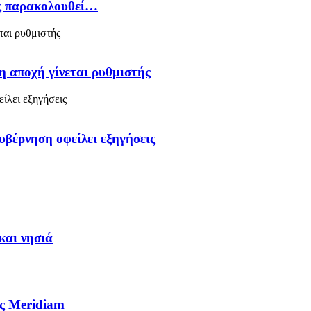
ός παρακολουθεί…
η αποχή γίνεται ρυθμιστής
υβέρνηση οφείλει εξηγήσεις
και νησιά
ς Meridiam