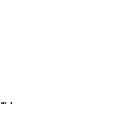
ν κόσμο.