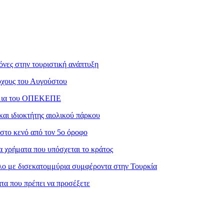
νες στην τουριστική ανάπτυξη
ούχους του Αυγούστου
μμια του ΟΠΕΚΕΠΕ
αι ιδιοκτήτης αιολικού πάρκου
στο κενό από τον 5ο όροφο
α χρήματα που υπόσχεται το κράτος
ο με δισεκατομμύρια συμφέροντα στην Τουρκία
τα που πρέπει να προσέξετε