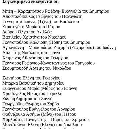
Συγκεκριμένα εκλέγονται οι:
Μπέη – Καραμπότσου Ρωξάνη- Ευαγγελία του Δημητρίου
Αποστολόπουλος Γεώργιος του Παναγιώτη
Γεννηματά Ιωάννα (Τζίνη) του Βασιλείου
Στρατηγάκη Μαρία του Πέτρου
Δούρου Όλγα του Αχιλλέα
Βασιλείου Χριστίνα του Νικολάου
Γιαννοπούλου Καλλιόπη (Πόπη) του Δημητρίου
Αγρόγιαννη – Μουκριώτου Ζαχαρία (Ζαχαρούλα) του Ιωάννη
Λαλιώτης Νικόλαος του Ιωάννη
Χειμωνάς Αθανάσιος του Γεωργίου
Γιάνναρος Γεώργιος-Κωνσταντίνος του Γρηγορίου
Σκουμπουρδή Αρτεμις του Νικολάου
Ζωντήρου Ελένη του Γεωργίου
Μπάρκα Βασιλική του Δημητρίου
Ευαγγελίδου Μαρία (Μάρω) του Ιωάννη
Χρυσόγελος Νίκος του Περικλή
Σιδερή Δήμητρα του Ζαννή
Γεωργιάδης Θωμάς του Σάββα
Γιαννόπουλος Ευάγγελος του Αργυρίου
Φούντζουλα Ασήμω (Μίνα) του Πέτρου
Χαρλαύτης Παναγιώτης – Πάρης του Χρήστου
Μαντζαβίνου Ελένη (Ελενα) του Νικολάου