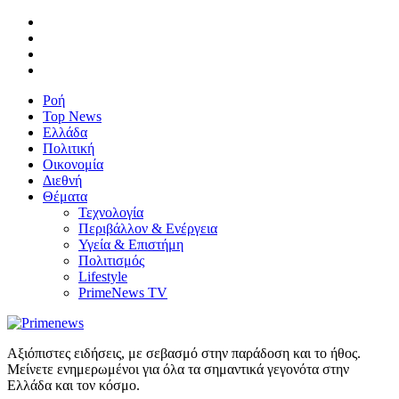
Ροή
Top News
Ελλάδα
Πολιτική
Οικονομία
Διεθνή
Θέματα
Τεχνολογία
Περιβάλλον & Ενέργεια
Υγεία & Επιστήμη
Πολιτισμός
Lifestyle
PrimeNews TV
Αξιόπιστες ειδήσεις, με σεβασμό στην παράδοση και το ήθος.
Μείνετε ενημερωμένοι για όλα τα σημαντικά γεγονότα στην
Ελλάδα και τον κόσμο.