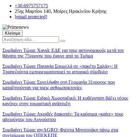
+30.6975757175
25ης Μαρτίου 140, Μοίρες Ηρακλείου Κρήτης
[email protected]
Κλείσιμο
Συμβαίνει Τώρα:
Χανιά: ΕΔΕ για τους αστυνομικούς μετά τον
θάνατο της 75χρονης που έφυγε από το Τμήμα
Συμβαίνει Τώρα:
Παναγία Σουμελά σε «πακέτο Σαλάχ»: Η
Τραπεζούντα εμπορευματοποιεί το ιστορικό σύμβολο
Συμβαίνει Τώρα:
Συνελήφθη στη Γερμανία 31χρονος που
καταζητούνταν για τρεις ανθρωποκτονίες
Συμβαίνει Τώρα:
Ειδικό Χωροταξικό: Η κυβέρνηση βάζει νέους
κανόνες στην τουριστική ανάπτυξη
Συμβαίνει Τώρα:
Ακριβές διακοπές: Τα καύσιμα «καίνε» τους
αδειούχους του Αυγούστου
Συμβαίνει Τώρα:
myAGRO: Φιέστα Μητσοτάκη πάνω στα
συντρίμμια του ΟΠΕΚΕΠΕ