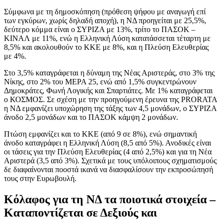
Σύμφωνα με τη δημοσκόπηση (πρόθεση ψήφου με αναγωγή επί
των εγκύρων, χωρίς δηλαδή αποχή), η ΝΔ προηγείται με 25,5%,
δεύτερο κόμμα είναι ο ΣΥΡΙΖΑ με 13%, τρίτο το ΠΑΣΟΚ –
ΚΙΝΑΛ με 11%, ενώ η Ελληνική Λύση κατατάσσεται τέταρτη με
8,5% και ακολουθούν το ΚΚΕ με 8%, και η Πλεύση Ελευθερίας
με 4%.
Στο 3,5% καταγράφεται η δύναμη της Νέας Αριστεράς, στο 3% της
Νίκης, στο 2% του ΜΕΡΑ 25, ενώ από 1,5% συγκεντρώνουν
Δημοκράτες, Φωνή Λογικής και Σπαρτιάτες. Με 1% καταγράφεται
ο ΚΟΣΜΟΣ. Σε σχέση με την προηγούμενη έρευνα της PRORATA
η ΝΔ εμφανίζει υποχώρηση της τάξης των 4,5 μονάδων, ο ΣΥΡΙΖΑ
άνοδο 2,5 μονάδων και το ΠΑΣΟΚ κάμψη 2 μονάδων.
Πτώση εμφανίζει και το ΚΚΕ (από 9 σε 8%), ενώ σημαντική
άνοδο καταγράφει η Ελληνική Λύση (8,5 από 5%). Ανοδικές είναι
οι τάσεις για την Πλεύση Ελευθερίας (4 από 2,5%) και για τη Νέα
Αριστερά (3,5 από 3%). Σχετικά με τους υπόλοιπους σχηματισμούς
δε διαφαίνονται ποοστά ικανά να διασφαλίσουν την εκπροσώπησή
τους στην Ευρωβουλή.
Κόλαφος για τη ΝΔ τα ποιοτικά στοιχεία –
Καταποντίζεται σε Δεξιούς και