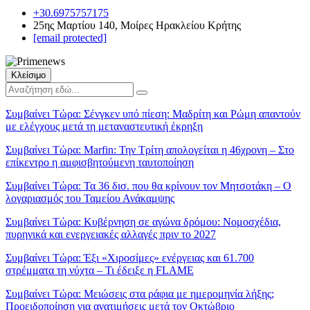
+30.6975757175
25ης Μαρτίου 140, Μοίρες Ηρακλείου Κρήτης
[email protected]
Κλείσιμο
Συμβαίνει Τώρα:
Σένγκεν υπό πίεση: Μαδρίτη και Ρώμη απαντούν
με ελέγχους μετά τη μεταναστευτική έκρηξη
Συμβαίνει Τώρα:
Marfin: Την Τρίτη απολογείται η 46χρονη – Στο
επίκεντρο η αμφισβητούμενη ταυτοποίηση
Συμβαίνει Τώρα:
Τα 36 δισ. που θα κρίνουν τον Μητσοτάκη – Ο
λογαριασμός του Ταμείου Ανάκαμψης
Συμβαίνει Τώρα:
Κυβέρνηση σε αγώνα δρόμου: Νομοσχέδια,
πυρηνικά και ενεργειακές αλλαγές πριν το 2027
Συμβαίνει Τώρα:
Έξι «Χιροσίμες» ενέργειας και 61.700
στρέμματα τη νύχτα – Τι έδειξε η FLAME
Συμβαίνει Τώρα:
Μειώσεις στα ράφια με ημερομηνία λήξης;
Προειδοποίηση για ανατιμήσεις μετά τον Οκτώβριο