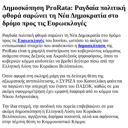
Δημοσκόπηση ProRata: Ραγδαία πολιτική
φθορά σαρώνει τη Νέα Δημοκρατία στο
δρόμο προς τις Ευρωεκλογές
Ραγδαία πολιτική φθορά σαρώνει τη Νέα Δημοκρατία στο δρόμο
προς τις
Ευρωεκλογές
του Ιουνίου, ωστόσο το ακόμη πιο
εντυπωσιακό στοιχείο που αναδεικνύει η
δημοσκόπηση
της
ProRata είναι η χαμηλή συσπείρωση του κυβερνώντος κόμματος
ανάμεσα στους Δεξιούς και Ακροδεξιούς ψηφοφόρους, όπου το
κυβερνών κόμμα κινδυνεύει να βρεθεί δεύτερο πίσω από την
Ελληνική Λύση του Κυριάκου Βελόπουλου.
Όσον αφορά στη σκληρή μάχη για τη δεύτερη θέση της
αξιωματικής αντιπολίτευσης, ο ΣΥΡΙΖΑ του Κασσελάκη φαίνεται
να παγιώνει την υπεροχή του έναντι του ΠΑΣΟΚ, καθώς σε μια
ακόμη σφυγμομέτρηση έχει εμφανή διαφορά από το κόμμα του
Νίκου Ανδρουλάκη.
Την ίδια στιγμή, την ανοδική του πορεία επιβεβαιώνει σε μια
ακόμη δημοσκόπηση η Ελληνική Λύση του Κυριάκου
Βελόπουλου, αγγίζοντας διψήφια ποσοστά, αλλά και αφήνοντας
στην πέμπτη θέση το Κομμουνιστικό Κόμμα.