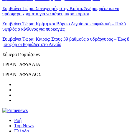
Συμβαίνει Τώρα:
Συναγερμός στην Κρήτη: Άνδρας φέρεται να
πρόσφερε χρήματα για να πάρει μικρό κορίτσι
Συμβαίνει Τώρα:
Κρήτη και Βόρειο Αιγαίο σε επιφυλακή – Πολύ
υψηλός ο κίνδυνος για πυρκαγιές
Συμβαίνει Τώρα:
Καιρός: Στους 39 βαθμούς ο υδράργυρος – Έως 8
μποφόρ οι βοριάδες στο Αιγαίο
Σήμερα Γιορτάζουν:
ΤΡΙΑΝΤΑΦΥΛΛΙΑ
ΤΡΙΑΝΤΑΦΥΛΛΟΣ
Ροή
Top News
Ελλάδα