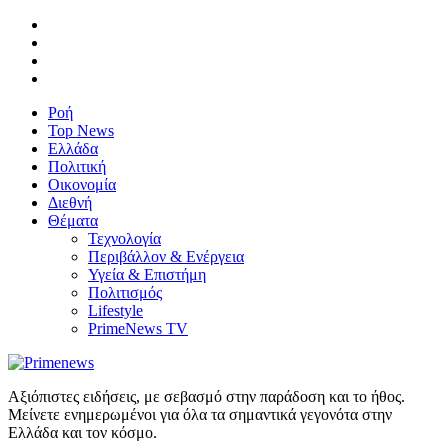
Ροή
Top News
Ελλάδα
Πολιτική
Οικονομία
Διεθνή
Θέματα
Τεχνολογία
Περιβάλλον & Ενέργεια
Υγεία & Επιστήμη
Πολιτισμός
Lifestyle
PrimeNews TV
Αξιόπιστες ειδήσεις, με σεβασμό στην παράδοση και το ήθος.
Μείνετε ενημερωμένοι για όλα τα σημαντικά γεγονότα στην
Ελλάδα και τον κόσμο.