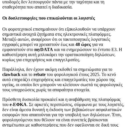
υποδομές δεν λειτουργούν πάντα με την ταχύτητα και τη
σταθερότητα που απαιτεί η διαδικασία.
Οι δυσλειτουργίες που επικαλούνται οι λογιστές
Οι φοροτεχνικοί επισημαίνουν ότι εξακολουθούν να υπάρχουν
σημαντικά ανοιχτά ζητήματα στις ηλεκτρονικές πλατφόρμες.
Μεταξύ αυτών, αναφέρουν ότι οι τακτοποιητικές λογιστικές
εγγραφές μπορεί να χρειαστούν έως και
48 ώρες
για να
εμφανιστούν στο
myDATA
και να ενημερώσουν το έντυπο Ε3. Η
καθυστέρηση αυτή μπλοκάρει την οριστικοποίηση δηλώσεων,
κυρίως για επιχειρήσεις και επαγγελματίες.
Παράλληλα, δεν έχουν ακόμη εκδοθεί τα σημειώματα για το
clawback
και το
rebate
του φορολογικού έτους 2025. Το κενό
αυτό επηρεάζει επιχειρήσεις και επαγγελματίες του χώρου της
υγείας, οι οποίοι δεν μπορούν να κλείσουν σωστά τις φορολογικές
τους υποχρεώσεις χωρίς τα απαραίτητα στοιχεία.
Πρόσθετη δυσκολία προκαλεί και η αναβάθμιση της πλατφόρμας
του
e-ΕΦΚΑ
. Σε αρκετές περιπτώσεις, σύμφωνα με τους λογιστές,
δεν είναι άμεσα δυνατή η έκδοση των βεβαιώσεων ασφαλιστικών
εισφορών που απαιτούνται για την υποβολή των δηλώσεων. Έτσι,
φορολογούμενοι που θέλουν να είναι συνεπείς βρίσκονται
αντιμέτωποι με καθυστερήσεις που δεν οφείλονται σε δική τους