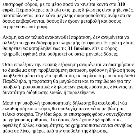
επιστροφή φόρου, με το μέσο ποσό να κινείται κοντά στα
310
ευρώ
. Περισσότερες από μία στις τρεις δηλώσεις είναι μηδενικές,
αποτυπώνοντας μια εικόνα μεγάλης διαφοροποίησης ανάμεσα σε
όσους επιβαρύνονται, όσους δεν έχουν μεταβολή και όσους
περιμένουν επιστροφή.
Ακόμη και αν τελικά ανακοινωθεί παράταση, δεν αναμένεται να
αλλάξει το χρονοδιάγραμμα πληρωμής του φόρου. Η πρώτη δόση
θα πρέπει να καταβληθεί έως τις
31 Ιουλίου
, είτε ο φόρος
πληρωθεί εφάπαξ είτε ρυθμιστεί σε οκτώ μηνιαίες δόσεις.
Όσοι επιλέξουν την εφάπαξ εξόφληση αναμένεται να διατηρήσουν
το δικαίωμα στην προβλεπόμενη έκπτωση, εφόσον η δήλωσή τους
υποβληθεί μέσα στη νέα προθεσμία, σε περίπτωση που αυτή δοθεί.
Παράλληλα, η παράταση θα μεγαλώσει και το περιθώριο για την
υποβολή τροποποιητικών δηλώσεων χωρίς πρόστιμο, δίνοντας τη
δυνατότητα διόρθωσης λαθών ή παραλείψεων.
Μετά την υποβολή τροποποιητικής δήλωσης θα ακολουθεί νέα
εκκαθάριση και ο φόρος θα υπολογίζεται εκ νέου με βάση τα
τελικά στοιχεία. Την ίδια ώρα, οι επιστροφές φόρου συνεχίζονται
με γρήγορους ρυθμούς. Για όσους δεν έχουν ληξιπρόθεσμες
οφειλές ή άλλες εκκρεμότητες, τα χρήματα πιστώνονται συνήθως
μέσα σε λίγες ημέρες από την υποβολή της δήλωσης.