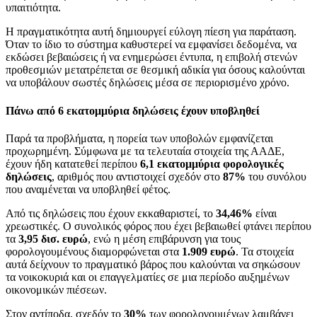
υπαιτιότητα.
Η πραγματικότητα αυτή δημιουργεί εύλογη πίεση για παράταση.
Όταν το ίδιο το σύστημα καθυστερεί να εμφανίσει δεδομένα, να
εκδώσει βεβαιώσεις ή να ενημερώσει έντυπα, η επιβολή στενών
προθεσμιών μετατρέπεται σε θεσμική αδικία για όσους καλούνται
να υποβάλουν σωστές δηλώσεις μέσα σε περιορισμένο χρόνο.
Πάνω από 6 εκατομμύρια δηλώσεις έχουν υποβληθεί
Παρά τα προβλήματα, η πορεία των υποβολών εμφανίζεται
προχωρημένη. Σύμφωνα με τα τελευταία στοιχεία της ΑΑΔΕ,
έχουν ήδη κατατεθεί περίπου
6,1 εκατομμύρια φορολογικές
δηλώσεις
, αριθμός που αντιστοιχεί σχεδόν στο
87%
του συνόλου
που αναμένεται να υποβληθεί φέτος.
Από τις δηλώσεις που έχουν εκκαθαριστεί, το
34,46%
είναι
χρεωστικές. Ο συνολικός φόρος που έχει βεβαιωθεί φτάνει περίπου
τα
3,95 δισ. ευρώ
, ενώ η μέση επιβάρυνση για τους
φορολογουμένους διαμορφώνεται στα
1.909 ευρώ
. Τα στοιχεία
αυτά δείχνουν το πραγματικό βάρος που καλούνται να σηκώσουν
τα νοικοκυριά και οι επαγγελματίες σε μια περίοδο αυξημένων
οικονομικών πιέσεων.
Στον αντίποδα, σχεδόν το
30%
των φορολογουμένων λαμβάνει