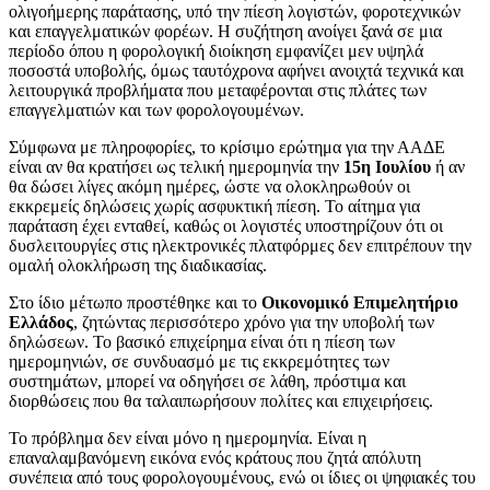
ολιγοήμερης παράτασης, υπό την πίεση λογιστών, φοροτεχνικών
και επαγγελματικών φορέων. Η συζήτηση ανοίγει ξανά σε μια
περίοδο όπου η φορολογική διοίκηση εμφανίζει μεν υψηλά
ποσοστά υποβολής, όμως ταυτόχρονα αφήνει ανοιχτά τεχνικά και
λειτουργικά προβλήματα που μεταφέρονται στις πλάτες των
επαγγελματιών και των φορολογουμένων.
Σύμφωνα με πληροφορίες, το κρίσιμο ερώτημα για την ΑΑΔΕ
είναι αν θα κρατήσει ως τελική ημερομηνία την
15η Ιουλίου
ή αν
θα δώσει λίγες ακόμη ημέρες, ώστε να ολοκληρωθούν οι
εκκρεμείς δηλώσεις χωρίς ασφυκτική πίεση. Το αίτημα για
παράταση έχει ενταθεί, καθώς οι λογιστές υποστηρίζουν ότι οι
δυσλειτουργίες στις ηλεκτρονικές πλατφόρμες δεν επιτρέπουν την
ομαλή ολοκλήρωση της διαδικασίας.
Στο ίδιο μέτωπο προστέθηκε και το
Οικονομικό Επιμελητήριο
Ελλάδος
, ζητώντας περισσότερο χρόνο για την υποβολή των
δηλώσεων. Το βασικό επιχείρημα είναι ότι η πίεση των
ημερομηνιών, σε συνδυασμό με τις εκκρεμότητες των
συστημάτων, μπορεί να οδηγήσει σε λάθη, πρόστιμα και
διορθώσεις που θα ταλαιπωρήσουν πολίτες και επιχειρήσεις.
Το πρόβλημα δεν είναι μόνο η ημερομηνία. Είναι η
επαναλαμβανόμενη εικόνα ενός κράτους που ζητά απόλυτη
συνέπεια από τους φορολογουμένους, ενώ οι ίδιες οι ψηφιακές του