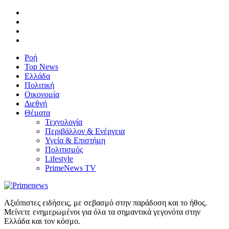
Ροή
Top News
Ελλάδα
Πολιτική
Οικονομία
Διεθνή
Θέματα
Τεχνολογία
Περιβάλλον & Ενέργεια
Υγεία & Επιστήμη
Πολιτισμός
Lifestyle
PrimeNews TV
Αξιόπιστες ειδήσεις, με σεβασμό στην παράδοση και το ήθος.
Μείνετε ενημερωμένοι για όλα τα σημαντικά γεγονότα στην
Ελλάδα και τον κόσμο.