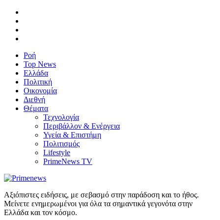
Ροή
Top News
Ελλάδα
Πολιτική
Οικονομία
Διεθνή
Θέματα
Τεχνολογία
Περιβάλλον & Ενέργεια
Υγεία & Επιστήμη
Πολιτισμός
Lifestyle
PrimeNews TV
Αξιόπιστες ειδήσεις, με σεβασμό στην παράδοση και το ήθος.
Μείνετε ενημερωμένοι για όλα τα σημαντικά γεγονότα στην
Ελλάδα και τον κόσμο.