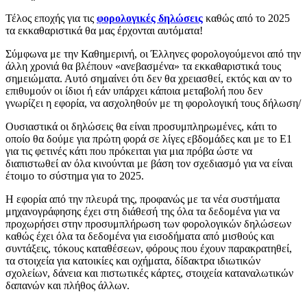
Τέλος εποχής για τις
φορολογικές δηλώσεις
καθώς από το 2025
τα εκκαθαριστικά θα μας έρχονται αυτόματα!
Σύμφωνα με την Καθημερινή, οι Έλληνες φορολογούμενοι από την
άλλη χρονιά θα βλέπουν «ανεβασμένα» τα εκκαθαριστικά τους
σημειώματα. Αυτό σημαίνει ότι δεν θα χρειασθεί, εκτός και αν το
επιθυμούν οι ίδιοι ή εάν υπάρχει κάποια μεταβολή που δεν
γνωρίζει η εφορία, να ασχοληθούν με τη φορολογική τους δήλωση/
Ουσιαστικά οι δηλώσεις θα είναι προσυμπληρωμένες, κάτι το
οποίο θα δούμε για πρώτη φορά σε λίγες εβδομάδες και με το Ε1
για τις φετινές κάτι που πρόκειται για μια πρόβα ώστε να
διαπιστωθεί αν όλα κινούνται με βάση τον σχεδιασμό για να είναι
έτοιμο το σύστημα για το 2025.
Η εφορία από την πλευρά της, προφανώς με τα νέα συστήματα
μηχανογράφησης έχει στη διάθεσή της όλα τα δεδομένα για να
προχωρήσει στην προσυμπλήρωση των φορολογικών δηλώσεων
καθώς έχει όλα τα δεδομένα για εισοδήματα από μισθούς και
συντάξεις, τόκους καταθέσεων, φόρους που έχουν παρακρατηθεί,
τα στοιχεία για κατοικίες και οχήματα, δίδακτρα ιδιωτικών
σχολείων, δάνεια και πιστωτικές κάρτες, στοιχεία καταναλωτικών
δαπανών και πλήθος άλλων.