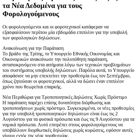
τα Νέα Δεδομένα για τους
Φορολογούμενους
Οι φορολογούμενοι και οι φοροτεχνικοί κατάφεραν να
εξασφαλίσουν περίπου μία εβδομάδα επιπλέον για την υποβολή
των φορολογικών δηλώσεων.
Ανακοίνωση για την Παράταση
Το βράδυ της Τρίτης, το Υπουργείο Εθνικής Οικονομίας και
Οικονομικών ανακοίνωσε την πολυπόθητη παράταση,
ανταποκρινόμενο στα αιτήματα λόγω των τεχνικών προβλημάτων
του συστήματος υποβολής δηλώσεων. Παρόλα αυτά, το Υπουργείο
αποφάσισε να μην επεκτείνει την προθεσμία έως τον Σεπτέμβριο,
όπως ζητούσαν οι φοροτεχνικοί, αλλά να δώσει έναν επιπλέον
χρόνο που θεωρείται επαρκής.
Νέα Περιθώρια για Τροποποιητικές Δηλώσεις Χωρίς Πρόστιμο
Η παράταση παρέχει επίσης δυνατότητα διόρθωσης και
τροποποιήσεων χωρίς πρόστιμο. Συγκεκριμένα, οι νέες προθεσμίες
για την υποβολή τροποποιητικών δηλώσεων είναι έως τις 2
Αυγούστου για τα φυσικά πρόσωπα και έως τις 9 Αυγούστου για τα
νομικά πρόσωπα. Αυτό επιτρέπει στους φορολογούμενους να
υποβάλλουν διορθωτικές δηλώσεις χωρίς κυρώσεις, εφόσον αυτές
γίνουν εντός της νέας προθεσμίας.