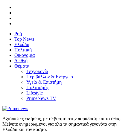
Ροή
Top News
Ελλάδα
Πολιτική
Οικονομία
Διεθνή
Θέματα
Τεχνολογία
Περιβάλλον & Ενέργεια
Υγεία & Επιστήμη
Πολιτισμός
Lifestyle
PrimeNews TV
Αξιόπιστες ειδήσεις, με σεβασμό στην παράδοση και το ήθος.
Μείνετε ενημερωμένοι για όλα τα σημαντικά γεγονότα στην
Ελλάδα και τον κόσμο.