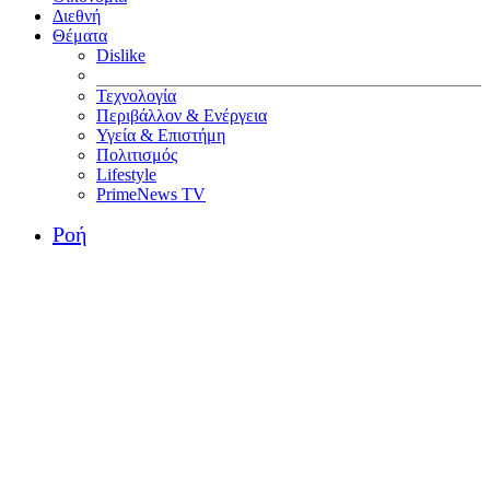
Διεθνή
Θέματα
Dislike
Τεχνολογία
Περιβάλλον & Ενέργεια
Υγεία & Επιστήμη
Πολιτισμός
Lifestyle
PrimeNews TV
Ροή