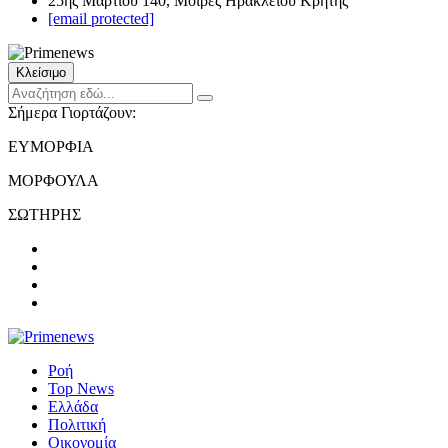
25ης Μαρτίου 140, Μοίρες Ηρακλείου Κρήτης
[email protected]
Κλείσιμο
Σήμερα Γιορτάζουν:
ΕΥΜΟΡΦΙΑ
ΜΟΡΦΟΥΛΑ
ΣΩΤΗΡΗΣ
Ροή
Top News
Ελλάδα
Πολιτική
Οικονομία