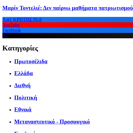
Μαρίν Τοντελιέ: Δεν παίρνω μαθήματα πατριωτισμο
Ant1 ΚΡΗΤΗΣ 95.8
YouTube
Facebook
X
Κατηγορίες
Πρωτοσέλιδα
Ελλάδα
Διεθνή
Πολιτική
Εθνικά
Μεταναστευτικό - Προσφυγικό