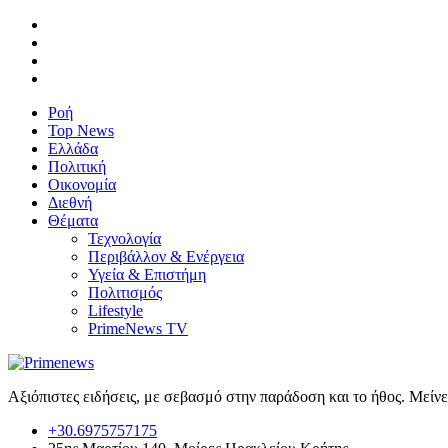
Ροή
Top News
Ελλάδα
Πολιτική
Οικονομία
Διεθνή
Θέματα
Τεχνολογία
Περιβάλλον & Ενέργεια
Υγεία & Επιστήμη
Πολιτισμός
Lifestyle
PrimeNews TV
Αξιόπιστες ειδήσεις, με σεβασμό στην παράδοση και το ήθος. Μείν
+30.6975757175