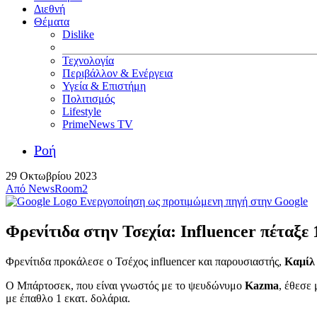
Διεθνή
Θέματα
Dislike
Τεχνολογία
Περιβάλλον & Ενέργεια
Υγεία & Επιστήμη
Πολιτισμός
Lifestyle
PrimeNews TV
Ροή
29 Οκτωβρίου 2023
Από
NewsRoom2
Ενεργοποίηση ως προτιμώμενη πηγή στην Google
Φρενίτιδα στην Τσεχία: Influencer πέταξε 
Φρενίτιδα προκάλεσε ο Τσέχος influencer και παρουσιαστής,
Καμίλ
Ο Μπάρτοσεκ, που είναι γνωστός με το ψευδώνυμο
Kazma
, έθεσε
με έπαθλο 1 εκατ. δολάρια.