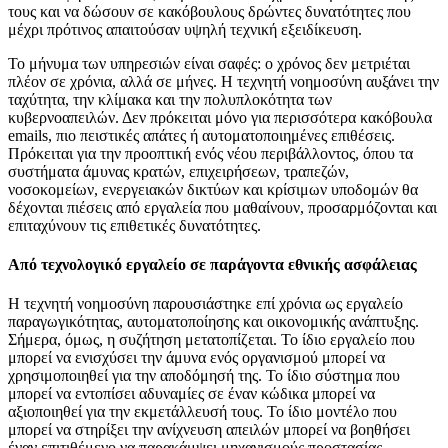
τους και να δώσουν σε κακόβουλους δρώντες δυνατότητες που
μέχρι πρότινος απαιτούσαν υψηλή τεχνική εξειδίκευση.
Το μήνυμα των υπηρεσιών είναι σαφές: ο χρόνος δεν μετριέται
πλέον σε χρόνια, αλλά σε μήνες. Η τεχνητή νοημοσύνη αυξάνει την
ταχύτητα, την κλίμακα και την πολυπλοκότητα των
κυβερνοαπειλών. Δεν πρόκειται μόνο για περισσότερα κακόβουλα
emails, πιο πειστικές απάτες ή αυτοματοποιημένες επιθέσεις.
Πρόκειται για την προοπτική ενός νέου περιβάλλοντος, όπου τα
συστήματα άμυνας κρατών, επιχειρήσεων, τραπεζών,
νοσοκομείων, ενεργειακών δικτύων και κρίσιμων υποδομών θα
δέχονται πιέσεις από εργαλεία που μαθαίνουν, προσαρμόζονται και
επιταχύνουν τις επιθετικές δυνατότητες.
Από τεχνολογικό εργαλείο σε παράγοντα εθνικής ασφάλειας
Η τεχνητή νοημοσύνη παρουσιάστηκε επί χρόνια ως εργαλείο
παραγωγικότητας, αυτοματοποίησης και οικονομικής ανάπτυξης.
Σήμερα, όμως, η συζήτηση μετατοπίζεται. Το ίδιο εργαλείο που
μπορεί να ενισχύσει την άμυνα ενός οργανισμού μπορεί να
χρησιμοποιηθεί για την αποδόμησή της. Το ίδιο σύστημα που
μπορεί να εντοπίσει αδυναμίες σε έναν κώδικα μπορεί να
αξιοποιηθεί για την εκμετάλλευσή τους. Το ίδιο μοντέλο που
μπορεί να στηρίξει την ανίχνευση απειλών μπορεί να βοηθήσει
έναν επιτιθέμενο να παρακάμψει μηχανισμούς προστασίας.