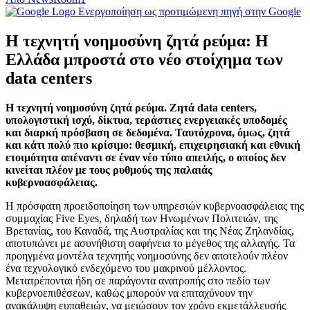
Ενεργοποίηση ως προτιμώμενη πηγή στην Google
Η τεχνητή νοημοσύνη ζητά ρεύμα: Η
Ελλάδα μπροστά στο νέο στοίχημα των
data centers
Η τεχνητή νοημοσύνη ζητά ρεύμα. Ζητά data centers,
υπολογιστική ισχύ, δίκτυα, τεράστιες ενεργειακές υποδομές
και διαρκή πρόσβαση σε δεδομένα. Ταυτόχρονα, όμως, ζητά
και κάτι πολύ πιο κρίσιμο: θεσμική, επιχειρησιακή και εθνική
ετοιμότητα απέναντι σε έναν νέο τύπο απειλής, ο οποίος δεν
κινείται πλέον με τους ρυθμούς της παλαιάς
κυβερνοασφάλειας.
Η πρόσφατη προειδοποίηση των υπηρεσιών κυβερνοασφάλειας της
συμμαχίας Five Eyes, δηλαδή των Ηνωμένων Πολιτειών, της
Βρετανίας, του Καναδά, της Αυστραλίας και της Νέας Ζηλανδίας,
αποτυπώνει με ασυνήθιστη σαφήνεια το μέγεθος της αλλαγής. Τα
προηγμένα μοντέλα τεχνητής νοημοσύνης δεν αποτελούν πλέον
ένα τεχνολογικό ενδεχόμενο του μακρινού μέλλοντος.
Μετατρέπονται ήδη σε παράγοντα ανατροπής στο πεδίο των
κυβερνοεπιθέσεων, καθώς μπορούν να επιταχύνουν την
ανακάλυψη ευπαθειών, να μειώσουν τον χρόνο εκμετάλλευσής