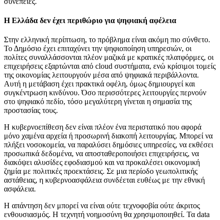
συνέπειες.
Η Ελλάδα δεν έχει περιθώριο για ψηφιακή αφέλεια
Στην ελληνική περίπτωση, το πρόβλημα είναι ακόμη πιο σύνθετο.
Το Δημόσιο έχει επιταχύνει την ψηφιοποίηση υπηρεσιών, οι
πολίτες συναλλάσσονται πλέον μαζικά με κρατικές πλατφόρμες, οι
επιχειρήσεις εξαρτώνται από cloud συστήματα, ενώ κρίσιμοι τομείς
της οικονομίας λειτουργούν μέσα από ψηφιακά περιβάλλοντα.
Αυτή η μετάβαση έχει πρακτικά οφέλη, όμως δημιουργεί και
συγκέντρωση κινδύνου. Όσο περισσότερες λειτουργίες περνούν
στο ψηφιακό πεδίο, τόσο μεγαλύτερη γίνεται η σημασία της
προστασίας τους.
Η κυβερνοεπίθεση δεν είναι πλέον ένα περιστατικό που αφορά
μόνο χαμένα αρχεία ή προσωρινή διακοπή λειτουργίας. Μπορεί να
πλήξει νοσοκομεία, να παραλύσει δημόσιες υπηρεσίες, να εκθέσει
προσωπικά δεδομένα, να αποσταθεροποιήσει επιχειρήσεις, να
διακόψει αλυσίδες εφοδιασμού και να προκαλέσει οικονομική
ζημία με πολιτικές προεκτάσεις. Σε μια περίοδο γεωπολιτικής
αστάθειας, η κυβερνοασφάλεια συνδέεται ευθέως με την εθνική
ασφάλεια.
Η απάντηση δεν μπορεί να είναι ούτε τεχνοφοβία ούτε άκριτος
ενθουσιασμός. Η τεχνητή νοημοσύνη θα χρησιμοποιηθεί. Τα data