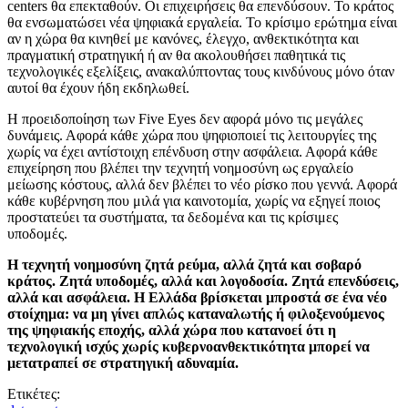
centers θα επεκταθούν. Οι επιχειρήσεις θα επενδύσουν. Το κράτος
θα ενσωματώσει νέα ψηφιακά εργαλεία. Το κρίσιμο ερώτημα είναι
αν η χώρα θα κινηθεί με κανόνες, έλεγχο, ανθεκτικότητα και
πραγματική στρατηγική ή αν θα ακολουθήσει παθητικά τις
τεχνολογικές εξελίξεις, ανακαλύπτοντας τους κινδύνους μόνο όταν
αυτοί θα έχουν ήδη εκδηλωθεί.
Η προειδοποίηση των Five Eyes δεν αφορά μόνο τις μεγάλες
δυνάμεις. Αφορά κάθε χώρα που ψηφιοποιεί τις λειτουργίες της
χωρίς να έχει αντίστοιχη επένδυση στην ασφάλεια. Αφορά κάθε
επιχείρηση που βλέπει την τεχνητή νοημοσύνη ως εργαλείο
μείωσης κόστους, αλλά δεν βλέπει το νέο ρίσκο που γεννά. Αφορά
κάθε κυβέρνηση που μιλά για καινοτομία, χωρίς να εξηγεί ποιος
προστατεύει τα συστήματα, τα δεδομένα και τις κρίσιμες
υποδομές.
Η τεχνητή νοημοσύνη ζητά ρεύμα, αλλά ζητά και σοβαρό
κράτος. Ζητά υποδομές, αλλά και λογοδοσία. Ζητά επενδύσεις,
αλλά και ασφάλεια. Η Ελλάδα βρίσκεται μπροστά σε ένα νέο
στοίχημα: να μη γίνει απλώς καταναλωτής ή φιλοξενούμενος
της ψηφιακής εποχής, αλλά χώρα που κατανοεί ότι η
τεχνολογική ισχύς χωρίς κυβερνοανθεκτικότητα μπορεί να
μετατραπεί σε στρατηγική αδυναμία.
Ετικέτες: