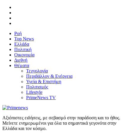
Ροή
Top News
Ελλάδα
Πολιτική
Οικονομία
Διεθνή
Θέματα
Τεχνολογία
Περιβάλλον & Ενέργεια
Υγεία & Επιστήμη
Πολιτισμός
Lifestyle
PrimeNews TV
Αξιόπιστες ειδήσεις, με σεβασμό στην παράδοση και το ήθος.
Μείνετε ενημερωμένοι για όλα τα σημαντικά γεγονότα στην
Ελλάδα και τον κόσμο.