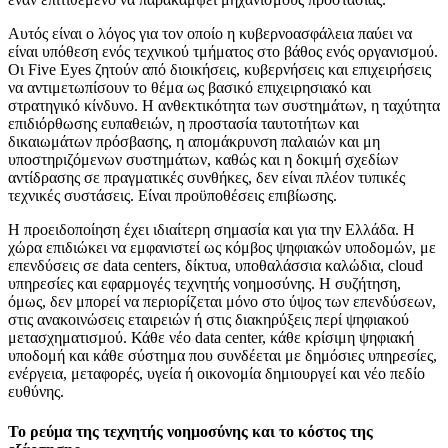
Αυτός είναι ο λόγος για τον οποίο η κυβερνοασφάλεια παύει να
είναι υπόθεση ενός τεχνικού τμήματος στο βάθος ενός οργανισμού.
Οι Five Eyes ζητούν από διοικήσεις, κυβερνήσεις και επιχειρήσεις
να αντιμετωπίσουν το θέμα ως βασικό επιχειρησιακό και
στρατηγικό κίνδυνο. Η ανθεκτικότητα των συστημάτων, η ταχύτητα
επιδιόρθωσης ευπαθειών, η προστασία ταυτοτήτων και
δικαιωμάτων πρόσβασης, η απομάκρυνση παλαιών και μη
υποστηριζόμενων συστημάτων, καθώς και η δοκιμή σχεδίων
αντίδρασης σε πραγματικές συνθήκες, δεν είναι πλέον τυπικές
τεχνικές συστάσεις. Είναι προϋποθέσεις επιβίωσης.
Η προειδοποίηση έχει ιδιαίτερη σημασία και για την Ελλάδα. Η
χώρα επιδιώκει να εμφανιστεί ως κόμβος ψηφιακών υποδομών, με
επενδύσεις σε data centers, δίκτυα, υποθαλάσσια καλώδια, cloud
υπηρεσίες και εφαρμογές τεχνητής νοημοσύνης. Η συζήτηση,
όμως, δεν μπορεί να περιορίζεται μόνο στο ύψος των επενδύσεων,
στις ανακοινώσεις εταιρειών ή στις διακηρύξεις περί ψηφιακού
μετασχηματισμού. Κάθε νέο data center, κάθε κρίσιμη ψηφιακή
υποδομή και κάθε σύστημα που συνδέεται με δημόσιες υπηρεσίες,
ενέργεια, μεταφορές, υγεία ή οικονομία δημιουργεί και νέο πεδίο
ευθύνης.
Το ρεύμα της τεχνητής νοημοσύνης και το κόστος της