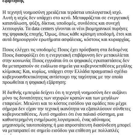
εξάρτησης
Η τεχνητή νοημοσύνη χρειάζεται τεράστια υπολογιστική ισχύ.
Αυτή η ισχύς δεν υπάρχει στο κενό. Μεταφράζεται σε ενεργειακή
κατανάλωση, ψύξη, δίκτυα, υποδομές, συνδέσεις και συνεχή
λειτουργία. Τα data centers γίνονται οι νέοι βιομηχανικοί πυρήνες
της ψηφιακής εποχής. Όμως, όπως κάθε κρίσιμη υποδομή, έτσι και
αυτά δημιουργούν ερωτήματα ασφάλειας, κόστους και κυριαρχίας.
Ποιος ελέγχει τις υποδομές; Ποιος έχει πρόσβαση στα δεδομένα;
Ποιος διασφαλίζει ότι η ενεργειακή επιβάρυνση δεν μετακυλίεται
στην κοινωνία; Ποιος εγγυάται ότι οι ψηφιακές εγκαταστάσεις δεν
θα μετατραπούν σε ευάλωτα σημεία για κυβερνοεπιθέσεις μεγάλης
κλίμακας; Και, κυρίως, υπάρχει στην Ελλάδα πραγματικό σχέδιο
κυβερνοανθεκτικότητας αντίστοιχο της ταχύτητας με την οποία
προωθείται η ψηφιακή εξάρτηση;
Η διεθνής εμπειρία δείχνει ότι η τεχνητή νοημοσύνη δεν αυξάνει
μόνο τις δυνατότητες των ισχυρών κρατών και των μεγάλων
εταιρειών. Μειώνει και το κόστος εισόδου για ομάδες που μέχρι
σήμερα δεν είχαν την τεχνική ικανότητα να εξαπολύσουν σύνθετες
κυβερνοεπιθέσεις. Αυτό σημαίνει ότι ένα παλαιό σύστημα, μια
καθυστερημένη ενημέρωση λογισμικού, ένας αδύναμος
μηχανισμός ταυτοποίησης ή μια απροστάτευτη διασύνδεση μπορεί
να μετατραπεί σε σημείο εισόδου για επίθεση με πολλαπλές