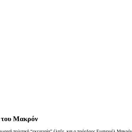
α του Μακρόν
ινή πολιτική “εκεχειρία” έληξε, και ο πρόεδρος Εμανουέλ Μακρόν α