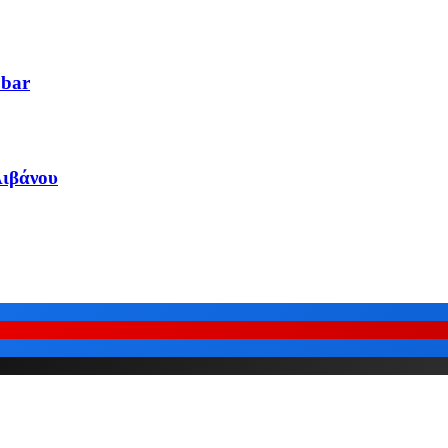
 bar
Λιβάνου