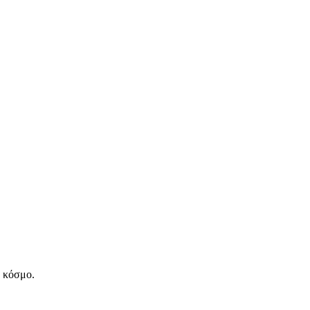
ν κόσμο.