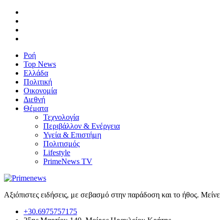
Ροή
Top News
Ελλάδα
Πολιτική
Οικονομία
Διεθνή
Θέματα
Τεχνολογία
Περιβάλλον & Ενέργεια
Υγεία & Επιστήμη
Πολιτισμός
Lifestyle
PrimeNews TV
Αξιόπιστες ειδήσεις, με σεβασμό στην παράδοση και το ήθος. Μείν
+30.6975757175