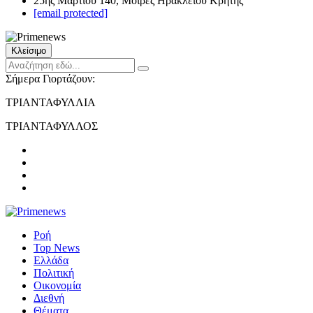
25ης Μαρτίου 140, Μοίρες Ηρακλείου Κρήτης
[email protected]
Κλείσιμο
Σήμερα Γιορτάζουν:
ΤΡΙΑΝΤΑΦΥΛΛΙΑ
ΤΡΙΑΝΤΑΦΥΛΛΟΣ
Ροή
Top News
Ελλάδα
Πολιτική
Οικονομία
Διεθνή
Θέματα