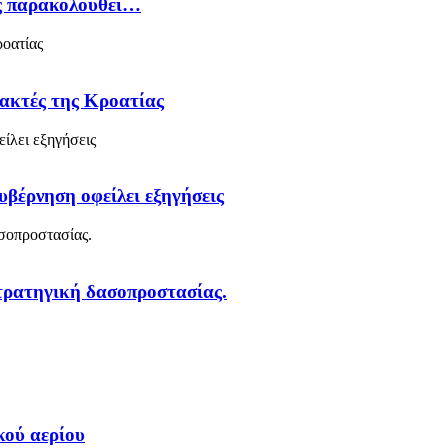
ός παρακολουθεί…
 ακτές της Κροατίας
υβέρνηση οφείλει εξηγήσεις
στρατηγική δασοπροστασίας.
κού αερίου