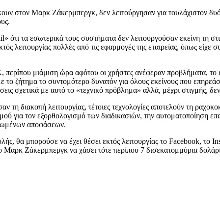
ουν στον Μαρκ Ζάκερμπεργκ, δεν λειτούργησαν για τουλάχιστον δυόμι
υς.
» ότι τα εσωτερικά τους συστήματα δεν λειτουργούσαν εκείνη τη στι
κτός λειτουργίας πολλές από τις εφαρμογές της εταιρείας, όπως είχε σ
X, περίπου μιάμιση ώρα αφότου οι χρήστες ανέφεραν προβλήματα, το
ε το ζήτημα το συντομότερο δυνατόν για όλους εκείνους που επηρεάσ
εις σχετικά με αυτό το «τεχνικό πρόβλημα» αλλά, μέχρι στιγμής, δε
σαν τη διακοπή λειτουργίας, τέτοιες τεχνολογίες αποτελούν τη ραχοκ
νισμού για τον εξορθολογισμό των διαδικασιών, την αυτοματοποίηση 
ριωμένων αποφάσεων.
ς, θα μπορούσε να έχει θέσει εκτός λειτουργίας το Facebook, το In
 ο Μαρκ Ζάκερμπεργκ να χάσει τότε περίπου 7 δισεκατομμύρια δολάρ