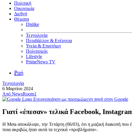
Πολιτική
Οικονομία
Διεθνή
Θέματα
Dislike
Τεχνολογία
Περιβάλλον & Ενέργεια
Υγεία & Επιστήμη
Πολιτισμός
Lifestyle
PrimeNews TV
Ροή
Τεχνολογία
6 Μαρτίου 2024
Από
NewsRoom1
Ενεργοποίηση ως προτιμώμενη πηγή στην Google
Γιατί «έπεσαν» τελικά Facebook, Instagra
Η Meta αποκάλυψε, την Τετάρτη (06/03), ότι η μαζική διακοπή που 
ποια ακριβώς ήταν αυτά τα τεχνικά «προβλήματα».