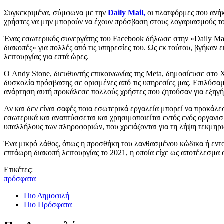
Συγκεκριμένα, σύμφωνα με την
Daily Mail,
οι πλατφόρμες που ανήκ
χρήστες να μην μπορούν να έχουν πρόσβαση στους λογαριασμούς το
Ένας εσωτερικός συνεργάτης του Facebook δήλωσε στην «Daily Mail
διακοπές» για πολλές από τις υπηρεσίες του. Ως εκ τούτου, βγήκαν ε
λειτουργίας για επτά ώρες.
Ο Andy Stone, διευθυντής επικοινωνίας της Meta, δημοσίευσε στο 
δυσκολία πρόσβασης σε ορισμένες από τις υπηρεσίες μας. Επιλύσαμ
ανάρτηση αυτή προκάλεσε πολλούς χρήστες που ζητούσαν για εξηγήσ
Αν και δεν είναι σαφές ποια εσωτερικά εργαλεία μπορεί να προκάλε
εσωτερικά και αναπτύσσεται και χρησιμοποιείται εντός ενός οργα
υπαλλήλους των πληροφοριών, που χρειάζονται για τη λήψη τεκμη
Ένα μικρό λάθος, όπως η προσθήκη του λανθασμένου κώδικα ή εντολή
επτάωρη διακοπή λειτουργίας το 2021, η οποία είχε ως αποτέλεσμα
Ετικέτες:
πρόσφατα
Πιο Δημοφιλή
Πιο Πρόσφατα