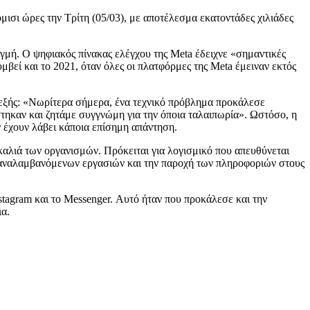
σι ώρες την Τρίτη (05/03), με αποτέλεσμα εκατοντάδες χιλιάδες
γμή. Ο ψηφιακός πίνακας ελέγχου της Meta έδειχνε «σημαντικές
υμβεί και το 2021, όταν όλες οι πλατφόρμες της Meta έμειναν εκτός
 εξής: «Νωρίτερα σήμερα, ένα τεχνικό πρόβλημα προκάλεσε
τηκαν και ζητάμε συγγνώμη για την όποια ταλαιπωρία». Ωστόσο, η
ν έχουν λάβει κάποια επίσημη απάντηση.
οκαλιά των οργανισμών. Πρόκειται για λογισμικό που απευθύνεται
επαναλαμβανόμενων εργασιών και την παροχή των πληροφοριών στους
stagram και το Messenger. Αυτό ήταν που προκάλεσε και την
ια.