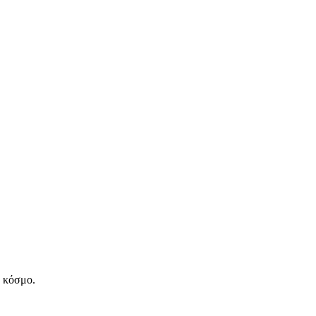
ν κόσμο.