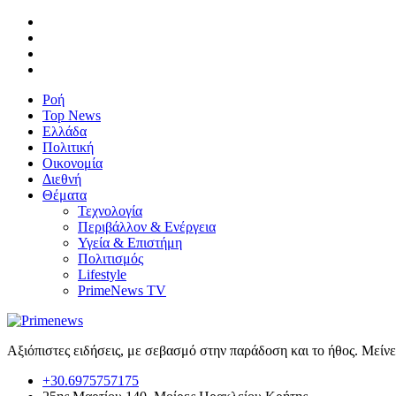
Ροή
Top News
Ελλάδα
Πολιτική
Οικονομία
Διεθνή
Θέματα
Τεχνολογία
Περιβάλλον & Ενέργεια
Υγεία & Επιστήμη
Πολιτισμός
Lifestyle
PrimeNews TV
Αξιόπιστες ειδήσεις, με σεβασμό στην παράδοση και το ήθος. Μείν
+30.6975757175