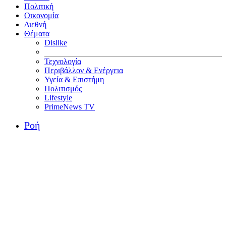
Πολιτική
Οικονομία
Διεθνή
Θέματα
Dislike
Τεχνολογία
Περιβάλλον & Ενέργεια
Υγεία & Επιστήμη
Πολιτισμός
Lifestyle
PrimeNews TV
Ροή