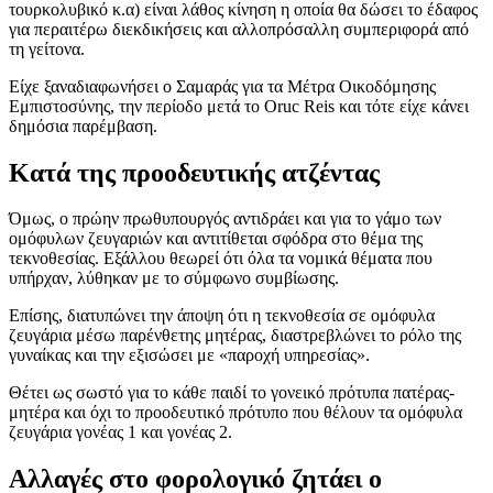
τουρκολυβικό κ.α) είναι λάθος κίνηση η οποία θα δώσει το έδαφος
για περαιτέρω διεκδικήσεις και αλλοπρόσαλλη συμπεριφορά από
τη γείτονα.
Είχε ξαναδιαφωνήσει ο Σαμαράς για τα Μέτρα Οικοδόμησης
Εμπιστοσύνης, την περίοδο μετά το Oruc Reis και τότε είχε κάνει
δημόσια παρέμβαση.
Κατά της προοδευτικής ατζέντας
Όμως, ο πρώην πρωθυπουργός αντιδράει και για το γάμο των
ομόφυλων ζευγαριών και αντιτίθεται σφόδρα στο θέμα της
τεκνοθεσίας. Εξάλλου θεωρεί ότι όλα τα νομικά θέματα που
υπήρχαν, λύθηκαν με το σύμφωνο συμβίωσης.
Επίσης, διατυπώνει την άποψη ότι η τεκνοθεσία σε ομόφυλα
ζευγάρια μέσω παρένθετης μητέρας, διαστρεβλώνει το ρόλο της
γυναίκας και την εξισώσει με «παροχή υπηρεσίας».
Θέτει ως σωστό για το κάθε παιδί το γονεικό πρότυπα πατέρας-
μητέρα και όχι το προοδευτικό πρότυπο που θέλουν τα ομόφυλα
ζευγάρια γονέας 1 και γονέας 2.
Αλλαγές στο φορολογικό ζητάει ο