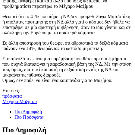
Επίσης, αναφέρει και κάτι άλλο που ίσως θα πρέπει να
προβληματίσει περαιτέρω το Μέγαρο Μαξίμου.
Θεωρεί ότι το 41% που πήρε η ΝΔ δεν προήλθε λόγω Μητσοτάκη
ή απόλυτης προτίμησης στη ΝΔ αλλά γιατί ο κόσμος δεν ήθελε να
επιστρέψει σε μία αριστερή κυβέρνηση, όταν το ίδιο γίνεται και σε
ολόκληρη την Ευρώπη με τα αριστερά κόμματα.
Σε άλλη αποστροφή του θεωρεί ότι αθροιστικά τα δεξιά κόμματα
πιάνουν ένα 14%, θεωρώντας τα ωστόσο μη απειλή.
Στο σύνολό της είναι μία παρέμβαση που θέτει αρκετά ζητήματα
που συχνά διατυπώνει η παραδοσιακή βάση της ΝΔ. Με την στάση
του, όμως, διατηρεί και αυτή τη δεξιά τάση εντός της ΝΔ και
μικραίνει τις πιθανές διαρροές.
Όμως, δεν παύει να είναι ένα καμπανάκι για το Μαξίμου.
Ετικέτες:
πρόσφατα
Μέγαρο Μαξίμου
Πιο Δημοφιλή
Πιο Πρόσφατα
Πιο Δημοφιλή