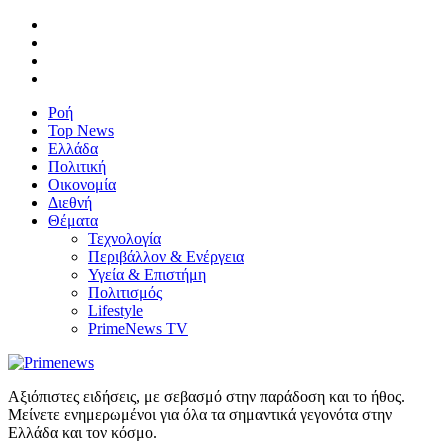
Ροή
Top News
Ελλάδα
Πολιτική
Οικονομία
Διεθνή
Θέματα
Τεχνολογία
Περιβάλλον & Ενέργεια
Υγεία & Επιστήμη
Πολιτισμός
Lifestyle
PrimeNews TV
Αξιόπιστες ειδήσεις, με σεβασμό στην παράδοση και το ήθος.
Μείνετε ενημερωμένοι για όλα τα σημαντικά γεγονότα στην
Ελλάδα και τον κόσμο.