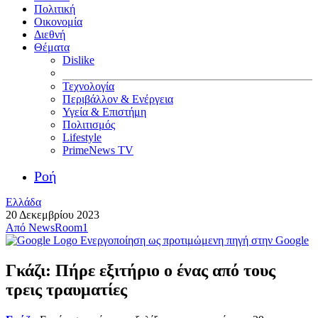
Πολιτική
Οικονομία
Διεθνή
Θέματα
Dislike
Τεχνολογία
Περιβάλλον & Ενέργεια
Υγεία & Επιστήμη
Πολιτισμός
Lifestyle
PrimeNews TV
Ροή
Ελλάδα
20 Δεκεμβρίου 2023
Από
NewsRoom1
Ενεργοποίηση ως προτιμώμενη πηγή στην Google
Γκάζι: Πήρε εξιτήριο ο ένας από τους
τρεις τραυματίες