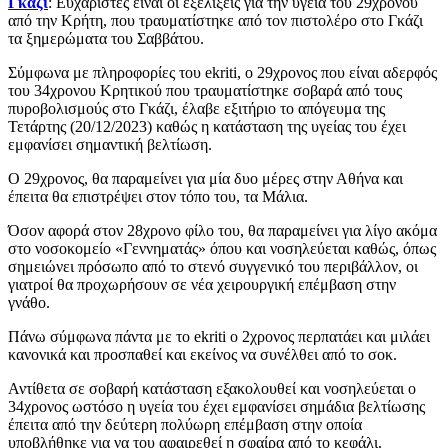
Γκάζι
: Ευχάριστες είναι οι εξελίξεις για την υγεία του 29χρονου
από την Κρήτη, που τραυματίστηκε από τον πιστολέρο στο Γκάζι
τα ξημερώματα του Σαββάτου.
Σύμφωνα με πληροφορίες του ekriti, o 29χρονος που είναι αδερφός
του 34χρονου Κρητικού που τραυματίστηκε σοβαρά από τους
πυροβολισμούς στο Γκάζι, έλαβε εξιτήριο το απόγευμα της
Τετάρτης (20/12/2023) καθώς η κατάσταση της υγείας του έχει
εμφανίσει σημαντική βελτίωση.
Ο 29χρονος, θα παραμείνει για μία δυο μέρες στην Αθήνα και
έπειτα θα επιστρέψει στον τόπο του, τα Μάλια.
Όσον αφορά στον 28χρονο φίλο του, θα παραμείνει για λίγο ακόμα
στο νοσοκομείο «Γεννηματάς» όπου και νοσηλεύεται καθώς, όπως
σημειώνει πρόσωπο από το στενό συγγενικό του περιβάλλον, οι
γιατροί θα προχωρήσουν σε νέα χειρουργική επέμβαση στην
γνάθο.
Πάνω σύμφωνα πάντα με το ekriti ο 2χρονος περπατάει και μιλάει
κανονικά και προσπαθεί και εκείνος να συνέλθει από το σοκ.
Αντίθετα σε σοβαρή κατάσταση εξακολουθεί και νοσηλεύεται ο
34χρονος ωστόσο η υγεία του έχει εμφανίσει σημάδια βελτίωσης
έπειτα από την δεύτερη πολύωρη επέμβαση στην οποία
υποβλήθηκε για να του αφαιρεθεί η σφαίρα από το κεφάλι.