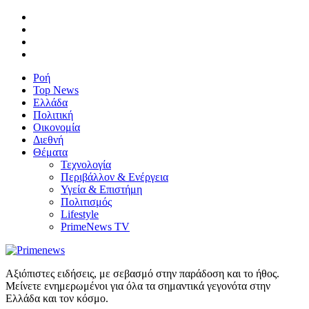
Ροή
Top News
Ελλάδα
Πολιτική
Οικονομία
Διεθνή
Θέματα
Τεχνολογία
Περιβάλλον & Ενέργεια
Υγεία & Επιστήμη
Πολιτισμός
Lifestyle
PrimeNews TV
Αξιόπιστες ειδήσεις, με σεβασμό στην παράδοση και το ήθος.
Μείνετε ενημερωμένοι για όλα τα σημαντικά γεγονότα στην
Ελλάδα και τον κόσμο.