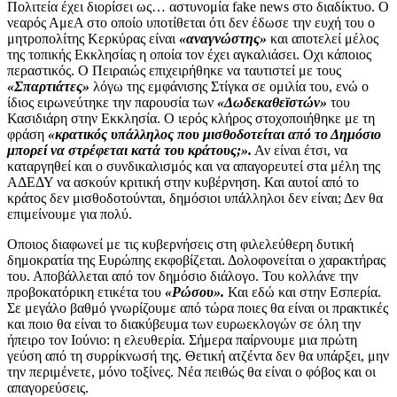
Πολιτεία έχει διορίσει ως… αστυνομία fake news στο διαδίκτυο. Ο
νεαρός ΑμεΑ στο οποίο υποτίθεται ότι δεν έδωσε την ευχή του ο
μητροπολίτης Κερκύρας είναι
«αναγνώστης»
και αποτελεί μέλος
της τοπικής Εκκλησίας η οποία τον έχει αγκαλιάσει. Οχι κάποιος
περαστικός. Ο Πειραιώς επιχειρήθηκε να ταυτιστεί με τους
«Σπαρτιάτες»
λόγω της εμφάνισης Στίγκα σε ομιλία του, ενώ ο
ίδιος ειρωνεύτηκε την παρουσία των
«Δωδεκαθεϊστών»
του
Κασιδιάρη στην Εκκλησία. Ο ιερός κλήρος στοχοποιήθηκε με τη
φράση
«κρατικός υπάλληλος που μισθοδοτείται από το Δημόσιο
μπορεί να στρέφεται κατά του κράτους;».
Αν είναι έτσι, να
καταργηθεί και ο συνδικαλισμός και να απαγορευτεί στα μέλη της
ΑΔΕΔΥ να ασκούν κριτική στην κυβέρνηση. Και αυτοί από το
κράτος δεν μισθοδοτούνται, δημόσιοι υπάλληλοι δεν είναι; Δεν θα
επιμείνουμε για πολύ.
Οποιος διαφωνεί με τις κυβερνήσεις στη φιλελεύθερη δυτική
δημοκρατία της Ευρώπης εκφοβίζεται. Δολοφονείται ο χαρακτήρας
του. Αποβάλλεται από τον δημόσιο διάλογο. Του κολλάνε την
προβοκατόρικη ετικέτα του
«Ρώσου».
Και εδώ και στην Εσπερία.
Σε μεγάλο βαθμό γνωρίζουμε από τώρα ποιες θα είναι οι πρακτικές
και ποιο θα είναι το διακύβευμα των ευρωεκλογών σε όλη την
ήπειρο τον Ιούνιο: η ελευθερία. Σήμερα παίρνουμε μια πρώτη
γεύση από τη συρρίκνωσή της. Θετική ατζέντα δεν θα υπάρξει, μην
την περιμένετε, μόνο τοξίνες. Νέα πειθώς θα είναι ο φόβος και οι
απαγορεύσεις.