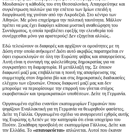
Μουδανιών η κάθοδός του στη Θεσσαλονίκη. Απαγορεύτηκε και
συγκέντρωση πολιτών για την επέτειο των Ιμίων επειδή η
διοργάνωσή της γινόταν από την Ακροδεξιά. Στο κέντρο των
Αθηνών. Με μόνο επιχείρημα την πολιτική ταυτότητα. Μάλλον
πρέπει να μας έχει διαφύγει κάποια μυστική αναθεώρηση του
Συντάγματος, η οποία προβλέπει εφεξής την ελευθερία τού
συνέρχεσθαι μόνο για αριστερούς! Δεν εξηγείται αλλιώς..
Εδώ τελειώνουν οι διαφορές και αρχίζουν οι ομοιότητες με τη
Δύση στην οποία ανήκομεν! Διότι αυτό ακριβώς παρατηρείται εν
όψει ευρωεκλογών σε όλη την Ευρώπη: φόβος και απαγορεύσεις.
Αυτή είναι η συνταγή της φιλελεύθερης δημοκρατίας για να
συγκρατήσει τη διαμαρτυρία. Η μετάλλαξή της. Σε όποιον
διαφωνεί μαζί μας επιβάλλεται η ποινή της απαγόρευσης της
συμμετοχής στον δημόσιο βίο και στις δημοκρατικές διαδικασίες
ελέγχου των εξουσιών. Οποιος διαφωνεί μαζί μας και δεν
μπορούμε να περιορίσουμε την επιρροή του γίνεται στόχος
εκφοβιστικών και τρομοκρατικών υποθέσεων. Δείτε τη Γερμανία.
Οργανωμένο σχέδιο εναντίον εκατομμυρίων Γερμανών που
ψηφίζουν Εναλλακτική για τη Γερμανία να θεωρηθούν φασίστες.
Δείτε τη Γαλλία. Οργανωμένο σχέδιο να αναγορευτεί εχθρός αυτής
της Ευρώπης η Λεπέν με την κατηγορία ότι είναι υποχείριο του
Πούτιν. Ξεκάθαρη προσβολή σε εκατομμύρια Γάλλους. Δείτε και
την Ελλάδα. Το
«απαγορεύεται»
απλώνεται. Αυτοί που έκαναν