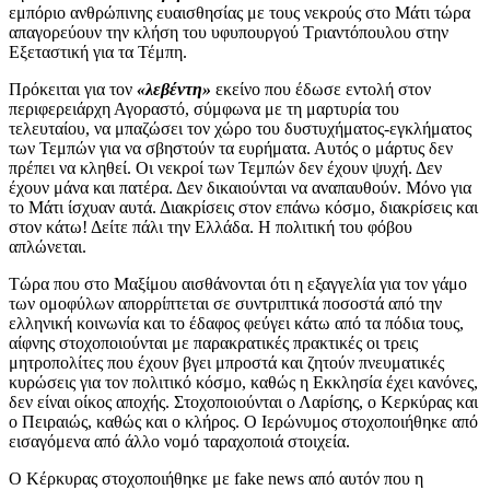
εμπόριο ανθρώπινης ευαισθησίας με τους νεκρούς στο Μάτι τώρα
απαγορεύουν την κλήση του υφυπουργού Τριαντόπουλου στην
Εξεταστική για τα Τέμπη.
Πρόκειται για τον
«λεβέντη»
εκείνο που έδωσε εντολή στον
περιφερειάρχη Αγοραστό, σύμφωνα με τη μαρτυρία του
τελευταίου, να μπαζώσει τον χώρο του δυστυχήματος-εγκλήματος
των Τεμπών για να σβηστούν τα ευρήματα. Αυτός ο μάρτυς δεν
πρέπει να κληθεί. Οι νεκροί των Τεμπών δεν έχουν ψυχή. Δεν
έχουν μάνα και πατέρα. Δεν δικαιούνται να αναπαυθούν. Μόνο για
το Μάτι ίσχυαν αυτά. Διακρίσεις στον επάνω κόσμο, διακρίσεις και
στον κάτω! Δείτε πάλι την Ελλάδα. Η πολιτική του φόβου
απλώνεται.
Τώρα που στο Μαξίμου αισθάνονται ότι η εξαγγελία για τον γάμο
των ομοφύλων απορρίπτεται σε συντριπτικά ποσοστά από την
ελληνική κοινωνία και το έδαφος φεύγει κάτω από τα πόδια τους,
αίφνης στοχοποιούνται με παρακρατικές πρακτικές οι τρεις
μητροπολίτες που έχουν βγει μπροστά και ζητούν πνευματικές
κυρώσεις για τον πολιτικό κόσμο, καθώς η Εκκλησία έχει κανόνες,
δεν είναι οίκος αποχής. Στοχοποιούνται ο Λαρίσης, ο Κερκύρας και
ο Πειραιώς, καθώς και ο κλήρος. Ο Ιερώνυμος στοχοποιήθηκε από
εισαγόμενα από άλλο νομό ταραχοποιά στοιχεία.
Ο Κέρκυρας στοχοποιήθηκε με fake news από αυτόν που η