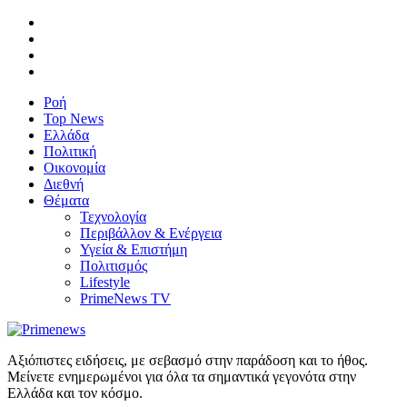
Ροή
Top News
Ελλάδα
Πολιτική
Οικονομία
Διεθνή
Θέματα
Τεχνολογία
Περιβάλλον & Ενέργεια
Υγεία & Επιστήμη
Πολιτισμός
Lifestyle
PrimeNews TV
Αξιόπιστες ειδήσεις, με σεβασμό στην παράδοση και το ήθος.
Μείνετε ενημερωμένοι για όλα τα σημαντικά γεγονότα στην
Ελλάδα και τον κόσμο.