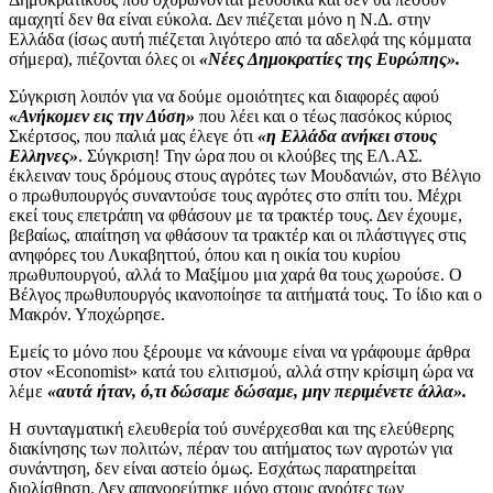
αμαχητί δεν θα είναι εύκολα. Δεν πιέζεται μόνο η Ν.Δ. στην
Ελλάδα (ίσως αυτή πιέζεται λιγότερο από τα αδελφά της κόμματα
σήμερα), πιέζονται όλες οι
«Νέες Δημοκρατίες της Ευρώπης».
Σύγκριση λοιπόν για να δούμε ομοιότητες και διαφορές αφού
«Ανήκομεν εις την Δύση»
που λέει και ο τέως πασόκος κύριος
Σκέρτσος, που παλιά μας έλεγε ότι
«η Ελλάδα ανήκει στους
Ελληνες»
. Σύγκριση! Την ώρα που οι κλούβες της ΕΛ.ΑΣ.
έκλειναν τους δρόμους στους αγρότες των Μουδανιών, στο Βέλγιο
ο πρωθυπουργός συναντούσε τους αγρότες στο σπίτι του. Μέχρι
εκεί τους επετράπη να φθάσουν με τα τρακτέρ τους. Δεν έχουμε,
βεβαίως, απαίτηση να φθάσουν τα τρακτέρ και οι πλάστιγγες στις
ανηφόρες του Λυκαβηττού, όπου και η οικία του κυρίου
πρωθυπουργού, αλλά το Μαξίμου μια χαρά θα τους χωρούσε. Ο
Βέλγος πρωθυπουργός ικανοποίησε τα αιτήματά τους. Το ίδιο και ο
Μακρόν. Υποχώρησε.
Εμείς το μόνο που ξέρουμε να κάνουμε είναι να γράφουμε άρθρα
στον «Economist» κατά του ελιτισμού, αλλά στην κρίσιμη ώρα να
λέμε
«αυτά ήταν, ό,τι δώσαμε δώσαμε, μην περιμένετε άλλα».
Η συνταγματική ελευθερία τού συνέρχεσθαι και της ελεύθερης
διακίνησης των πολιτών, πέραν του αιτήματος των αγροτών για
συνάντηση, δεν είναι αστείο όμως. Εσχάτως παρατηρείται
διολίσθηση. Δεν απαγορεύτηκε μόνο στους αγρότες των