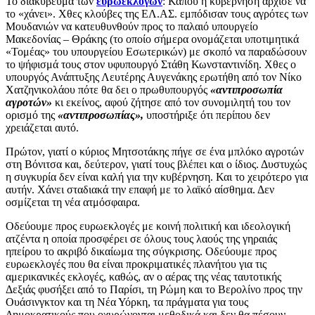
Το διακύβευμα των
ευρωεκλογών
: Κάπου η κυβέρνηση άρχισε να
το «χάνει». Χθες κλούβες της ΕΛ.ΑΣ. εμπόδισαν τους αγρότες των
Μουδανιών να κατευθυνθούν προς το παλαιό υπουργείο
Μακεδονίας – Θράκης (το οποίο σήμερα ονομάζεται υποτιμητικά
«Τομέας» του υπουργείου Εσωτερικών) με σκοπό να παραδώσουν
το ψήφισμά τους στον υφυπουργό Στάθη Κωνσταντινίδη. Χθες ο
υπουργός Ανάπτυξης Λευτέρης Αυγενάκης ερωτήθη από τον Νίκο
Χατζηνικολάου πότε θα δει ο πρωθυπουργός
«αντιπροσωπία
αγροτών»
κι εκείνος, αφού ζήτησε από τον συνομιλητή του τον
ορισμό της
«αντιπροσωπίας»,
υποστήριξε ότι περίπου δεν
χρειάζεται αυτό.
Πρώτον, γιατί ο κύριος Μητσοτάκης πήγε σε ένα μπλόκο αγροτών
στη Βόνιτσα και, δεύτερον, γιατί τους βλέπει και ο ίδιος. Δυστυχώς
η συγκυρία δεν είναι καλή για την κυβέρνηση. Και το χειρότερο για
αυτήν. Χάνει σταδιακά την επαφή με το λαϊκό αίσθημα. Δεν
οσμίζεται τη νέα ατμόσφαιρα.
Οδεύουμε προς ευρωεκλογές με κοινή πολιτική και ιδεολογική
ατζέντα η οποία προσφέρει σε όλους τους λαούς της γηραιάς
ηπείρου το ακριβό δικαίωμα της σύγκρισης. Οδεύουμε προς
ευρωεκλογές που θα είναι προκριματικές πλανήτου για τις
αμερικανικές εκλογές, καθώς, αν ο αέρας της νέας ταυτοτικής
Δεξιάς φυσήξει από το Παρίσι, τη Ρώμη και το Βερολίνο προς την
Ουάσινγκτον και τη Νέα Υόρκη, τα πράγματα για τους
Δημοκρατικούς που οχυρώνονται μεθοδικά και δεν θα πέσουν