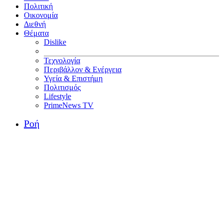
Πολιτική
Οικονομία
Διεθνή
Θέματα
Dislike
Τεχνολογία
Περιβάλλον & Ενέργεια
Υγεία & Επιστήμη
Πολιτισμός
Lifestyle
PrimeNews TV
Ροή