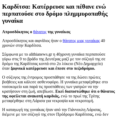
Καρδίτσα: Κατέρρευσε και πέθανε ενώ
περπατούσε στο δρόμο πλημμυροπαθής
γυναίκα
Απροσδόκητος ο
θάνατος
της γυναίκας
Απροσδόκητος και αιφνίδιος ήταν ο
θάνατος μιας γυναίκας
40
χρονών στην Καρδίτσα.
Σύμφωνα με το alithianews.gr η 40χρονη γυναίκα περπατούσε
γύρω στις 9 το βράδυ της Δευτέρας μαζί με τον σύζυγό της σε
δρόμο της Καρδίτσας κοντά στο 2ο λύκειο (Νέο Δημαρχείο)
όταν
ξαφνικά κατέρρευσε και έπεσε στο πεζοδρόμιο.
Ο σύζυγος της έντρομος προσπάθησε να της δώσει πρώτες
βοήθειες και κάλεσε ασθενοφόρο. Η γυναίκα μεταφέρθηκε στο
νοσοκομείο και παρά τις προσπάθειες των γιατρών να την
κρατήσουν στη ζωή, απεβίωσε.
Εκεί διαπιστώθηκε ότι ο θάνατος
της οφείλεται ανακοπή καρδιάς,
ενώ το πρωί της Τρίτης
μεταφέρθηκε στη Λάρισα για νεκροψία και νεκροτομή.
Η καταγωγή της γυναίκας ήταν από την Γιάννουλη Λάρισας,
διέμενε με τον σύζυγό της στον Πρόδρομο Καρδίτσας, ενώ δεν