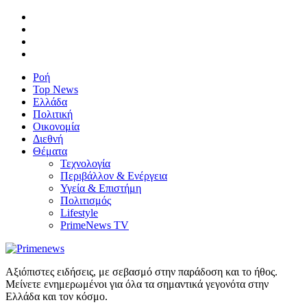
Ροή
Top News
Ελλάδα
Πολιτική
Οικονομία
Διεθνή
Θέματα
Τεχνολογία
Περιβάλλον & Ενέργεια
Υγεία & Επιστήμη
Πολιτισμός
Lifestyle
PrimeNews TV
Αξιόπιστες ειδήσεις, με σεβασμό στην παράδοση και το ήθος.
Μείνετε ενημερωμένοι για όλα τα σημαντικά γεγονότα στην
Ελλάδα και τον κόσμο.