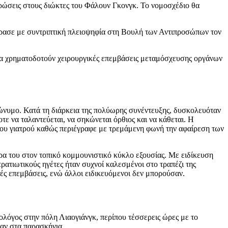
υρώσεις στους διώκτες του Φάλουν Γκονγκ. Το νομοσχέδιο θα
 πέρασε με συντριπτική πλειοψηφία στη Βουλή των Αντιπροσώπων τον
ς να χρηματοδοτούν χειρουργικές επεμβάσεις μεταμόσχευσης οργάνων
ώνυμο. Κατά τη διάρκεια της πολύωρης συνέντευξης, δυσκολευόταν
ε να ταλαντεύεται, να σηκώνεται όρθιος και να κάθεται. Η
του γιατρού καθώς περιέγραφε με τρεμάμενη φωνή την αφαίρεση των
έρα του στον τοπικό κομμουνιστικό κύκλο εξουσίας. Με ειδίκευση
ρατιωτικούς ηγέτες ήταν συχνοί καλεσμένοι στο τραπέζι της
κές επεμβάσεις, ενώ άλλοι ειδικευόμενοι δεν μπορούσαν.
ολόγος στην πόλη Λιαογιάνγκ, περίπου τέσσερεις ώρες με το
ναν στα παρασκήνια.