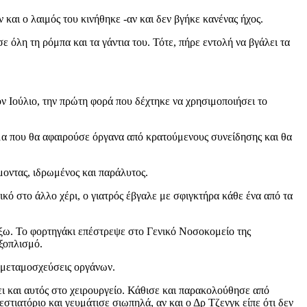
 και ο λαιμός του κινήθηκε -αν και δεν βγήκε κανένας ήχος.
σε όλη τη ρόμπα και τα γάντια του. Τότε, πήρε εντολή να βγάλει τα
ν Ιούλιο, την πρώτη φορά που δέχτηκε να χρησιμοποιήσει το
μα που θα αφαιρούσε όργανα από κρατούμενους συνείδησης και θα
μοντας, ιδρωμένος και παράλυτος.
κό στο άλλο χέρι, ο γιατρός έβγαλε με σφιγκτήρα κάθε ένα από τα
έξω. Το φορτηγάκι επέστρεψε στο Γενικό Νοσοκομείο της
εξοπλισμό.
ς μεταμοσχεύσεις οργάνων.
ει και αυτός στο χειρουργείο. Κάθισε και παρακολούθησε από
τιατόριο και γευμάτισε σιωπηλά, αν και ο Δρ Τζενγκ είπε ότι δεν