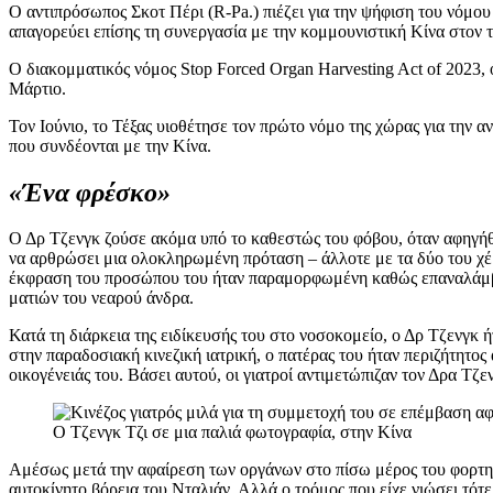
Ο αντιπρόσωπος Σκοτ Πέρι (R-Pa.) πιέζει για την ψήφιση του νόμο
απαγορεύει επίσης τη συνεργασία με την κομμουνιστική Κίνα στον
Ο διακομματικός νόμος Stop Forced Organ Harvesting Act of 2023,
Μάρτιο.
Τον Ιούνιο, το Τέξας υιοθέτησε τον πρώτο νόμο της χώρας για την
που συνδέονται με την Κίνα.
«Ένα φρέσκο»
Ο Δρ Τζενγκ ζούσε ακόμα υπό το καθεστώς του φόβου, όταν αφηγήθ
να αρθρώσει μια ολοκληρωμένη πρόταση – άλλοτε με τα δύο του χέρι
έκφραση του προσώπου του ήταν παραμορφωμένη καθώς επαναλάμβ
ματιών του νεαρού άνδρα.
Κατά τη διάρκεια της ειδίκευσής του στο νοσοκομείο, ο Δρ Τζενγκ 
στην παραδοσιακή κινεζική ιατρική, ο πατέρας του ήταν περιζήτητο
οικογένειάς του. Βάσει αυτού, οι γιατροί αντιμετώπιζαν τον Δρα Τζ
Ο Τζενγκ Τζι σε μια παλιά φωτογραφία, στην Κίνα
Αμέσως μετά την αφαίρεση των οργάνων στο πίσω μέρος του φορτηγο
αυτοκίνητο βόρεια του Νταλιάν. Αλλά ο τρόμος που είχε νιώσει τότ