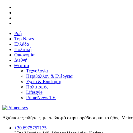
Ροή
Top News
Ελλάδα
Πολιτική
Οικονομία
Διεθνή
Θέματα
Τεχνολογία
Περιβάλλον & Ενέργεια
Υγεία & Επιστήμη
Πολιτισμός
Lifestyle
PrimeNews TV
Αξιόπιστες ειδήσεις, με σεβασμό στην παράδοση και το ήθος. Μείν
+30.6975757175