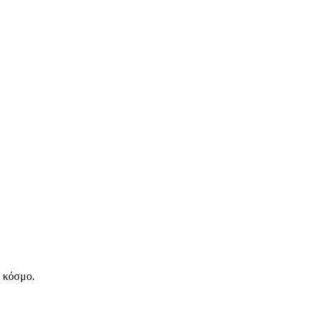
ν κόσμο.