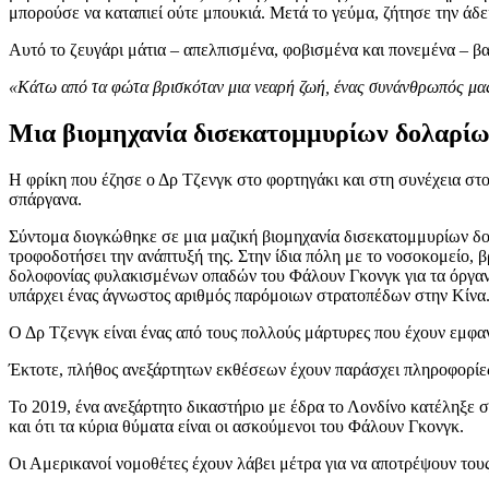
μπορούσε να καταπιεί ούτε μπουκιά. Μετά το γεύμα, ζήτησε την άδε
Αυτό το ζευγάρι μάτια – απελπισμένα, φοβισμένα και πονεμένα – β
«Κάτω από τα φώτα βρισκόταν μια νεαρή ζωή, ένας συνάνθρωπός μας,
Μια βιομηχανία δισεκατομμυρίων δολαρί
Η φρίκη που έζησε ο Δρ Τζενγκ στο φορτηγάκι και στη συνέχεια σ
σπάργανα.
Σύντομα διογκώθηκε σε μια μαζική βιομηχανία δισεκατομμυρίων δο
τροφοδοτήσει την ανάπτυξή της. Στην ίδια πόλη με το νοσοκομείο,
δολοφονίας φυλακισμένων οπαδών του Φάλουν Γκονγκ για τα όργανά
υπάρχει ένας άγνωστος αριθμός παρόμοιων στρατοπέδων στην Κίνα
Ο Δρ Τζενγκ είναι ένας από τους πολλούς μάρτυρες που έχουν εμφα
Έκτοτε, πλήθος ανεξάρτητων εκθέσεων έχουν παράσχει πληροφορίες 
Το 2019, ένα ανεξάρτητο δικαστήριο με έδρα το Λονδίνο κατέληξε 
και ότι τα κύρια θύματα είναι οι ασκούμενοι του Φάλουν Γκονγκ.
Οι Αμερικανοί νομοθέτες έχουν λάβει μέτρα για να αποτρέψουν του