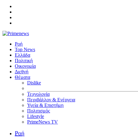
Ροή
Top News
Ελλάδα
Πολιτική
Οικονομία
Διεθνή
Θέματα
Dislike
Τεχνολογία
Περιβάλλον & Ενέργεια
Υγεία & Επιστήμη
Πολιτισμός
Lifestyle
PrimeNews TV
Ροή