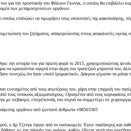
υ του για την προστασία του Φάλουν Γκονγκ, ο οποίος θα επιβάλλει κ
 τομέα των μεταμοσχεύσεων οργάνων.
 ο οποίος επιδιώκει να τιμωρήσει τους υποκινητές της κακοποίησης,
 αντιμετώπιση του ζητήματος, απαγορεύοντας στους ασφαλιστές υγεία
ηκε την ιστορία του για πρώτη φορά το 2015, χρησιμοποιώντας ψευδ
α να κρατιούνται σφιχτά στην άκρη του τραπεζιού μπροστά του, άλλοτ
ανε συνεχώς ότι ήταν
«πολύ τρομακτικό».
Δάκρυα γέμισαν τα μάτια 
ήταν ευνοημένος από τους ανωτέρους του, χάρη στην επιρροή του πατ
ς από τους τοπικούς αξιωματούχους. Ορισμένοι από τους κορυφαίους στ
ενγκ με σεβασμό, επιτρέποντάς του συχνά να συμμετέχει σε χειρουργι
ύ, ο Δρ Τζενγκ έφυγε από το νοσοκομείο. Έγινε παιδίατρος και παθ
ε βάθαινε με την πάροδο του χρόνου, καθώς έβλεπε αυτά που συνέβαι