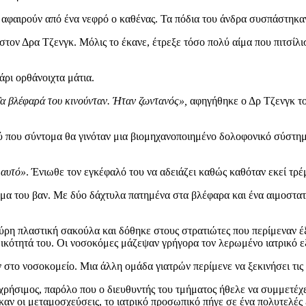
α αφαιρούν από ένα νεφρό ο καθένας. Τα πόδια του άνδρα συσπάστηκαν
ς στον Δρα Τζενγκ. Μόλις το έκανε, έτρεξε τόσο πολύ αίμα που πιτσίλι
άρι ορθάνοιχτα μάτια.
α βλέφαρά του κινούνταν. Ήταν ζωντανός»,
αφηγήθηκε ο Δρ Τζενγκ το
τού που σύντομα θα γινόταν μια βιομηχανοποιημένο δολοφονικό σύστη
 αυτό»
. Ένιωθε τον εγκέφαλό του να αδειάζει καθώς καθόταν εκεί τρέ
μα του βαν. Με δύο δάχτυλα πατημένα στα βλέφαρα και ένα αιμοστατι
αύρη πλαστική σακούλα και δόθηκε στους στρατιώτες που περίμεναν 
ιδικότητά του. Οι νοσοκόμες μάζεψαν γρήγορα τον λερωμένο ιατρικό 
 στο νοσοκομείο. Μια άλλη ομάδα γιατρών περίμενε να ξεκινήσει τι
 χρήσιμος, παρόλο που ο διευθυντής του τμήματος ήθελε να συμμετέχ
ν οι μεταμοσχεύσεις, το ιατρικό προσωπικό πήγε σε ένα πολυτελές εσ