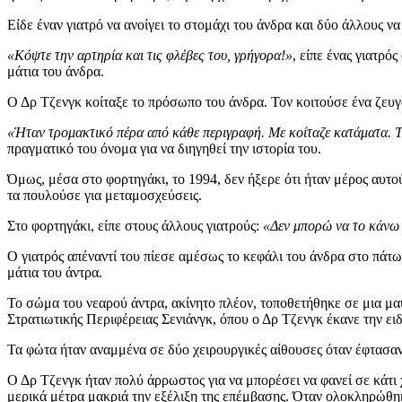
Είδε έναν γιατρό να ανοίγει το στομάχι του άνδρα και δύο άλλους ν
«Κόψτε την αρτηρία και τις φλέβες του, γρήγορα!»
, είπε ένας γιατρό
μάτια του άνδρα.
Ο Δρ Τζενγκ κοίταξε το πρόσωπο του άνδρα. Τον κοιτούσε ένα ζευγ
«Ήταν τρομακτικό πέρα από κάθε περιγραφή. Με κοίταζε κατάματα. Τ
πραγματικό του όνομα για να διηγηθεί την ιστορία του.
Όμως, μέσα στο φορτηγάκι, το 1994, δεν ήξερε ότι ήταν μέρος αυ
τα πουλούσε για μεταμοσχεύσεις.
Στο φορτηγάκι, είπε στους άλλους γιατρούς:
«Δεν μπορώ να το κάνω
Ο γιατρός απέναντί του πίεσε αμέσως το κεφάλι του άνδρα στο πάτω
μάτια του άντρα.
Το σώμα του νεαρού άντρα, ακίνητο πλέον, τοποθετήθηκε σε μια μ
Στρατιωτικής Περιφέρειας Σενιάνγκ, όπου ο Δρ Τζενγκ έκανε την ε
Τα φώτα ήταν αναμμένα σε δύο χειρουργικές αίθουσες όταν έφτασαν
Ο Δρ Τζενγκ ήταν πολύ άρρωστος για να μπορέσει να φανεί σε κάτι
μερικά μέτρα μακριά την εξέλιξη της επέμβασης. Όταν ολοκληρώθηκα