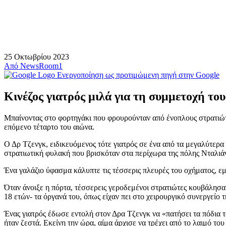
25 Οκτωβρίου 2023
Από
NewsRoom1
Ενεργοποίηση ως προτιμώμενη πηγή στην Google
Κινέζος γιατρός μιλά για τη συμμετοχή τ
Μπαίνοντας στο φορτηγάκι που φρουρούνταν από ένοπλους στρατιώτες
επόμενο τέταρτο του αιώνα.
Ο Δρ Τζενγκ, ειδικευόμενος τότε γιατρός σε ένα από τα μεγαλύτερα 
στρατιωτική φυλακή που βρισκόταν στα περίχωρα της πόλης Νταλιάν
Ένα γαλάζιο ύφασμα κάλυπτε τις τέσσερις πλευρές του οχήματος, εμ
Όταν άνοιξε η πόρτα, τέσσερεις γεροδεμένοι στρατιώτες κουβάλησαν
18 ετών- τα όργανά του, όπως είχαν πει στο χειρουργικό συνεργείο 
Ένας γιατρός έδωσε εντολή στον Δρα Τζενγκ να «πατήσει τα πόδια τ
ήταν ζεστά. Εκείνη την ώρα, αίμα άρχισε να τρέχει από το λαιμό του