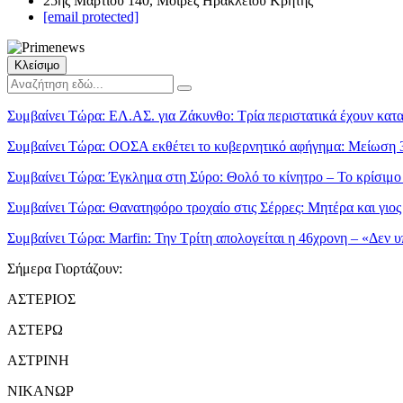
25ης Μαρτίου 140, Μοίρες Ηρακλείου Κρήτης
[email protected]
Κλείσιμο
Συμβαίνει Τώρα:
ΕΛ.ΑΣ. για Ζάκυνθο: Τρία περιστατικά έχουν κα
Συμβαίνει Τώρα:
ΟΟΣΑ εκθέτει το κυβερνητικό αφήγημα: Μείωση 
Συμβαίνει Τώρα:
Έγκλημα στη Σύρο: Θολό το κίνητρο – Το κρίσιμο 
Συμβαίνει Τώρα:
Θανατηφόρο τροχαίο στις Σέρρες: Μητέρα και γιο
Συμβαίνει Τώρα:
Marfin: Την Τρίτη απολογείται η 46χρονη – «Δεν υ
Σήμερα Γιορτάζουν:
ΑΣΤΕΡΙΟΣ
ΑΣΤΕΡΩ
ΑΣΤΡΙΝΗ
ΝΙΚΑΝΩΡ