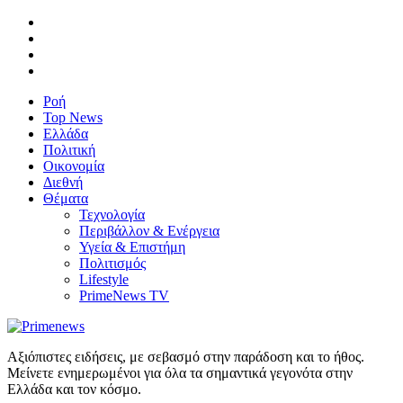
Ροή
Top News
Ελλάδα
Πολιτική
Οικονομία
Διεθνή
Θέματα
Τεχνολογία
Περιβάλλον & Ενέργεια
Υγεία & Επιστήμη
Πολιτισμός
Lifestyle
PrimeNews TV
Αξιόπιστες ειδήσεις, με σεβασμό στην παράδοση και το ήθος.
Μείνετε ενημερωμένοι για όλα τα σημαντικά γεγονότα στην
Ελλάδα και τον κόσμο.