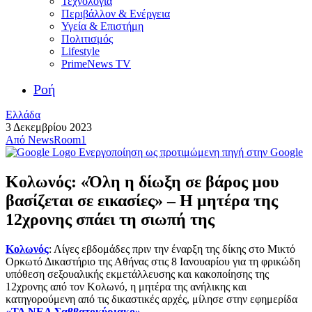
Τεχνολογία
Περιβάλλον & Ενέργεια
Υγεία & Επιστήμη
Πολιτισμός
Lifestyle
PrimeNews TV
Ροή
Ελλάδα
3 Δεκεμβρίου 2023
Από
NewsRoom1
Ενεργοποίηση ως προτιμώμενη πηγή στην Google
Κολωνός: «Όλη η δίωξη σε βάρος μου
βασίζεται σε εικασίες» – Η μητέρα της
12χρονης σπάει τη σιωπή της
Κολωνός
: Λίγες εβδομάδες πριν την έναρξη της δίκης στο Μικτό
Ορκωτό Δικαστήριο της Αθήνας στις 8 Ιανουαρίου για τη φρικώδη
υπόθεση σεξουαλικής εκμετάλλευσης και κακοποίησης της
12χρονης από τον Κολωνό, η μητέρα της ανήλικης και
κατηγορούμενη από τις δικαστικές αρχές, μίλησε στην εφημερίδα
«ΤΑ ΝΕΑ Σαββατοκύριακο».