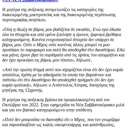
Η μητέρα της ανήλικης αντιμετωπίζει τις κατηγορίες της
διακεκριμένης μαστροπείας και της διακεκριμένης περίπτωσης
πορνογραφίας ανηλίκου.
«Όλη η δίωξη σε βάρος μου βασίζεται σε εικασίες. Ενώ εγώ έδωσα
όλα τα στοιχεία και από εμένα ξεκίνησε η έρευνα, ξαφνικά βρέθηκα
κατηγορούμενη. Κανένα ενοχοποιητικό στοιχείο δεν υπάρχει σε
βάρος μου. Ούτε ο Μίχος ούτε κανένας άλλος μπορεί να μου
προσάψει το παραμικρό και αυτό θα αποδειχθεί στο δικαστήριο. Εδώ
και μήνες έχουν βγει τα πορίσματα από τις άρσεις του απορρήτου και
δεν έχει προκύψει εις βάρος μου τίποτα»
, δήλωσε.
«Από την πρώτη στιγμή αυτό που ισχυρίζεται είναι ότι δεν έχει καμία
απολύτως σχέση με τα αδικήματα τα οποία την βαραίνουν και
πιστεύω ότι στο δικαστήριο θα αποδειχθεί πράγματι ότι δεν έχει
καμία εμπλοκή»
, δήλωσε ο Απόστολος Λύτρας, δικηγόρος της
μητέρας της 12χρονης.
Η μητέρα της ανήλικης βρίσκεται προφυλακισμένη από τον
Οκτώβριο του 2022. Στην εφημερίδα τα Νέα Σαββατοκύριακο μιλά
και για τον βασικό κατηγορούμενο στην υπόθεση.
«Ποτέ δεν μπορούσα να διανοηθώ ότι ο Μίχος, που τον γνωρίζαμε
και παρουσιαζόταν ως καλός οικογενειάρχης και φιλάνθρωπος,