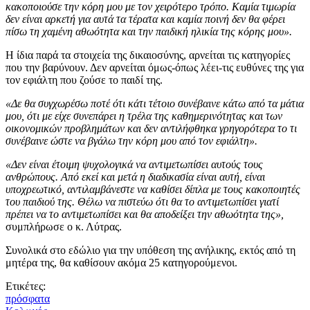
κακοποιούσε την κόρη μου με τον χειρότερο τρόπο. Καμία τιμωρία
δεν είναι αρκετή για αυτά τα τέρατα και καμία ποινή δεν θα φέρει
πίσω τη χαμένη αθωότητα και την παιδική ηλικία της κόρης μου».
Η ίδια παρά τα στοιχεία της δικαιοσύνης, αρνείται τις κατηγορίες
που την βαρύνουν. Δεν αρνείται όμως-όπως λέει-τις ευθύνες της για
τον εφιάλτη που ζούσε το παιδί της.
«Δε θα συγχωρέσω ποτέ ότι κάτι τέτοιο συνέβαινε κάτω από τα μάτια
μου, ότι με είχε συνεπάρει η τρέλα της καθημερινότητας και των
οικονομικών προβλημάτων και δεν αντιλήφθηκα γρηγορότερα το τι
συνέβαινε ώστε να βγάλω την κόρη μου από τον εφιάλτη».
«Δεν είναι έτοιμη ψυχολογικά να αντιμετωπίσει αυτούς τους
ανθρώπους. Από εκεί και μετά η διαδικασία είναι αυτή, είναι
υποχρεωτικό, αντιλαμβάνεστε να καθίσει δίπλα με τους κακοποιητές
του παιδιού της. Θέλω να πιστεύω ότι θα το αντιμετωπίσει γιατί
πρέπει να το αντιμετωπίσει και θα αποδείξει την αθωότητα της»,
συμπλήρωσε ο κ. Λύτρας.
Συνολικά στο εδώλιο για την υπόθεση της ανήλικης, εκτός από τη
μητέρα της, θα καθίσουν ακόμα 25 κατηγορούμενοι.
Ετικέτες:
πρόσφατα