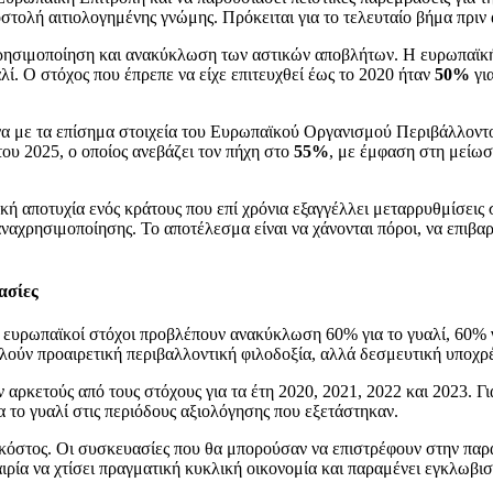
οστολή αιτιολογημένης γνώμης. Πρόκειται για το τελευταίο βήμα πρι
ρησιμοποίηση και ανακύκλωση των αστικών αποβλήτων. Η ευρωπαϊκή 
αλί. Ο στόχος που έπρεπε να είχε επιτευχθεί έως το 2020 ήταν
50%
γι
να με τα επίσημα στοιχεία του Ευρωπαϊκού Οργανισμού Περιβάλλοντ
του 2025, ο οποίος ανεβάζει τον πήχη στο
55%
, με έμφαση στη μείωσ
ική αποτυχία ενός κράτους που επί χρόνια εξαγγέλλει μεταρρυθμίσεις
αχρησιμοποίησης. Το αποτέλεσμα είναι να χάνονται πόροι, να επιβαρ
ασίες
ι ευρωπαϊκοί στόχοι προβλέπουν ανακύκλωση 60% για το γυαλί, 60% γι
τελούν προαιρετική περιβαλλοντική φιλοδοξία, αλλά δεσμευτική υπο
ρκετούς από τους στόχους για τα έτη 2020, 2021, 2022 και 2023. Για
 το γυαλί στις περιόδους αξιολόγησης που εξετάστηκαν.
ό κόστος. Οι συσκευασίες που θα μπορούσαν να επιστρέφουν στην π
αιρία να χτίσει πραγματική κυκλική οικονομία και παραμένει εγκλωβ