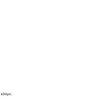
ν κόσμο.