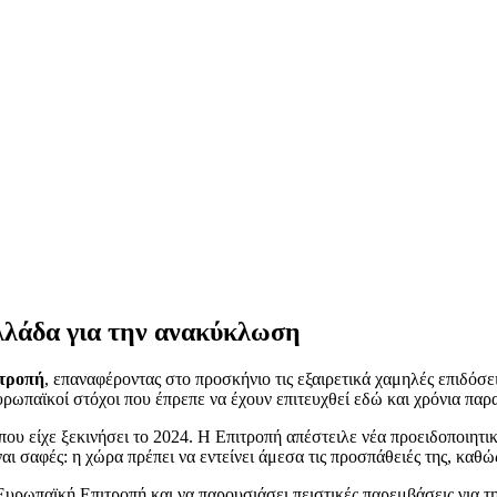
λλάδα για την ανακύκλωση
τροπή
, επαναφέροντας στο προσκήνιο τις εξαιρετικά χαμηλές επιδόσε
υρωπαϊκοί στόχοι που έπρεπε να έχουν επιτευχθεί εδώ και χρόνια παρ
ου είχε ξεκινήσει το 2024. Η Επιτροπή απέστειλε νέα προειδοποιητική
ι σαφές: η χώρα πρέπει να εντείνει άμεσα τις προσπάθειές της, καθ
Ευρωπαϊκή Επιτροπή και να παρουσιάσει πειστικές παρεμβάσεις για 