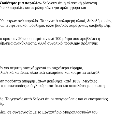
Υιοθέτησε μια παραλία»
δείχνουν ότι η πλαστική ρύπανση
ό 200 παραλίες και περιλαμβάνει για πρώτη φορά και
00 μέτρων ανά παραλία. Τα τεχνητά πολυμερή υλικά, δηλαδή κυρίως
ίναι περιφερειακό πρόβλημα, αλλά βασικός παράγοντας υποβάθμισης
το όριο των 20 απορριμμάτων ανά 100 μέτρα που προβλέπει η
ς πρόβλημα ανακύκλωσης, αλλά συνολικό πρόβλημα πρόληψης,
ν για πέμπτη συνεχή χρονιά το συχνότερο εύρημα,
αστικά καπάκια, πλαστικά καλαμάκια και κομμάτια φελιζόλ.
 μέση ποσότητα απορριμμάτων μειώθηκε κατά
18%
. Μεγάλες
ις συσκευασίες από γλυκά, πατατάκια και σοκολάτες με μείωση
ς. Το γεγονός αυτό δείχνει ότι οι απαγορεύσεις και οι εκστρατείες
άς.
λίες, σε συνεργασία με το Εργαστήριο Μικροπλαστικών του