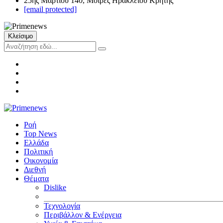
25ης Μαρτίου 140, Μοίρες Ηρακλείου Κρήτης
[email protected]
Κλείσιμο
Ροή
Top News
Ελλάδα
Πολιτική
Οικονομία
Διεθνή
Θέματα
Dislike
Τεχνολογία
Περιβάλλον & Ενέργεια