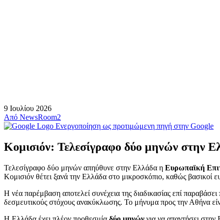
9 Ιουλίου 2026
Από
NewsRoom2
Ενεργοποίηση ως προτιμώμενη πηγή στην Google
Κομισιόν: Τελεσίγραφο δύο μηνών στην Ε
Τελεσίγραφο δύο μηνών απηύθυνε στην Ελλάδα η
Ευρωπαϊκή Επι
Κομισιόν θέτει ξανά την Ελλάδα στο μικροσκόπιο, καθώς βασικοί ε
Η νέα παρέμβαση αποτελεί συνέχεια της διαδικασίας επί παραβάσει π
δεσμευτικούς στόχους ανακύκλωσης. Το μήνυμα προς την Αθήνα είνα
Η Ελλάδα έχει πλέον προθεσμία
δύο μηνών
για να απαντήσει στην 