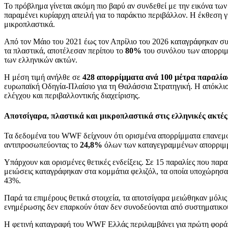
Το πρόβλημα γίνεται ακόμη πιο βαρύ αν συνδεθεί με την εικόνα τ
παραμένει κυρίαρχη απειλή για το παράκτιο περιβάλλον. Η έκθεση 
μικροπλαστικά.
Από τον Μάιο του 2021 έως τον Απρίλιο του 2026 καταγράφηκαν σ
τα πλαστικά, αποτέλεσαν περίπου το
80%
του συνόλου των απορριμμ
των ελληνικών ακτών.
Η μέση τιμή ανήλθε σε
428 απορρίμματα ανά 100 μέτρα παραλία
ευρωπαϊκή Οδηγία-Πλαίσιο για τη Θαλάσσια Στρατηγική. Η απόκλισ
ελέγχου και περιβαλλοντικής διαχείρισης.
Αποτσίγαρα, πλαστικά και μικροπλαστικά στις ελληνικές ακτές
Τα δεδομένα του WWF δείχνουν ότι ορισμένα απορρίμματα επανεμφα
αντιπροσωπεύοντας το
24,8%
όλων των καταγεγραμμένων απορριμμά
Υπάρχουν και ορισμένες θετικές ενδείξεις. Σε 15 παραλίες που π
μειώσεις καταγράφηκαν στα κομμάτια φελιζόλ, τα οποία υποχώρησαν
43%.
Παρά τα επιμέρους θετικά στοιχεία, τα αποτσίγαρα μειώθηκαν μόλι
ενημέρωσης δεν επαρκούν όταν δεν συνοδεύονται από συστηματικο
Η φετινή καταγραφή του WWF Ελλάς περιλαμβάνει για πρώτη φορά