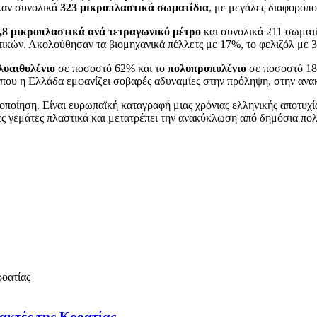
καν συνολικά
323 μικροπλαστικά σωματίδια
, με μεγάλες διαφοροπο
,8 μικροπλαστικά ανά τετραγωνικό μέτρο
και συνολικά 211 σωματί
ικών. Ακολούθησαν τα βιομηχανικά πέλλετς με 17%, το φελιζόλ με 3%
λυαιθυλένιο
σε ποσοστό 62% και το
πολυπροπυλένιο
σε ποσοστό 18%
όπου η Ελλάδα εμφανίζει σοβαρές αδυναμίες στην πρόληψη, στην ανα
ποίηση. Είναι ευρωπαϊκή καταγραφή μιας χρόνιας ελληνικής αποτυχίας
τές γεμάτες πλαστικά και μετατρέπει την ανακύκλωση από δημόσια πολ
 ακτές της Κροατίας