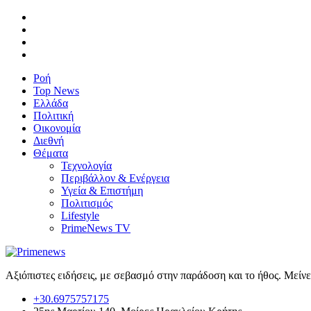
Ροή
Top News
Ελλάδα
Πολιτική
Οικονομία
Διεθνή
Θέματα
Τεχνολογία
Περιβάλλον & Ενέργεια
Υγεία & Επιστήμη
Πολιτισμός
Lifestyle
PrimeNews TV
Αξιόπιστες ειδήσεις, με σεβασμό στην παράδοση και το ήθος. Μείν
+30.6975757175