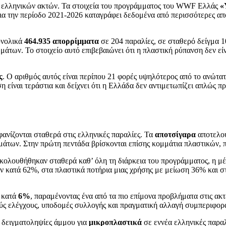
ων ελληνικών ακτών. Τα στοιχεία του προγράμματος του WWF Ελλάς
«
για την περίοδο 2021-2026 καταγράφει δεδομένα από περισσότερες απ
υνολικά
464.935 απορρίμματα
σε 204 παραλίες, σε σταθερό δείγμα 1
άτων. Το στοιχείο αυτό επιβεβαιώνει ότι η πλαστική ρύπανση δεν ε
ς
. Ο αριθμός αυτός είναι περίπου 21 φορές υψηλότερος από το ανώτα
η είναι τεράστια και δείχνει ότι η Ελλάδα δεν αντιμετωπίζει απλώ
νίζονται σταθερά στις ελληνικές παραλίες. Τα
αποτσίγαρα
αποτελού
των. Στην πρώτη πεντάδα βρίσκονται επίσης κομμάτια πλαστικών, πλ
αρακολουθήθηκαν σταθερά καθ’ όλη τη διάρκεια του προγράμματος, η
 κατά 62%, στα πλαστικά ποτήρια μιας χρήσης με μείωση 36% και στ
ς κατά
6%
, παραμένοντας ένα από τα πιο επίμονα προβλήματα στις ακτέ
ύς ελέγχους, υποδομές συλλογής και πραγματική αλλαγή συμπεριφορ
 δειγματοληψίες άμμου για
μικροπλαστικά
σε εννέα ελληνικές παρα