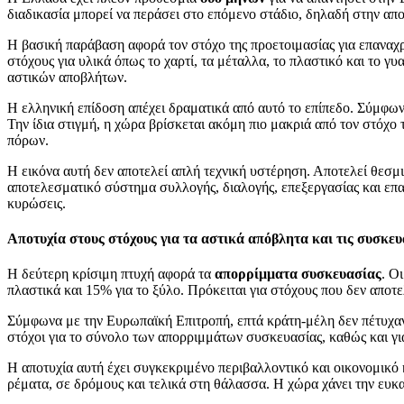
διαδικασία μπορεί να περάσει στο επόμενο στάδιο, δηλαδή στην απ
Η βασική παράβαση αφορά τον στόχο της προετοιμασίας για επαναχ
στόχους για υλικά όπως το χαρτί, τα μέταλλα, το πλαστικό και το γυ
αστικών αποβλήτων.
Η ελληνική επίδοση απέχει δραματικά από αυτό το επίπεδο. Σύμφω
Την ίδια στιγμή, η χώρα βρίσκεται ακόμη πιο μακριά από τον στόχο 
πόρων.
Η εικόνα αυτή δεν αποτελεί απλή τεχνική υστέρηση. Αποτελεί θεσμ
αποτελεσματικό σύστημα συλλογής, διαλογής, επεξεργασίας και επαν
κυρώσεις.
Αποτυχία στους στόχους για τα αστικά απόβλητα και τις συσκευ
Η δεύτερη κρίσιμη πτυχή αφορά τα
απορρίμματα συσκευασίας
. Ο
πλαστικά και 15% για το ξύλο. Πρόκειται για στόχους που δεν απο
Σύμφωνα με την Ευρωπαϊκή Επιτροπή, επτά κράτη-μέλη δεν πέτυχαν α
στόχοι για το σύνολο των απορριμμάτων συσκευασίας, καθώς και για
Η αποτυχία αυτή έχει συγκεκριμένο περιβαλλοντικό και οικονομικ
ρέματα, σε δρόμους και τελικά στη θάλασσα. Η χώρα χάνει την ευκ