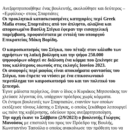
Ανεξαρτητοποιήθηκε ένας βουλευτής, ακολούθησε και δεύτερος –
«Εμφύλιος» στους Σπαρτιάτες
Οι προκλητικά κατασκευασμένες κατηγορίες περί Greek
Mafia στους Σπαρτιάτες από τον άπληστο, αλαζόνα και
απομονωμένο Βασίλη Στίγκα έφεραν την εισαγγελική
παρέμβαση, προφανέστατα με εντολή του υπουργού
Επικρατείας Μάκη Βορίδη.
Ο καιροσκοπισμός του Στίγκα, που πέταξε στον κάλαθο των
αχρήστων τη λαϊκή βούληση και την ψήφο 250.000
ψηφοφόρων οδηγεί σε διάλυση ένα κόμμα που ξεκίνησε με
τους καλύτερους οιωνούς στις εκλογές Ιουνίου 2023.
Οι αναφορές περί μαφίας είναι αποκυήματα φαντασίας του
Στίγκα, που έπρεπε να ντύσει με ένα επικοινωνιακό
περιτύλιγμα τον καιροσκοπισμό του και τον πολιτικό του
ξεπεσμό.
Έγινε μάλιστα περίγελος, όταν ο ίδιος ο Κυριάκος Μητσοτάκης τον
χλεύασε λέγοντας ότι, υπάρχουν πρόεδρος χωρίς κόμματα.
Οι έντιμοι βουλευτές των Σπαρτιατών, εναντίον των οποίων
εκτόξευσε τόνους λάσπης ο Στίγκας, ο οποίος ξεκάθαρα λειτουργεί
ως πιόνι της κυβέρνησης, οδεύουν προς ανεξαρτητοποίηση.
Την αρχή έκανε το Σάββατο (2/9/2023) ο βουλευτής Γιώργος
Μανούσος
με επιστολή του προς τον Πρόεδρο της Βουλής,
Κωνσταντίνο Τασούλα ο οποίος ανακοίνωσε την πρόθεση του να