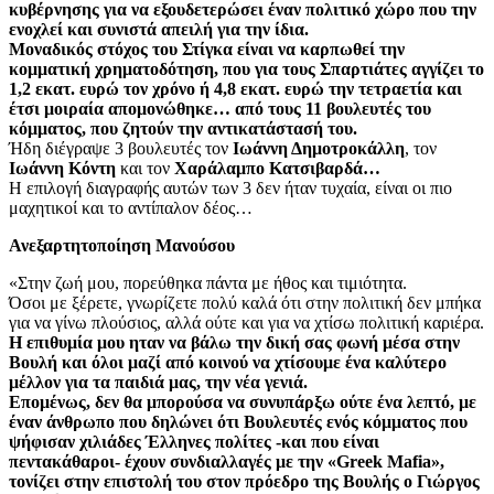
κυβέρνησης για να εξουδετερώσει έναν πολιτικό χώρο που την
ενοχλεί και συνιστά απειλή για την ίδια.
Μοναδικός στόχος του Στίγκα είναι να καρπωθεί την
κομματική χρηματοδότηση, που για τους Σπαρτιάτες αγγίζει το
1,2 εκατ. ευρώ τον χρόνο ή 4,8 εκατ. ευρώ την τετραετία και
έτσι μοιραία απομονώθηκε… από τους 11 βουλευτές του
κόμματος, που ζητούν την αντικατάστασή του.
Ήδη διέγραψε 3 βουλευτές τον
Ιωάννη Δημοτροκάλλη
, τον
Ιωάννη Κόντη
και τον
Χαράλαμπο Κατσιβαρδά…
Η επιλογή διαγραφής αυτών των 3 δεν ήταν τυχαία, είναι οι πιο
μαχητικοί και το αντίπαλον δέος…
Ανεξαρτητοποίηση Μανούσου
«Στην ζωή μου, πορεύθηκα πάντα με ήθος και τιμιότητα.
Όσοι με ξέρετε, γνωρίζετε πολύ καλά ότι στην πολιτική δεν μπήκα
για να γίνω πλούσιος, αλλά ούτε και για να χτίσω πολιτική καριέρα.
Η επιθυμία μου ηταν να βάλω την δική σας φωνή μέσα στην
Βουλή και όλοι μαζί από κοινού να χτίσουμε ένα καλύτερο
μέλλον για τα παιδιά μας, την νέα γενιά.
Επομένως, δεν θα μπορούσα να συνυπάρξω ούτε ένα λεπτό, με
έναν άνθρωπο που δηλώνει ότι Βουλευτές ενός κόμματος που
ψήφισαν χιλιάδες Έλληνες πολίτες -και που είναι
πεντακάθαροι- έχουν συνδιαλλαγές με την «Greek Mafia»,
τονίζει στην επιστολή του στον πρόεδρο της Βουλής ο Γιώργος