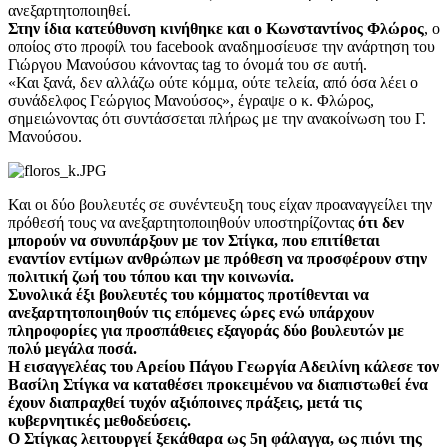
ανεξαρτητοποιηθεί.
Στην ίδια κατεύθυνση κινήθηκε και ο Κωνσταντίνος Φλώρος
, ο
οποίος στο προφίλ του facebook αναδημοσίευσε την ανάρτηση του
Γιώργου Μανούσου κάνοντας tag το όνομά του σε αυτή.
«Και ξανά, δεν αλλάζω ούτε κόμμα, ούτε τελεία, από όσα λέει ο
συνάδελφος Γεώργιος Μανούσος», έγραψε ο κ. Φλώρος,
σημειώνοντας ότι συντάσσεται πλήρως με την ανακοίνωση του Γ.
Μανούσου.
Και οι δύο βουλευτές σε συνέντευξη τους είχαν προαναγγείλει την
πρόθεσή τους να ανεξαρτητοποιηθούν υποστηρίζοντας
ότι δεν
μπορούν να συνυπάρξουν με τον Στίγκα, που επιτίθεται
εναντίον εντίμων ανθρώπων με πρόθεση να προσφέρουν στην
πολιτική ζωή του τόπου και την κοινωνία.
Συνολικά έξι βουλευτές του κόμματος προτίθενται να
ανεξαρτητοποιηθούν τις επόμενες ώρες ενώ υπάρχουν
πληροφορίες για προσπάθειες εξαγοράς δύο βουλευτών με
πολύ μεγάλα ποσά.
Η εισαγγελέας του Αρείου Πάγου Γεωργία Αδειλίνη κάλεσε τον
Βασίλη Στίγκα να καταθέσει προκειμένου να διαπιστωθεί ένα
έχουν διαπραχθεί τυχόν αξιόποινες πράξεις, μετά τις
κυβερνητικές μεθοδεύσεις.
Ο Στίγκας λειτουργεί ξεκάθαρα ως 5η φάλαγγα, ως πιόνι της