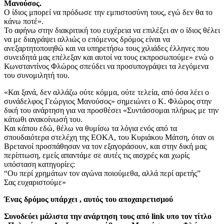
Μανούσος.
Ο ίδιος μπορεί να πρόδωσε την εμπιστοσύνη τους, εγώ δεν θα το
κάνω ποτέ».
Το αφήνω στην διακριτική του ευχέρεια να επιλέξει αν ο ίδιος θέλει
να με διαγράψει αλλιώς ο επόμενος δρόμος είναι να
ανεξαρτητοποιηθώ και να υπηρετήσω τους χιλιάδες έλληνες που
συνειδητά μας επέλεξαν και αυτοί να τους εκπροσωπούμε» ενώ ο
Κωνσταντίνος Φλώρος σπεύδει να προσυπογράψει τα λεγόμενα
του συνομιλητή του.
«Και ξανά, δεν αλλάζω ούτε κόμμα, ούτε τελεία, από όσα λέει ο
συνάδελφος Γεώργιος Μανούσος» σημειώνει ο Κ. Φλώρος στην
δική του ανάρτηση για να προσθέσει «Συντάσσομαι πλήρως με την
κάτωθι ανακοίνωσή του.
Και κάπου εδώ, θέλω να θυμίσω τα λόγια ενός από τα
σπουδαιότερα στελέχη της ΕΟΚΑ, του Κυριάκου Μάτση, όταν οι
Βρετανοί προσπάθησαν να τον εξαγοράσουν, και στην δική μας
περίπτωση, εμείς απαντάμε σε αυτές τις αισχρές και χωρίς
υπόσταση κατηγορίες:
“Ου περί χρημάτων τον αγώνα ποιούμεθα, αλλά περί αρετής”
Σας ευχαριστούμε»
Ένας δρόμος υπάρχει , αυτός του αποχαιρετισμού
Συνοδεύει μάλιστα την ανάρτηση τους από link υπο τον τίτλο