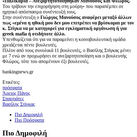
«Παλικάρια – Ανεξαρτητοποιήθηκαν Μανούσος και Φλώρος.
Του τρίβουν την επιχορήγηση στη μούρη» που παραπέμπει σε
ηχητικό απόσπασμα συνέντευξή τους.
Στην συνέντευξη ο
Γιώργος Μανούσος αναφέρει μεταξύ άλλων
πως «εμένα η ηθική μου δεν μου επιτρέπει να βρίσκομαι με τον
κ. Στίγκα να με κατηγορεί για εγκληματική οργάνωση ή για
greek mafia ή οτιδήποτε άλλο.
Υπενθυμίζεται ότι για να παραμείνει η κοινοβουλευτική ομάδα
χρειάζεται πέντε βουλευτές.
Πλέον από τους συνολικά 11 βουλευτές, ο Βασίλης Στίγκας μένει
με 7 ενώ αν προχωρήσει σε ανεξαρτητοποίηση και ο βουλευτής
Φλώρος, τότε του απομένουν έξι βουλευτές.
bankingnews.gr
Ετικέτες:
πρόσφατα
Άρειος Πάγος
Σπαρτιάτες
Βασίλης Στίγκας
Πιο Δημοφιλή
Πιο Πρόσφατα
Πιο Δημοφιλή