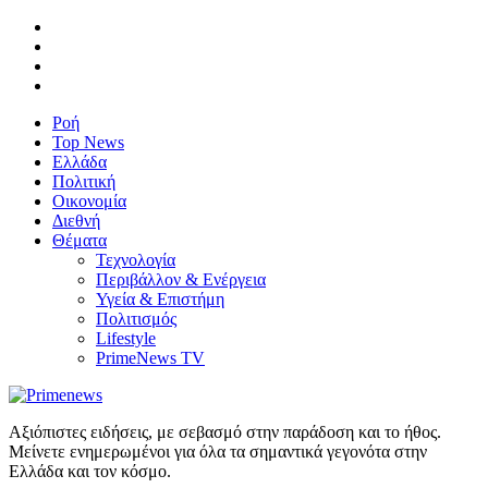
Ροή
Top News
Ελλάδα
Πολιτική
Οικονομία
Διεθνή
Θέματα
Τεχνολογία
Περιβάλλον & Ενέργεια
Υγεία & Επιστήμη
Πολιτισμός
Lifestyle
PrimeNews TV
Αξιόπιστες ειδήσεις, με σεβασμό στην παράδοση και το ήθος.
Μείνετε ενημερωμένοι για όλα τα σημαντικά γεγονότα στην
Ελλάδα και τον κόσμο.