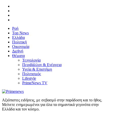
Ροή
Top News
Ελλάδα
Πολιτική
Οικονομία
Διεθνή
Θέματα
Τεχνολογία
Περιβάλλον & Ενέργεια
Υγεία & Επιστήμη
Πολιτισμός
Lifestyle
PrimeNews TV
Αξιόπιστες ειδήσεις, με σεβασμό στην παράδοση και το ήθος.
Μείνετε ενημερωμένοι για όλα τα σημαντικά γεγονότα στην
Ελλάδα και τον κόσμο.