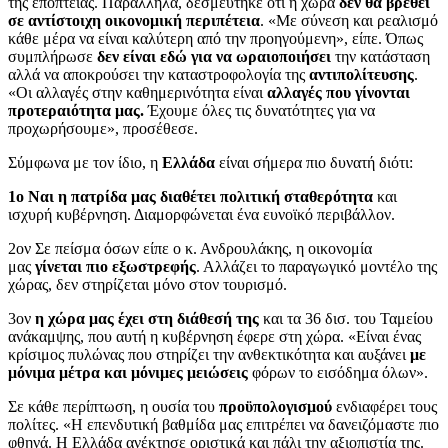
της εποπτείας. Παράλληλα, δεσμεύτηκε ότι η χώρα
δεν θα βρεθεί
σε αντίστοιχη οικονομική περιπέτεια
. «Με σύνεση και ρεαλισμό
κάθε μέρα να είναι καλύτερη από την προηγούμενη», είπε. Όπως
συμπλήρωσε
δεν είναι εδώ για να ωραιοποιήσει
την κατάσταση
αλλά να αποκρούσει την καταστροφολογία της
αντιπολίτευσης
.
«Οι αλλαγές στην καθημερινότητα είναι
αλλαγές που γίνονται
προτεραιότητα μας.
Έχουμε όλες τις δυνατότητες για να
προχωρήσουμε», προσέθεσε.
Σύμφωνα με τον ίδιο, η
Ελλάδα
είναι σήμερα πιο δυνατή διότι:
1ο Ναι η πατρίδα μας διαθέτει πολιτική σταθερότητα
και
ισχυρή κυβέρνηση. Διαμορφώνεται ένα ευνοϊκό περιβάλλον.
2ον Σε πείσμα όσων είπε ο κ. Ανδρουλάκης, η οικονομία
μας
γίνεται πιο εξωστρεφής
. Αλλάζει το παραγωγικό μοντέλο της
χώρας, δεν στηρίζεται μόνο στον τουρισμό.
3ον
η χώρα μας έχει στη διάθεσή της
και τα 36 δισ. του Ταμείου
ανάκαμψης, που αυτή η κυβέρνηση έφερε στη χώρα. «Είναι ένας
κρίσιμος πυλώνας που στηρίζει την ανθεκτικότητα και αυξάνει
με
μόνιμα μέτρα και μόνιμες μειώσεις
φόρων το εισόδημα όλων».
Σε κάθε περίπτωση, η ουσία του
προϋπολογισμού
ενδιαφέρει τους
πολίτες. «Η επενδυτική βαθμίδα μας επιτρέπει να δανειζόμαστε πιο
φθηνά. Η Ελλάδα ανέκτησε οριστικά και πάλι την αξιοπιστία της.