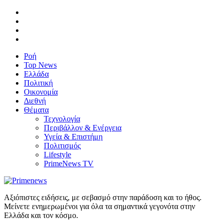
Ροή
Top News
Ελλάδα
Πολιτική
Οικονομία
Διεθνή
Θέματα
Τεχνολογία
Περιβάλλον & Ενέργεια
Υγεία & Επιστήμη
Πολιτισμός
Lifestyle
PrimeNews TV
Αξιόπιστες ειδήσεις, με σεβασμό στην παράδοση και το ήθος.
Μείνετε ενημερωμένοι για όλα τα σημαντικά γεγονότα στην
Ελλάδα και τον κόσμο.