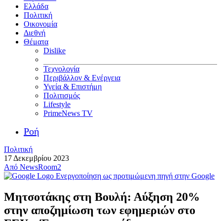
Ελλάδα
Πολιτική
Οικονομία
Διεθνή
Θέματα
Dislike
Τεχνολογία
Περιβάλλον & Ενέργεια
Υγεία & Επιστήμη
Πολιτισμός
Lifestyle
PrimeNews TV
Ροή
Πολιτική
17 Δεκεμβρίου 2023
Από
NewsRoom2
Ενεργοποίηση ως προτιμώμενη πηγή στην Google
Μητσοτάκης στη Βουλή: Αύξηση 20%
στην αποζημίωση των εφημεριών στο