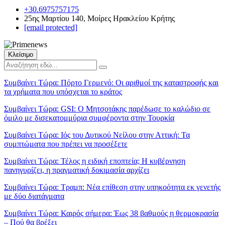
+30.6975757175
25ης Μαρτίου 140, Μοίρες Ηρακλείου Κρήτης
[email protected]
Κλείσιμο
Συμβαίνει Τώρα:
Πόρτο Γερμενό: Οι αριθμοί της καταστροφής και
τα χρήματα που υπόσχεται το κράτος
Συμβαίνει Τώρα:
GSI: Ο Μητσοτάκης παρέδωσε το καλώδιο σε
όμιλο με δισεκατομμύρια συμφέροντα στην Τουρκία
Συμβαίνει Τώρα:
Ιός του Δυτικού Νείλου στην Αττική: Τα
συμπτώματα που πρέπει να προσέξετε
Συμβαίνει Τώρα:
Τέλος η ειδική εποπτεία; Η κυβέρνηση
πανηγυρίζει, η πραγματική δοκιμασία αρχίζει
Συμβαίνει Τώρα:
Τραμπ: Νέα επίθεση στην υπηκοότητα εκ γενετής
με δύο διατάγματα
Συμβαίνει Τώρα:
Καιρός σήμερα: Έως 38 βαθμούς η θερμοκρασία
– Πού θα βρέξει