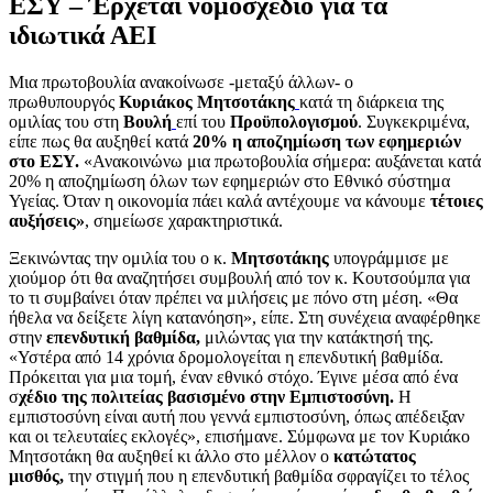
ΕΣΥ – Έρχεται νομοσχέδιο για τα
ιδιωτικά ΑΕΙ
Μια πρωτοβουλία ανακοίνωσε -μεταξύ άλλων- ο
πρωθυπουργός
Κυριάκος Μητσοτάκης
κατά τη διάρκεια της
ομιλίας του στη
Βουλή
επί του
Προϋπολογισμού
. Συγκεκριμένα,
είπε πως θα αυξηθεί κατά
20% η αποζημίωση των εφημεριών
στο ΕΣΥ.
«Ανακοινώνω μια πρωτοβουλία σήμερα: αυξάνεται κατά
20% η αποζημίωση όλων των εφημεριών στο Εθνικό σύστημα
Υγείας. Όταν η οικονομία πάει καλά αντέχουμε να κάνουμε
τέτοιες
αυξήσεις»
, σημείωσε χαρακτηριστικά.
Ξεκινώντας την ομιλία του ο κ.
Μητσοτάκης
υπογράμμισε με
χιούμορ ότι θα αναζητήσει συμβουλή από τον κ. Κουτσούμπα για
το τι συμβαίνει όταν πρέπει να μιλήσεις με πόνο στη μέση. «Θα
ήθελα να δείξετε λίγη κατανόηση», είπε. Στη συνέχεια αναφέρθηκε
στην
επενδυτική βαθμίδα,
μιλώντας για την κατάκτησή της.
«Υστέρα από 14 χρόνια δρομολογείται η επενδυτική βαθμίδα.
Πρόκειται για μια τομή, έναν εθνικό στόχο. Έγινε μέσα από ένα
σ
χέδιο της πολιτείας βασισμένο στην Εμπιστοσύνη.
Η
εμπιστοσύνη είναι αυτή που γεννά εμπιστοσύνη, όπως απέδειξαν
και οι τελευταίες εκλογές», επισήμανε. Σύμφωνα με τον Κυριάκο
Μητσοτάκη θα αυξηθεί κι άλλο στο μέλλον ο
κατώτατος
μισθός,
την στιγμή που η επενδυτική βαθμίδα σφραγίζει το τέλος