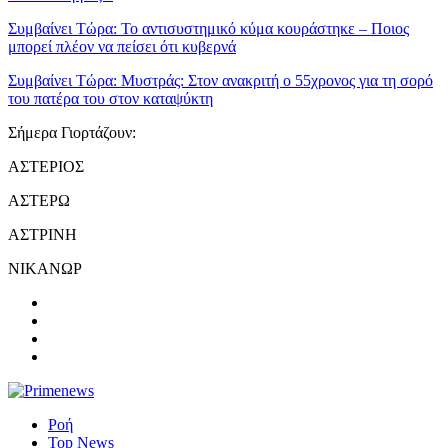
Συμβαίνει Τώρα:
Το αντισυστημικό κύμα κουράστηκε – Ποιος
μπορεί πλέον να πείσει ότι κυβερνά
Συμβαίνει Τώρα:
Μυστράς: Στον ανακριτή ο 55χρονος για τη σορό
του πατέρα του στον καταψύκτη
Σήμερα Γιορτάζουν:
ΑΣΤΕΡΙΟΣ
ΑΣΤΕΡΩ
ΑΣΤΡΙΝΗ
ΝΙΚΑΝΩΡ
Ροή
Top News