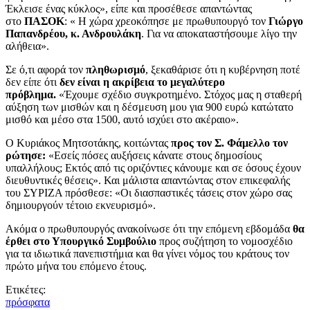
Έκλεισε ένας κύκλος», είπε και προσέθεσε απαντώντας
στο
ΠΑΣΟΚ
: « Η χώρα χρεοκόπησε με πρωθυπουργό τον
Γιώργο
Παπανδρέου, κ. Ανδρουλάκη
. Για να αποκαταστήσουμε λίγο την
αλήθεια».
Σε ό,τι αφορά τον
πληθωρισμό
, ξεκαθάρισε ότι η κυβέρνηση ποτέ
δεν είπε ότι
δεν είναι η ακρίβεια το μεγαλύτερο
πρόβλημα.
«Έχουμε σχέδιο συγκροτημένο. Στόχος μας η σταθερή
αύξηση των μισθών και η δέσμευση μου για 900 ευρώ κατώτατο
μισθό και μέσο στα 1500, αυτό ισχύει στο ακέραιο».
Ο Κυριάκος Μητσοτάκης, κοιτώντας
προς τον Σ. Φάμελλο τον
ρώτησε:
«Εσείς πόσες αυξήσεις κάνατε στους δημοσίους
υπαλλήλους; Εκτός από τις οριζόντιες κάνουμε και σε όσους έχουν
διευθυντικές θέσεις». Και μάλιστα απαντώντας στον επικεφαλής
του ΣΥΡΙΖΑ πρόσθεσε: «Οι διασπαστικές τάσεις στον χώρο σας
δημιουργούν τέτοιο εκνευρισμό».
Ακόμα ο πρωθυπουργός ανακοίνωσε ότι την επόμενη εβδομάδα
θα
έρθει στο Υπουργικό Συμβούλιο
προς συζήτηση το νομοσχέδιο
για τα ιδιωτικά πανεπιστήμια και θα γίνει νόμος του κράτους τον
πρώτο μήνα του επόμενο έτους.
Ετικέτες:
πρόσφατα