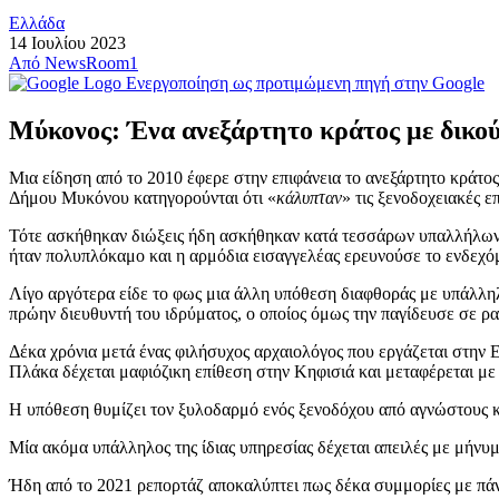
Ελλάδα
14 Ιουλίου 2023
Από
NewsRoom1
Ενεργοποίηση ως προτιμώμενη πηγή στην Google
Μύκονος: Ένα ανεξάρτητο κράτος με δικού
Μια είδηση από το 2010 έφερε στην επιφάνεια το ανεξάρτητο κράτος
Δήμου Μυκόνου κατηγορούνται ότι «
κάλυπταν
» τις ξενοδοχειακές 
Τότε ασκήθηκαν διώξεις ήδη ασκήθηκαν κατά τεσσάρων υπαλλήλων τ
ήταν πολυπλόκαμο και η αρμόδια εισαγγελέας ερευνούσε το ενδεχόμε
Λίγο αργότερα είδε το φως μια άλλη υπόθεση διαφθοράς με υπάλλη
πρώην διευθυντή του ιδρύματος, o οποίος όμως την παγίδευσε σε 
Δέκα χρόνια μετά ένας φιλήσυχος αρχαιολόγος που εργάζεται στην
Πλάκα δέχεται μαφιόζικη επίθεση στην Κηφισιά και μεταφέρεται με
Η υπόθεση θυμίζει τον ξυλοδαρμό ενός ξενοδόχου από αγνώστους κα
Μία ακόμα υπάλληλος της ίδιας υπηρεσίας δέχεται απειλές με μήνυμα
Ήδη από το 2021 ρεπορτάζ αποκαλύπτει πως δέκα συμμορίες με πά