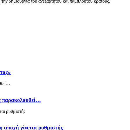
 την δημιουργία του ανεξάρτητου και πάμπλουτου κράτους.
άτος»
ός παρακολουθεί…
η αποχή γίνεται ρυθμιστής