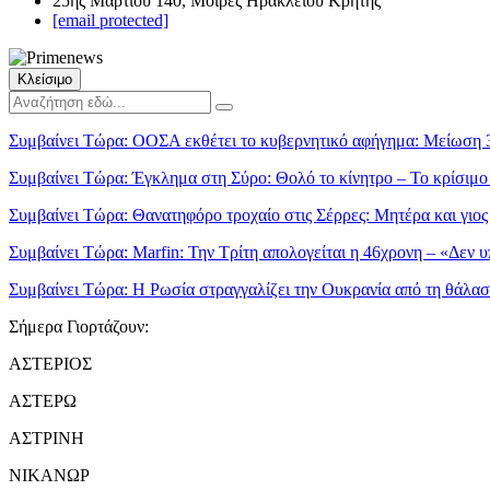
25ης Μαρτίου 140, Μοίρες Ηρακλείου Κρήτης
[email protected]
Κλείσιμο
Συμβαίνει Τώρα:
ΟΟΣΑ εκθέτει το κυβερνητικό αφήγημα: Μείωση 
Συμβαίνει Τώρα:
Έγκλημα στη Σύρο: Θολό το κίνητρο – Το κρίσιμο 
Συμβαίνει Τώρα:
Θανατηφόρο τροχαίο στις Σέρρες: Μητέρα και γιο
Συμβαίνει Τώρα:
Marfin: Την Τρίτη απολογείται η 46χρονη – «Δεν υ
Συμβαίνει Τώρα:
Η Ρωσία στραγγαλίζει την Ουκρανία από τη θάλα
Σήμερα Γιορτάζουν:
ΑΣΤΕΡΙΟΣ
ΑΣΤΕΡΩ
ΑΣΤΡΙΝΗ
ΝΙΚΑΝΩΡ