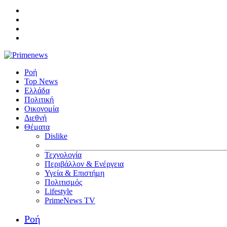
Ροή
Top News
Ελλάδα
Πολιτική
Οικονομία
Διεθνή
Θέματα
Dislike
Τεχνολογία
Περιβάλλον & Ενέργεια
Υγεία & Επιστήμη
Πολιτισμός
Lifestyle
PrimeNews TV
Ροή