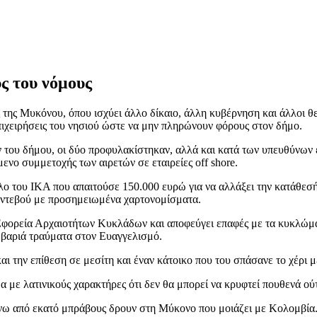
ς του νόμους
 της Μυκόνου, όπου ισχύει άλλο δίκαιο, άλλη κυβέρνηση και άλλοι θ
επιχειρήσεις του νησιού ώστε να μην πληρώνουν φόρους στον δήμο.
ου δήμου, οι δύο προφυλακίστηκαν, αλλά και κατά των υπευθύνων ε
νο συμμετοχής των αιρετών σε εταιρείες off shore.
λο του ΙΚΑ που απαιτούσε 150.000 ευρώ για να αλλάξει την κατάθεσ
ραντεβού με προσημειωμένα χαρτονομίσματα.
 Εφορεία Αρχαιοτήτων Κυκλάδων και αποφεύγει επαφές με τα κυκλώμα
 βαριά τραύματα στον Ευαγγελισμό.
ι την επίθεση σε μεσίτη και έναν κάτοικο που του σπάσανε το χέρι μ
 με λατινικούς χαρακτήρες ότι δεν θα μπορεί να κρυφτεί πουθενά ούτε
νω από εκατό μπράβους δρουν στη Μύκονο που μοιάζει με Κολομβία