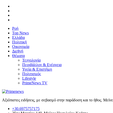
Ροή
Top News
Ελλάδα
Πολιτική
Οικονομία
Διεθνή
Θέματα
Τεχνολογία
Περιβάλλον & Ενέργεια
Υγεία & Επιστήμη
Πολιτισμός
Lifestyle
PrimeNews TV
Αξιόπιστες ειδήσεις, με σεβασμό στην παράδοση και το ήθος. Μείν
+30.6975757175