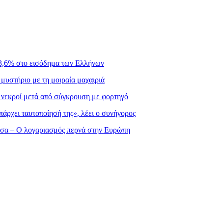
3,6% στο εισόδημα των Ελλήνων
μυστήριο με τη μοιραία μαχαιριά
ς νεκροί μετά από σύγκρουση με φορτηγό
πάρχει ταυτοποίησή της», λέει ο συνήγορος
σσα – Ο λογαριασμός περνά στην Ευρώπη