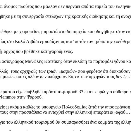
 άνομος πλούτος που μάλλον δεν περνάει από τα ταμεία του ελληνικ
θηκε με τη συνεργασία στελεχών της κρατικής διοίκησης και τη ανο
ρέθηκε με χειροπέδες μπροστά στο δημαρχείο και οδηγήθηκε στον ει
ατίας στο Καλό Λιβάδι εμποδίζοντας κατ’ αυτόν τον τρόπο την ελεύθε
δήμαρχος που βρέθηκε κατηγορούμενος.
 δημοσιογράφος Μανώλης Κοττάκης όταν εκλάπη το πορτοφόλι γόνου κ
Ελλάς- τους αρχηγούς των τριών «μαφιών»
που φερόταν ότι διοικούσαν
 μαφίες αυτές πλέον δεν υπάρχουν. Εις εκ των αρχηγών τους δεν ζει
ρα του είχε επιβληθεί πρόστιμο-μαμούθ 33 εκατ. ευρώ για αυθαίρετ
 Nammos στην Ψαρρού.
αρχίσει ακόμα καθώς το υπουργείο Πολεοδομίας ζητά την αποσφράγισ
άτους στην προσπάθεια να ενταχθεί στην ελληνική επικράτεια -αφού… 
ιο του ελληνικού τουρισμού θα συμπαρασύρει ένα κομμάτι της ελληνι