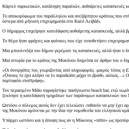
Κάρτελ ναρκωτικών, κατάληψη παραλιών, αυθαίρετες κατασκευές και
Το αποκορύφωμα του παράλληλου και ανεξάρτητου κράτους που στή
ύστερα από μήνυση επιχειρηματία στο Καλό Λειβάδι.
Ο δήμαρχος επιχείρησε κατεδάφιση αυθαίρετης κατασκευής, αλλά β
Το θέμα ήταν φράχτες και φοίνικες που είχε τοποθετήσει επιχειρημ
Μια μπουλντόζα του δήμου γκρέμισε τις κατασκευές, αλλά ήταν ο 
Μια ιστορία για το κράτος της Μυκόνου διηγείται σε άρθρο του ο
«Οι συνεργάτες του, γνωρίζοντας από πληροφορίες -μικρός τόπος η 
«Όποιος το έχει κλέψει να το παραδώσει μέχρι το βράδυ, αλλιώς…»
Οι
πορτοφόλι επεστράφη».
Τον περασμένο Μάϊο σφραγίστηκε πασίγνωστο beach bar, ενώ νωρίτε
ξεκίνησε η κατεδάφιση τμημάτων των παράνομων κατασκευών του
Ωστόσο ο πόλεμος αυτός δεν έχει τελειώσει -πιθανόν να μην έχει 
της Μυκόνου αμύνεται με την ίδια την νομοθεσία του ελληνικού κρ
Υπάρχει ωστόσο και η άποψη πως αν η Μύκονος «
πέσει
» ως προπύργ