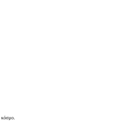
ν κόσμο.