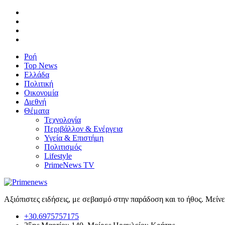
Ροή
Top News
Ελλάδα
Πολιτική
Οικονομία
Διεθνή
Θέματα
Τεχνολογία
Περιβάλλον & Ενέργεια
Υγεία & Επιστήμη
Πολιτισμός
Lifestyle
PrimeNews TV
Αξιόπιστες ειδήσεις, με σεβασμό στην παράδοση και το ήθος. Μείν
+30.6975757175