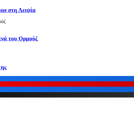
one στη Λειψία
τενά του Ορμούζ
της