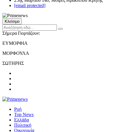
25ης Μαρτίου 140, Μοίρες Ηρακλείου Κρήτης
[email protected]
Κλείσιμο
Σήμερα Γιορτάζουν:
ΕΥΜΟΡΦΙΑ
ΜΟΡΦΟΥΛΑ
ΣΩΤΗΡΗΣ
Ροή
Top News
Ελλάδα
Πολιτική
Οικονομία