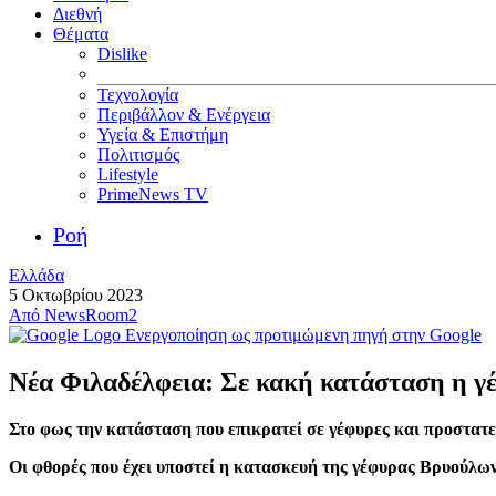
Διεθνή
Θέματα
Dislike
Τεχνολογία
Περιβάλλον & Ενέργεια
Υγεία & Επιστήμη
Πολιτισμός
Lifestyle
PrimeNews TV
Ροή
Ελλάδα
5 Οκτωβρίου 2023
Από
NewsRoom2
Ενεργοποίηση ως προτιμώμενη πηγή στην Google
Νέα Φιλαδέλφεια: Σε κακή κατάσταση η 
Στο φως την κατάσταση που επικρατεί σε γέφυρες και προστατ
Οι φθορές που έχει υποστεί η κατασκευή της γέφυρας Βρυούλω