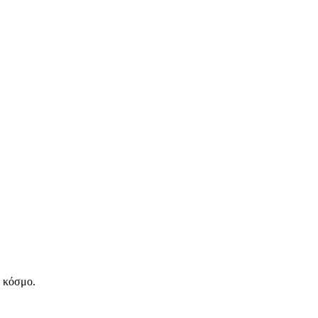
ν κόσμο.