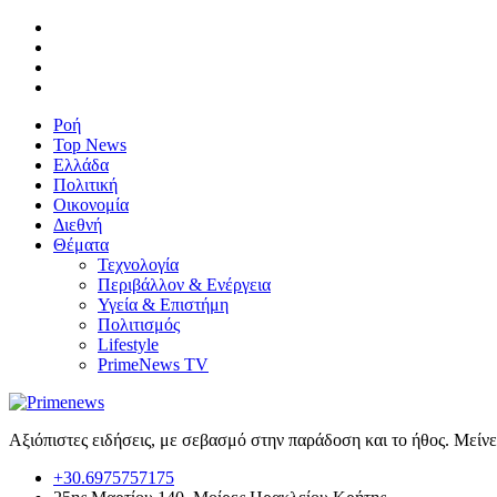
Ροή
Top News
Ελλάδα
Πολιτική
Οικονομία
Διεθνή
Θέματα
Τεχνολογία
Περιβάλλον & Ενέργεια
Υγεία & Επιστήμη
Πολιτισμός
Lifestyle
PrimeNews TV
Αξιόπιστες ειδήσεις, με σεβασμό στην παράδοση και το ήθος. Μείν
+30.6975757175