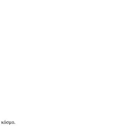
ν κόσμο.