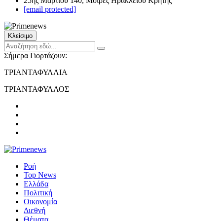
25ης Μαρτίου 140, Μοίρες Ηρακλείου Κρήτης
[email protected]
Κλείσιμο
Σήμερα Γιορτάζουν:
ΤΡΙΑΝΤΑΦΥΛΛΙΑ
ΤΡΙΑΝΤΑΦΥΛΛΟΣ
Ροή
Top News
Ελλάδα
Πολιτική
Οικονομία
Διεθνή
Θέματα